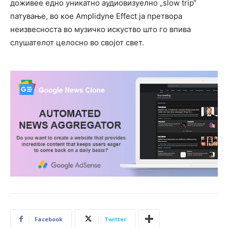
доживее едно уникатно аудиовизуелно „slow trip“
патување, во кое Amplidyne Effect ја претвора
неизвесноста во музичко искуство што го впива
слушателот целосно во својот свет.
Facebook
Twitter