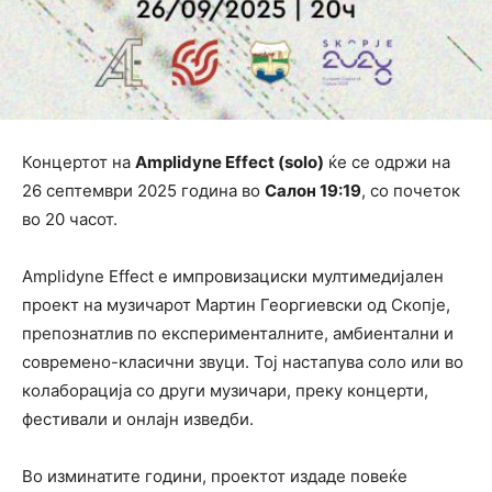
Концертот на
Amplidyne Effect (solo)
ќе се одржи на
26 септември 2025 година во
Салон 19:19
, со почеток
во 20 часот.
Amplidyne Effect е импровизациски мултимедијален
проект на музичарот Мартин Георгиевски од Скопје,
препознатлив по експерименталните, амбиентални и
современо-класични звуци. Тој настапува соло или во
колаборација со други музичари, преку концерти,
фестивали и онлајн изведби.
Во изминатите години, проектот издаде повеќе