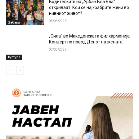
Водителките на „Урбан Бла Бла“
откриваат: Кои се најхрабрите жени во
нивниот живот?
08/03/2026
Забава
„Сила“ во Македонската филхармонија:
Концерт по повод Денот на жената
03/03/2026
Култура