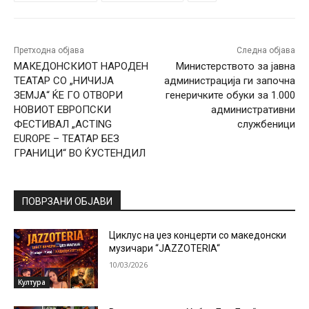
Претходна објава
Следна објава
МАКЕДОНСКИОТ НАРОДЕН
Министерството за јавна
ТЕАТАР СО „НИЧИЈА
администрација ги започна
ЗЕМЈА“ ЌЕ ГО ОТВОРИ
генеричките обуки за 1.000
НОВИОТ ЕВРОПСКИ
административни
ФЕСТИВАЛ „ACTING
службеници
EUROPE – ТЕАТАР БЕЗ
ГРАНИЦИ“ ВО ЌУСТЕНДИЛ
ПОВРЗАНИ ОБЈАВИ
Циклус на џез концерти со македонски
музичари “JAZZOTERIA“
10/03/2026
Култура