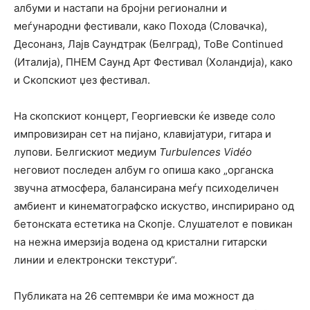
албуми и настапи на бројни регионални и
меѓународни фестивали, како Похода (Словачка),
Десонанз, Лајв Саундтрак (Белград), ToBe Continued
(Италија), ПНЕМ Саунд Арт Фестивал (Холандија), како
и Скопскиот џез фестивал.
На скопскиот концерт, Георгиевски ќе изведе соло
импровизиран сет на пијано, клавијатури, гитара и
лупови. Белгискиот медиум
Turbulences Vidéo
неговиот последен албум го опиша како „органска
звучна атмосфера, балансирана меѓу психоделичен
амбиент и кинематографско искуство, инспирирано од
бетонската естетика на Скопје. Слушателот е повикан
на нежна имерзија водена од кристални гитарски
линии и електронски текстури“.
Публиката на 26 септември ќе има можност да