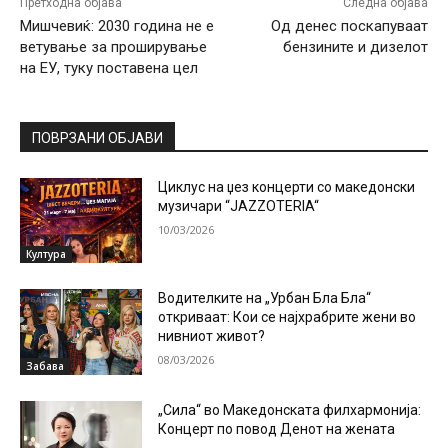
Претходна објава
Следна објава
Мишчевиќ: 2030 година не е
Од денес поскапуваат
ветување за проширување
бензините и дизелот
на ЕУ, туку поставена цел
ПОВРЗАНИ ОБЈАВИ
Циклус на џез концерти со македонски
музичари “JAZZOTERIA“
10/03/2026
Култура
Водителките на „Урбан Бла Бла“
откриваат: Кои се најхрабрите жени во
нивниот живот?
08/03/2026
Забава
„Сила“ во Македонската филхармонија:
Концерт по повод Денот на жената