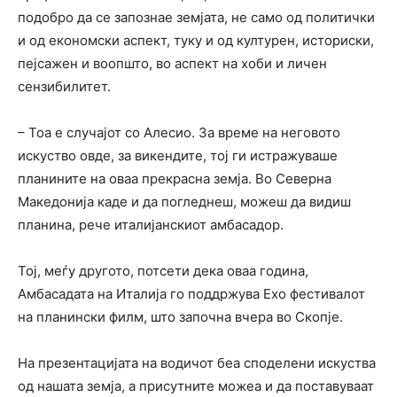
подобро да се запознае земјата, не само од политички
и од економски аспект, туку и од културен, историски,
пејсажен и воопшто, во аспект на хоби и личен
сензибилитет.
– Тоа е случајот со Алесио. За време на неговото
искуство овде, за викендите, тој ги истражуваше
планините на оваа прекрасна земја. Во Северна
Македонија каде и да погледнеш, можеш да видиш
планина, рече италијанскиот амбасадор.
Тој, меѓу другото, потсети дека оваа година,
Амбасадата на Италија го поддржува Ехо фестивалот
на планински филм, што започна вчера во Скопје.
На презентацијата на водичот беа споделени искуства
од нашата земја, а присутните можеа и да поставуваат