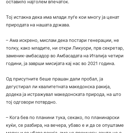
оставило најголем впечаток.
Тој истакна дека има млади луѓе кои многу ја ценат
природата на нашата држава.
– Ама искрено, мислам дека постари генерации, не
толку, како младите, ни откри Ликуори, прв секретар,
заменик-амбасадор во Амбасадата на Италија четири
години, ја заврши мисијата кај нас во 2021 година.
Од присутните беше прашан дали пробал, ја
дегустирал ли квалитетната македонска ракија,
додека ја истражувал македонската природа, на што
тој одговори потврдно.
– Кога бев по планини тука, секако, по планинарски
куќи, се разбира, на вечера, убаво е и да се опуштаме
малку и со убава ракија, ама не премногу, зашто не е