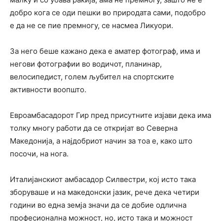
добро кога се оди пешки во природата сами, подобро
е да не се пие премногу, се насмеа Ликуори.
За него беше кажано дека е аматер фотограф, има и
негови фотографии во водичот, планинар,
велосипедист, голем љубител на спортските
активности воопшто.
Евроамбасадорот Гир пред присутните изјави дека има
толку многу работи да се откријат во Северна
Македонија, а најдобриот начин за тоа е, како што
посочи, на нога.
Италијанскиот амбасадор Силвестри, кој исто така
зборуваше и на македонски јазик, рече дека четири
години во една земја значи да се добие одлична
професионална можност, но, исто така и можност