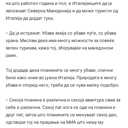
на што работел година и пол, е Италијанците да ја
запознаат Северна Македонија и да може туристи од
Италија да дојдат тука.
– Да ја истражат. Убава земја со убави луѓе, со убава
храна. Мислам дека има многу можности за повеќе
зелен туризам, кажа тој, зборувајќи на македонски
јазик.
Тој додаде дека планините се многу убави, слични
биле како оние во јужна Италија. Природата е многу
убава и според него, треба да се чува малку подобро.
– Секоја планина е различна и секоја авантура сама за
себе е различна. Секој пат кога се оди на планина е
друг пат, затоа што планините се менуваат секој ден,
одговори тој на прашање на МИА што нему му