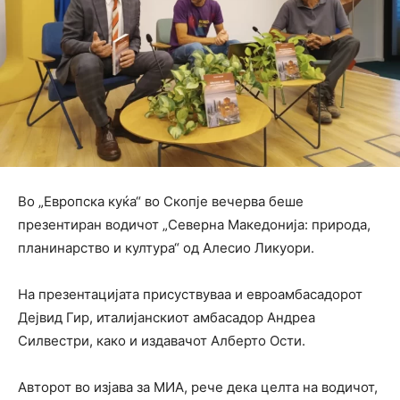
Во „Европска куќа“ во Скопје вечерва беше
презентиран водичот „Северна Македонија: природа,
планинарство и култура“ од Алесио Ликуори.
На презентацијата присуствуваа и евроамбасадорот
Дејвид Гир, италијанскиот амбасадор Андреа
Силвестри, како и издавачот Алберто Ости.
Авторот во изјава за МИА, рече дека целта на водичот,