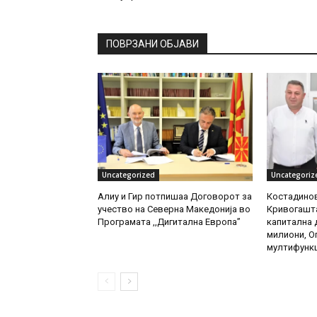
ПОВРЗАНИ ОБЈАВИ
Uncategorized
Uncategoriz
Алиу и Гир потпишаа Договорот за
Костадинов
учество на Северна Македонија во
Кривогашта
Програмата ,,Дигитална Европа”
капитална д
милиони, О
мултифункц