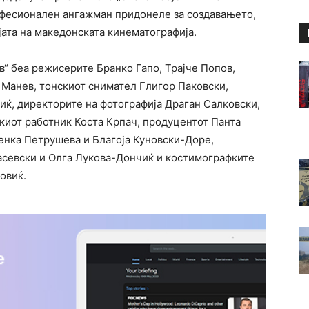
офесионален ангажман придонеле за создавањето,
ата на македонската кинематографија.
“ беа режисерите Бранко Гапо, Трајче Попов,
 Манев, тонскиот снимател Глигор Паковски,
иќ, директорите на фотографија Драган Салковски,
киот работник Коста Крпач, продуцентот Панта
нка Петрушева и Благоја Куновски-Доре,
асевски и Олга Лукова-Дончиќ и костимографките
овиќ.