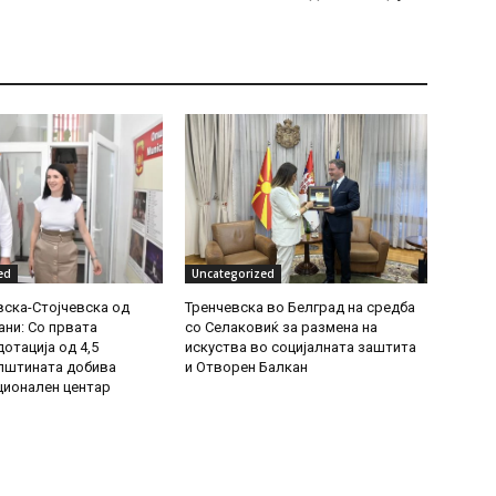
ed
Uncategorized
ска-Стојчевска од
Тренчевска во Белград на средба
ни: Со првата
со Селаковиќ за размена на
отација од 4,5
искуства во социјалната заштита
пштината добива
и Отворен Балкан
ионален центар