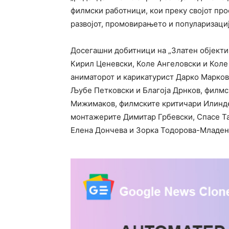
филмски работници, кои преку својот пр
развојот, промовирањето и популаризациј
Досегашни добитници на „Златен објектив
Кирил Ценевски, Коле Ангеловски и Коле
аниматорот и карикатурист Дарко Марков
Љубе Петковски и Благоја Дрнков, филмс
Мижимаков, филмските критичари Илинде
монтажерите Димитар Грбевски, Спасе Т
Елена Дончева и Зорка Тодорова-Младен