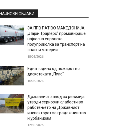
НАЈНОВИ ОБЈАВИ
ЗА ПРВ ПАТ ВО МАКЕДОНИЈА:
„Лајон Трајлерс“ промовираше
најлесна европска
полуприколка за транспорт на
опасни материи
15/05/2026
Една година од пожарот во
дискотеката „Пулс“
16/03/2026
Државниот завод за ревизија
утврди сериозни слабости во
работењето на Државниот
инспекторат за градежништво
и урбанизам
12/03/2026