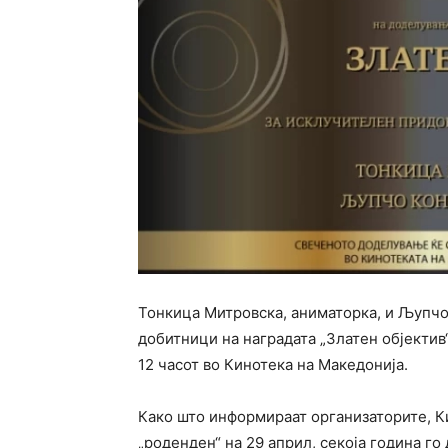
Тонкица Митровска, аниматорка, и Љупчо
добитници на наградата „Златен објектив“
12 часот во Кинотека на Македонија.
Како што информираат организаторите, К
„роденден“ на 29 април, секоја година го