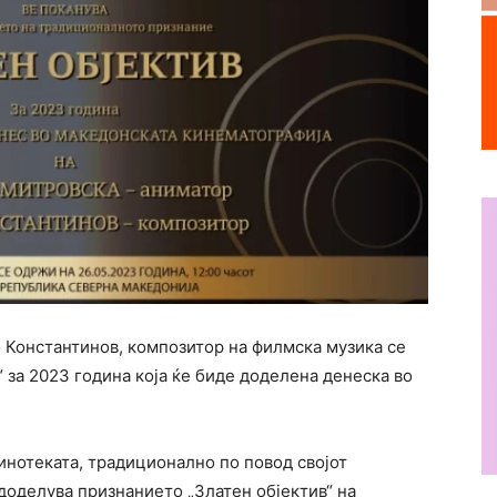
 Константинов, композитор на филмска музика се
 за 2023 година која ќе биде доделена денеска во
инотеката, традиционално по повод својот
 доделува признанието „Златен објектив“ на