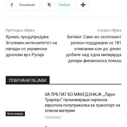
Facebook
Twitter
Претходна објава
Следна објава
Кремљ предупредува:
Битиќи: Само во скопскиот
Зголемен интензитетот на
регион поддржани се 181
напади со украински
компании кои до денес
дронови врз Русија
добиле над една милијарда
денари финансиска помош
ПОВРЗАНИ ОБЈАВИ
ЗА ПРВ ПАТ ВО МАКЕДОНИЈА: „Лајон
Трајлерс“ промовираше најлесна
европска полуприколка за транспорт на
опасни материи
Економија
15/05/2026