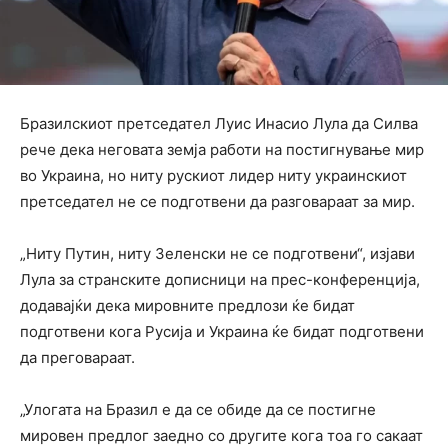
Бразилскиот претседател Луис Инасио Лула да Силва
рече дека неговата земја работи на постигнување мир
во Украина, но ниту рускиот лидер ниту украинскиот
претседател не се подготвени да разговараат за мир.
„Ниту Путин, ниту Зеленски не се подготвени“, изјави
Лула за странските дописници на прес-конференција,
додавајќи дека мировните предлози ќе бидат
подготвени кога Русија и Украина ќе бидат подготвени
да преговараат.
„Улогата на Бразил е да се обиде да се постигне
мировен предлог заедно со другите кога тоа го сакаат