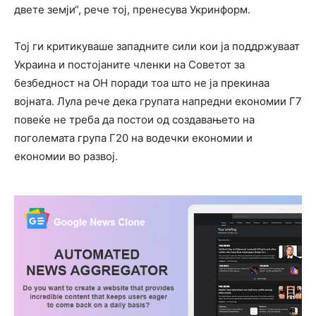
двете земји“, рече тој, пренесува Укринформ.
Тој ги критикуваше западните сили кои ја поддржуваат
Украина и постојаните членки на Советот за
безбедност на ОН поради тоа што не ја прекинаа
војната. Лула рече дека групата напредни економии Г7
повеќе не треба да постои од создавањето на
поголемата група Г20 на водечки економии и
економии во развој.