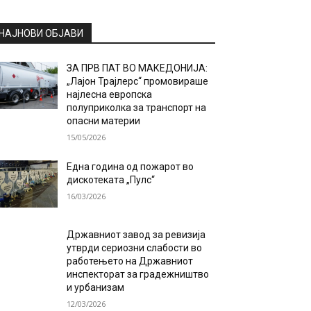
НАЈНОВИ ОБЈАВИ
ЗА ПРВ ПАТ ВО МАКЕДОНИЈА:
„Лајон Трајлерс“ промовираше
најлесна европска
полуприколка за транспорт на
опасни материи
15/05/2026
Една година од пожарот во
дискотеката „Пулс“
16/03/2026
Државниот завод за ревизија
утврди сериозни слабости во
работењето на Државниот
инспекторат за градежништво
и урбанизам
12/03/2026