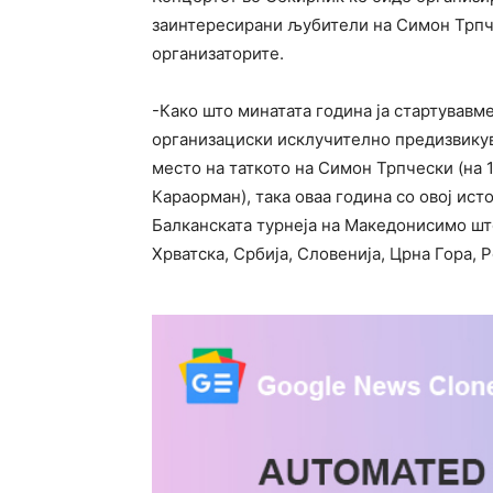
заинтересирани љубители на Симон Трпч
организаторите.
-Како што минатата година ја стартувавм
организациски исклучително предизвикув
место на таткото на Симон Трпчески (на 
Караорман), така оваа година со овој ист
Балканската турнеја на Македонисимо што
Хрватска, Србија, Словенија, Црна Гора, 