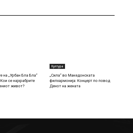
Култура
е на „Урбан Бла Бла“
„Сила“ во Македонската
Кои се најхрабрите
филхармонија: Концерт по повод
вниот живот?
Денот на жената