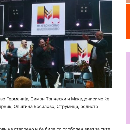
о во Германија, Симон Трпчески и Македонисимо ќе
кирник, Општина Босилово, Струмица, родното
ан на отворено и ќе биде со слободен влез за сите