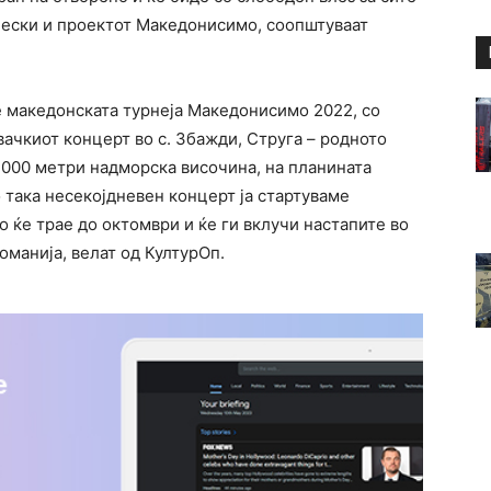
ески и проектот Македонисимо, соопштуваат
е македонската турнеја Македонисимо 2022, со
ачкиот концерт во с. Збажди, Струга – родното
1000 метри надморска височина, на планината
о така несекојдневен концерт ја стартуваме
 ќе трае до октомври и ќе ги вклучи настапите во
Романија, велат од КултурОп.