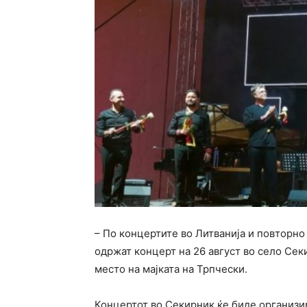
– По концертите во Литванија и повторн
одржат концерт на 26 август во село Се
место на мајката на Трпчески.
Концертот во Секирник ќе биде организир