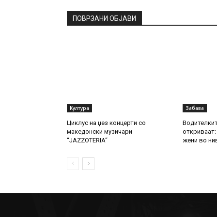
ПОВРЗАНИ ОБЈАВИ
Култура
Забава
Циклус на џез концерти со
Водителкит
македонски музичари
откриваат: 
“JAZZOTERIA“
жени во ни