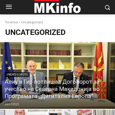
Почетна
Uncategorized
UNCATEGORIZED
UNCATEGORIZED
Алиу и Гир потпишаа Договорот за
учество на Северна Македонија во
Програмата ,,Дигитална Европа”
24/07/2023