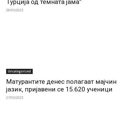
Турција од темната јама“
28/05/2023
Uncategorized
Матурантите денес полагаат мајчин
јазик, пријавени се 15.620 ученици
27/05/2023