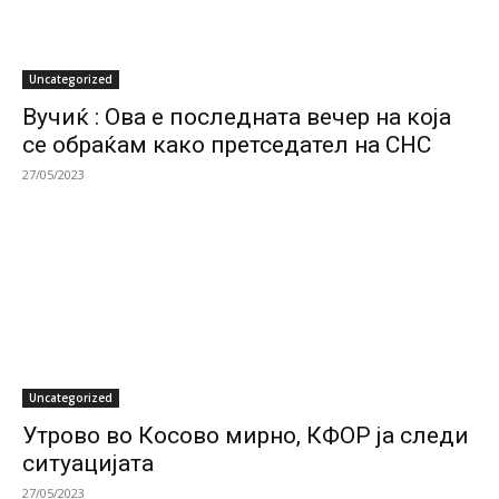
Uncategorized
Вучиќ : Ова е последната вечер на која
се обраќам како претседател на СНС
27/05/2023
Uncategorized
Утрово во Косово мирно, КФОР ја следи
ситуацијата
27/05/2023