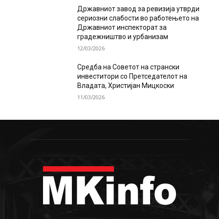
Државниот завод за ревизија утврди
сериозни слабости во работењето на
Државниот инспекторат за
градежништво и урбанизам
12/03/2026
Средба на Советот на странски
инвеститори со Претседателот на
Владата, Христијан Мицкоски
11/03/2026