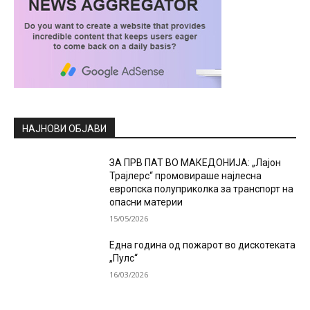
НАЈНОВИ ОБЈАВИ
ЗА ПРВ ПАТ ВО МАКЕДОНИЈА: „Лајон
Трајлерс“ промовираше најлесна
европска полуприколка за транспорт на
опасни материи
15/05/2026
Една година од пожарот во дискотеката
„Пулс“
16/03/2026