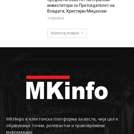
инвеститори со Претседателот на
Владата, Христијан Мицкоски
11/03/2026
Излистај повеќе
МКИнфо е електонска платформа за вести, чија цел е
објавување точни, релевантни и правовремени
информации.