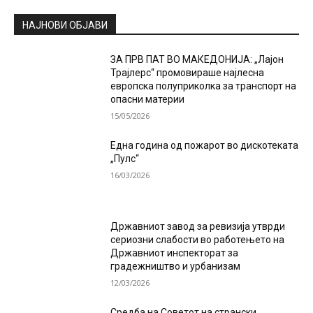
НАЈНОВИ ОБЈАВИ
ЗА ПРВ ПАТ ВО МАКЕДОНИЈА: „Лајон
Трајлерс“ промовираше најлесна
европска полуприколка за транспорт на
опасни материи
15/05/2026
Една година од пожарот во дискотеката
„Пулс“
16/03/2026
Државниот завод за ревизија утврди
сериозни слабости во работењето на
Државниот инспекторат за
градежништво и урбанизам
12/03/2026
Средба на Советот на странски