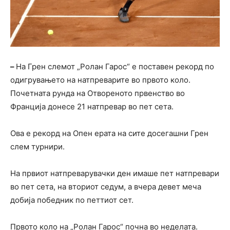
–
На Грен слемот „Ролан Гарос“ е поставен рекорд по
одигрувањето на натпреварите во првото коло.
Почетната рунда на Отвореното првенство во
Франција донесе 21 натпревар во пет сета.
Ова е рекорд на Опен ерата на сите досегашни Грен
слем турнири.
На првиот натпреварувачки ден имаше пет натпревари
во пет сета, на вториот седум, а вчера девет меча
добија победник по петтиот сет.
Првото коло на „Ролан Гарос“ почна во неделата.