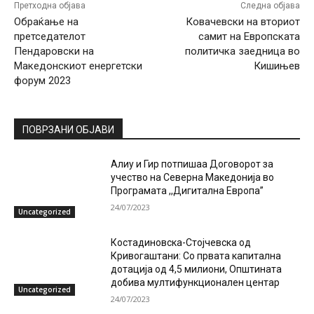
Претходна објава
Следна објава
Обраќање на
Ковачевски на вториот
претседателот
самит на Европската
Пендаровски на
политичка заедница во
Македонскиот енергетски
Кишињев
форум 2023
ПОВРЗАНИ ОБЈАВИ
Алиу и Гир потпишаа Договорот за
учество на Северна Македонија во
Програмата ,,Дигитална Европа”
24/07/2023
Uncategorized
Костадиновска-Стојчевска од
Кривогаштани: Со првата капитална
дотација од 4,5 милиони, Општината
добива мултифункционален центар
Uncategorized
24/07/2023