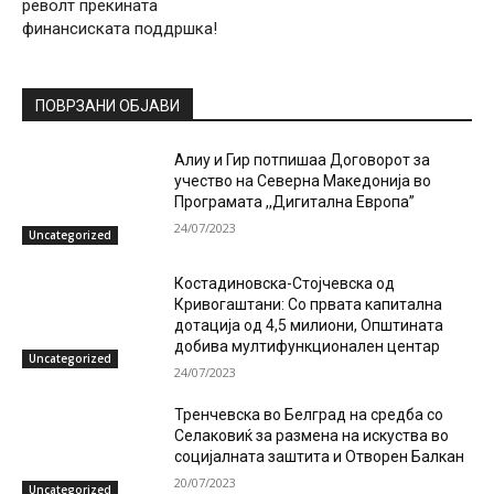
револт прекината
финансиската поддршка!
ПОВРЗАНИ ОБЈАВИ
Алиу и Гир потпишаа Договорот за
учество на Северна Македонија во
Програмата ,,Дигитална Европа”
24/07/2023
Uncategorized
Костадиновска-Стојчевска од
Кривогаштани: Со првата капитална
дотација од 4,5 милиони, Општината
добива мултифункционален центар
Uncategorized
24/07/2023
Тренчевска во Белград на средба со
Селаковиќ за размена на искуства во
социјалната заштита и Отворен Балкан
20/07/2023
Uncategorized