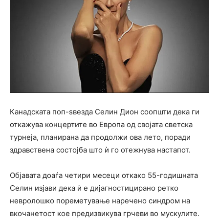
Канадската поп-ѕвезда Селин Дион соопшти дека ги
откажува концертите во Европа од својата светска
турнеја, планирана да продолжи ова лето, поради
здравствена состојба што ѝ го отежнува настапот.
Објавата доаѓа четири месеци откако 55-годишната
Селин изјави дека ѝ е дијагностицирано ретко
невролошко пореметување наречено синдром на
вкочанетост кое предизвикува грчеви во мускулите.