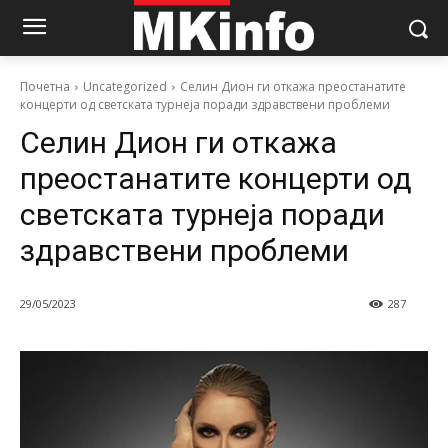
Почетна
Uncategorized
Селин Дион ги откажа преостанатите
концерти од светската турнеја поради здравствени проблеми
Селин Дион ги откажа
преостанатите концерти од
светската турнеја поради
здравствени проблеми
29/05/2023
287