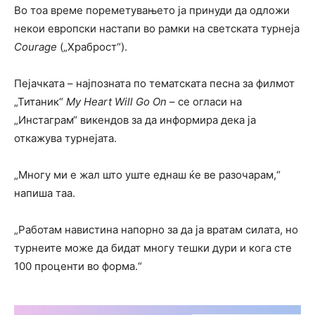
Во тоа време пореметувањето ја принуди да одложи
некои европски настапи во рамки на светската турнеја
Courage
(„Храброст“).
Пејачката – најпозната по тематската песна за филмот
„Титаник“
My Heart Will Go On
– се огласи на
„Инстаграм“ викендов за да информира дека ја
откажува турнејата.
„Многу ми е жал што уште еднаш ќе ве разочарам,“
напиша таа.
„Работам навистина напорно за да ја вратам силата, но
турнеите може да бидат многу тешки дури и кога сте
100 проценти во форма.“