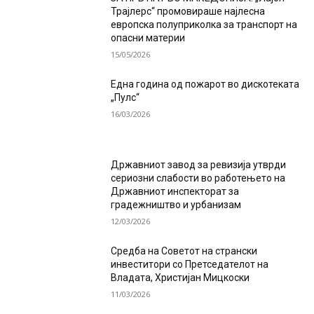
Трајлерс“ промовираше најлесна
европска полуприколка за транспорт на
опасни материи
15/05/2026
Една година од пожарот во дискотеката
„Пулс“
16/03/2026
Државниот завод за ревизија утврди
сериозни слабости во работењето на
Државниот инспекторат за
градежништво и урбанизам
12/03/2026
Средба на Советот на странски
инвеститори со Претседателот на
Владата, Христијан Мицкоски
11/03/2026