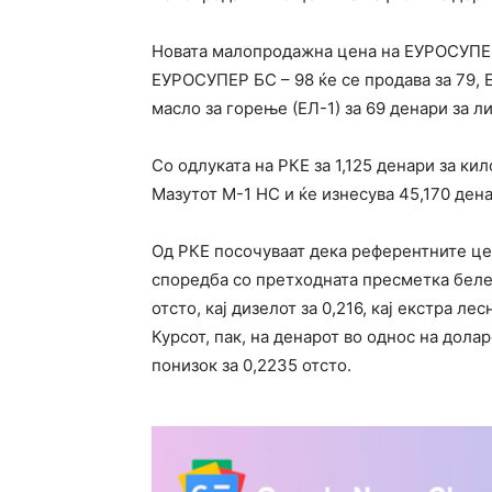
Новата малопродажна цена на ЕУРОСУПЕР 
ЕУРОСУПЕР БС – 98 ќе се продава за 79, 
масло за горење (ЕЛ-1) за 69 денари за ли
Со одлуката на РКЕ за 1,125 денари за к
Мазутот М-1 НС и ќе изнесува 45,170 дена
Од РКЕ посочуваат дека референтните цен
споредба со претходната пресметка беле
отсто, кај дизелот за 0,216, кај екстра лес
Курсот, пак, на денарот во однос на дола
понизок за 0,2235 отсто.