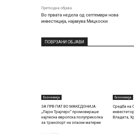
Претходна објава
Во првата недела од септември нова
инвестиција, најавува Мицкоски
ПОВРЗАНИ ОБЈАВИ
Економија
Економија
ЗА ПРВ ПАТ ВО МАКЕДОНИЈА:
Средба на 
„Лајон Трајлерс“ промовираше
инвеститор
најлесна европска полуприколка
Владата, Х
за транспорт на опасни материи