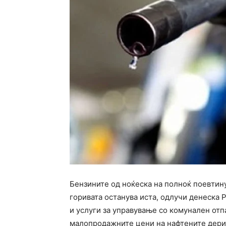
Бензините од ноќеска на полноќ поевтину
горивата останува иста, одлучи денеска 
и услуги за управување со комунален отп
малопродажните цени на нафтените дерива