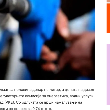
ваат за половина денар по литар, а цената на дизел
Регулаторната комисија за енергетика, водни услуги
ад (РКЕ). Со одлуката се врши намалување на
ти во просек за 0,74 отсто.