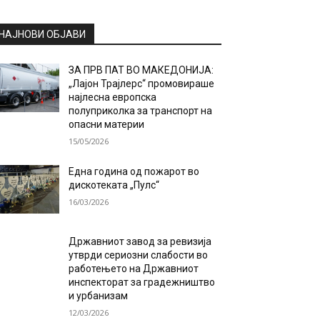
НАЈНОВИ ОБЈАВИ
ЗА ПРВ ПАТ ВО МАКЕДОНИЈА:
„Лајон Трајлерс“ промовираше
најлесна европска
полуприколка за транспорт на
опасни материи
15/05/2026
Една година од пожарот во
дискотеката „Пулс“
16/03/2026
Државниот завод за ревизија
утврди сериозни слабости во
работењето на Државниот
инспекторат за градежништво
и урбанизам
12/03/2026