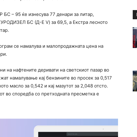
БС – 95 ќе изнесува 77 денари за литар,
ЕУРОДИЗЕЛ БС (Д-Е V) за 69,5, а Екстра лесното
тар.
илограм се намалува и малопродажната цена на
ри.
и на нафтените деривати на светскиот пазар во
жат намалување кај бензините во просек за 0,517
ното масло за 0,542 и кај мазутот за 2,048 отсто.
рот во споредба со претходната пресметка е