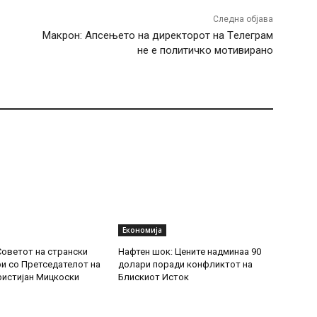
Следна објава
Макрон: Апсењето на директорот на Тeлеграм
не е политичко мотивирано
Економија
Советот на странски
Нафтен шок: Цените надминаа 90
и со Претседателот на
долари поради конфликтот на
ристијан Мицкоски
Блискиот Исток