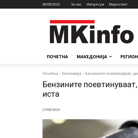
08/08/2026
За нас
Импресум
Маркетинг
ПОЧЕТНА
МАКЕДОНИЈА
РЕГИОН
Почетна
Економија
Бензините поевтинуваат, це
Бензините поевтинуваат,
иста
27/08/2024