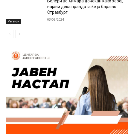
Белери во Химара дочекан како херој,
најави дека правдата ќе ја бара во
Стразбург
03/09/2024
Регион