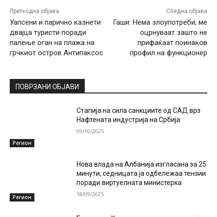
Претходна објава
Следна објава
Уапсени и парично казнети
Гаши: Нема злоупотреби, ме
двајца туристи поради
оцрнуваат зашто не
палење оган на плажа на
прифаќаат поинаков
грчкиот остров Антипаксос
профил на функционер
ПОВРЗАНИ ОБЈАВИ
Стапија на сила санкциите од САД врз
Нафтената индустрија на Србија
09/10/2025
Регион
Нова влада на Албанија изгласана за 25
минути, седницата ја одбележаа тензии
поради виртуелната министерка
18/09/2025
Регион