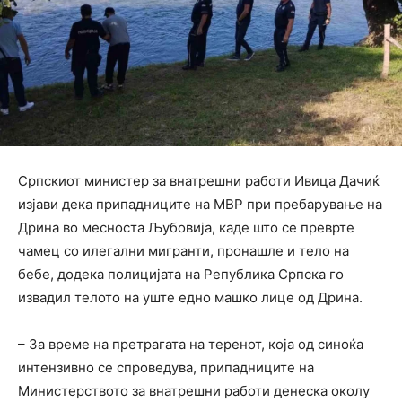
Српскиот министер за внатрешни работи Ивица Дачиќ
изјави дека припадниците на МВР при пребарување на
Дрина во месноста Љубовија, каде што се преврте
чамец со илегални мигранти, пронашле и тело на
бебе, додека полицијата на Република Српска го
извадил телото на уште едно машко лице од Дрина.
– За време на претрагата на теренот, која од синоќа
интензивно се спроведува, припадниците на
Министерството за внатрешни работи денеска околу