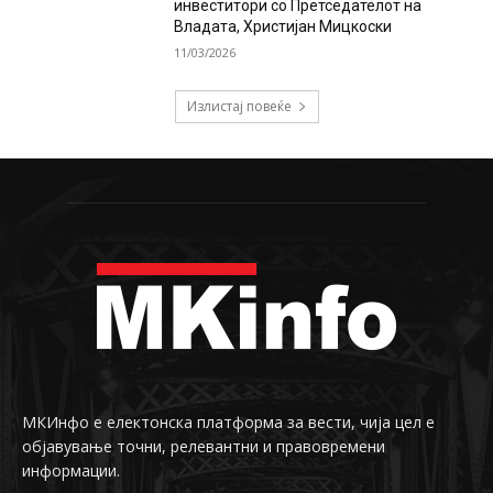
инвеститори со Претседателот на
Владата, Христијан Мицкоски
11/03/2026
Излистај повеќе
МКИнфо е електонска платформа за вести, чија цел е
објавување точни, релевантни и правовремени
информации.