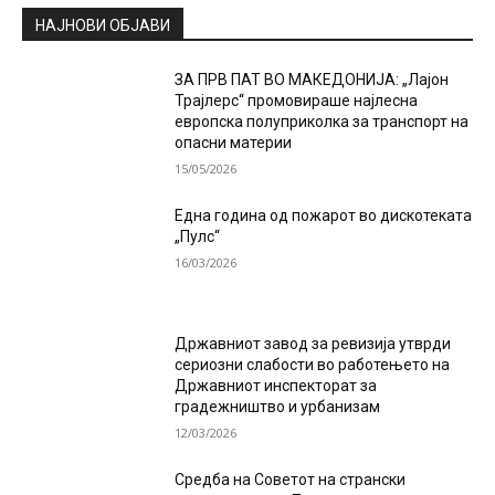
НАЈНОВИ ОБЈАВИ
ЗА ПРВ ПАТ ВО МАКЕДОНИЈА: „Лајон
Трајлерс“ промовираше најлесна
европска полуприколка за транспорт на
опасни материи
15/05/2026
Една година од пожарот во дискотеката
„Пулс“
16/03/2026
Државниот завод за ревизија утврди
сериозни слабости во работењето на
Државниот инспекторат за
градежништво и урбанизам
12/03/2026
Средба на Советот на странски