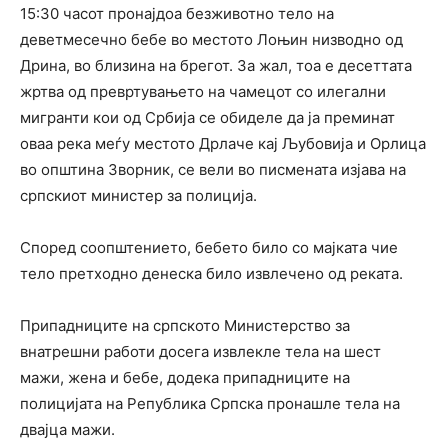
15:30 часот пронајдоа безживотно тело на
деветмесечно бебе во местото Лоњин низводно од
Дрина, во близина на брегот. За жал, тоа е десеттата
жртва од превртувањето на чамецот со илегални
мигранти кои од Србија се обиделе да ја преминат
оваа река меѓу местото Дрлаче кај Љубовија и Орлица
во општина Зворник, се вели во писмената изјава на
српскиот министер за полиција.
Според соопштението, бебето било со мајката чие
тело претходно денеска било извлечено од реката.
Припадниците на српското Министерство за
внатрешни работи досега извлекле тела на шест
мажи, жена и бебе, додека припадниците на
полицијата на Република Српска пронашле тела на
двајца мажи.