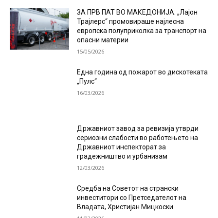
ЗА ПРВ ПАТ ВО МАКЕДОНИЈА: „Лајон
Трајлерс“ промовираше најлесна
европска полуприколка за транспорт на
опасни материи
15/05/2026
Една година од пожарот во дискотеката
„Пулс“
16/03/2026
Државниот завод за ревизија утврди
сериозни слабости во работењето на
Државниот инспекторат за
градежништво и урбанизам
12/03/2026
Средба на Советот на странски
инвеститори со Претседателот на
Владата, Христијан Мицкоски