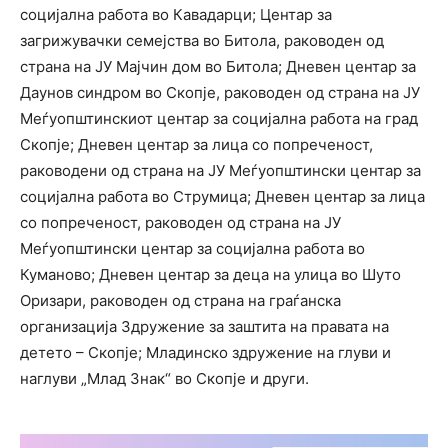
социјална работа во Кавадарци; Центар за
загрижувачки семејства во Битола, раководен од
страна на ЈУ Мајчин дом во Битола; Дневен центар за
Даунов синдром во Скопје, раководен од страна на ЈУ
Меѓуопштинскиот центар за социјална работа на град
Скопје; Дневен центар за лица со попреченост,
раководени од страна на ЈУ Меѓуопштински центар за
социјална работа во Струмица; Дневен центар за лица
со попреченост, раководен од страна на ЈУ
Меѓуопштински центар за социјална работа во
Куманово; Дневен центар за деца на улица во Шуто
Оризари, раководен од страна на граѓанска
организација Здружение за заштита на правата на
детето – Скопје; Младинско здружение на глуви и
наглуви „Млад Знак“ во Скопје и други.