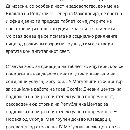
Димовски, со особена чест и задоволство, во име на
Владата на Република Северна Македонија, се сретна
и официјално ги предаде таблет компјутерите на
претставници на институциите за кои се наменети.
Со оваа донација се помага на социјално ранливите
лица од различни возрасни групи да им се отвори
вратата кон дигиталниот свет.
Станува збор за донација на таблет компјутери, кои се
донираат на над дваесет институции и даватели на
социјални услуги, меѓу кои: ЈУ Меѓуопштински центар
за социјална работа на град Скопје; Дневни центри за
поддршка на лица со интелектуална попреченост,
раководени од страна на Републичка Центар за
поддршка на лица со интелектуална попреченост –
Порака од Скопје; Мал групен дом во Кавадарци,
раководен од страна на ЈУ Меѓуопштински центар за