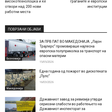
високотехнолошка и ќе
граѓаните и европски
отвори над 200 нови
институции
работни места
ПОВРЗАНИ ОБЈАВИ
ЗА ПРВ ПАТ ВО МАКЕДОНИЈА: „Лајон
Трајлерс“ промовираше најлесна
европска полуприколка за транспорт на
опасни материи
Економија
15/05/2026
Една година од пожарот во дискотеката
„Пулс“
16/03/2026
Македонија
Државниот завод за ревизија утврди
сериозни слабости во работењето на
Државниот инспекторат за