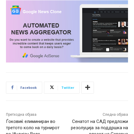
Facebook
Twitter
Претходна објава
Следна објава
Ѓоковиќ елиминиран во
Сенатот на САД предложи
третото коло на турнирот
резолуција за поддршка на
во Индијан Велс
влезот на Северна