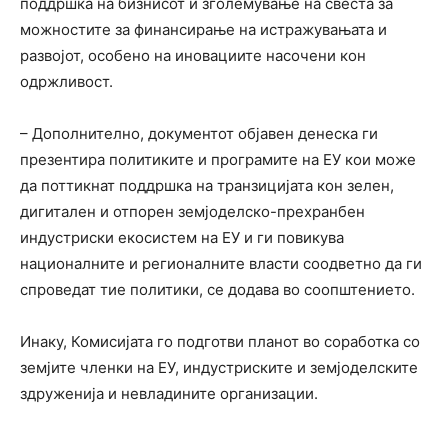
поддршка на бизнисот и зголемување на свеста за
можностите за финансирање на истражувањата и
развојот, особено на иновациите насочени кон
одржливост.
– Дополнително, документот објавен денеска ги
презентира политиките и програмите на ЕУ кои може
да поттикнат поддршка на транзицијата кон зелен,
дигитален и отпорен земјоделско-прехранбен
индустриски екосистем на ЕУ и ги повикува
националните и регионалните власти соодветно да ги
спроведат тие политики, се додава во соопштението.
Инаку, Комисијата го подготви планот во соработка со
земјите членки на ЕУ, индустриските и земјоделските
здруженија и невладините организации.