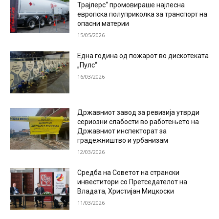
Трајлерс“ промовираше најлесна
европска полуприколка за транспорт на
опасни материи
15/05/2026
Една година од пожарот во дискотеката
„Пулс“
16/03/2026
Државниот завод за ревизија утврди
сериозни слабости во работењето на
Државниот инспекторат за
градежништво и урбанизам
12/03/2026
Средба на Советот на странски
инвеститори со Претседателот на
Владата, Христијан Мицкоски
11/03/2026