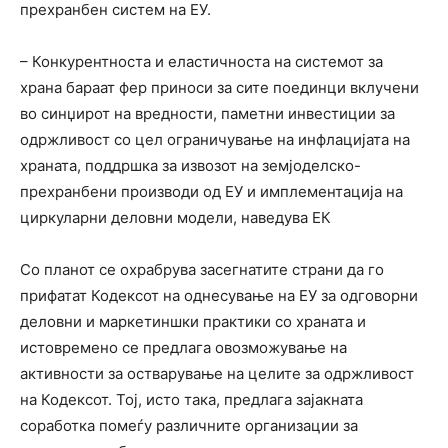
прехранбен систем на ЕУ.
– Конкурентноста и еластичноста на системот за
храна бараат фер приноси за сите поединци вклучени
во синџирот на вредности, паметни инвестиции за
одржливост со цел ограничување на инфлацијата на
храната, поддршка за извозот на земјоделско-
прехранбени производи од ЕУ и имплементација на
циркуларни деловни модели, наведува ЕК
Со планот се охрабрува засегнатите страни да го
прифатат Кодексот на однесување на ЕУ за одговорни
деловни и маркетиншки практики со храната и
истовремено се предлага овозможување на
активности за остварување на целите за одржливост
на Кодексот. Тој, исто така, предлага зајакната
соработка помеѓу различните организации за