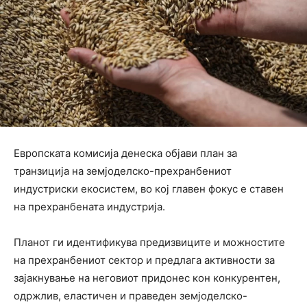
Европската комисија денеска објави план за
транзиција на земјоделско-прехранбениот
индустриски екосистем, во кој главен фокус е ставен
на прехранбената индустрија.
Планот ги идентификува предизвиците и можностите
на прехранбениот сектор и предлага активности за
зајакнување на неговиот придонес кон конкурентен,
одржлив, еластичен и праведен земјоделско-