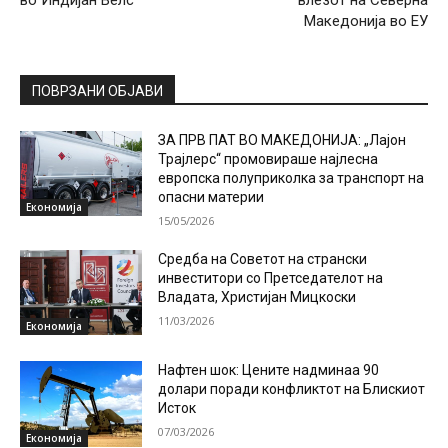
Македонија во ЕУ
ПОВРЗАНИ ОБЈАВИ
ЗА ПРВ ПАТ ВО МАКЕДОНИЈА: „Лајон
Трајлерс“ промовираше најлесна
европска полуприколка за транспорт на
опасни материи
Економија
15/05/2026
Средба на Советот на странски
инвеститори со Претседателот на
Владата, Христијан Мицкоски
11/03/2026
Економија
Нафтен шок: Цените надминаа 90
долари поради конфликтот на Блискиот
Исток
07/03/2026
Економија