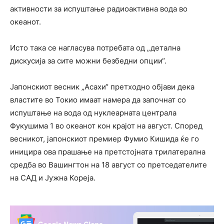
активности за испуштање радиоактивна вода во
океанот.
Исто така се нагласува потребата од „детална
дискусија за сите можни безбедни опции“.
Јапонскиот весник „Асахи“ претходно објави дека
властите во Токио имаат намера да започнат со
испуштање на вода од нуклеарната централа
Фукушима 1 во океанот кон крајот на август. Според
весникот, јапонскиот премиер Фумио Кишида ќе го
иницира ова прашање на претстојната трилатерална
средба во Вашингтон на 18 август со претседателите
на САД и Јужна Кореја.