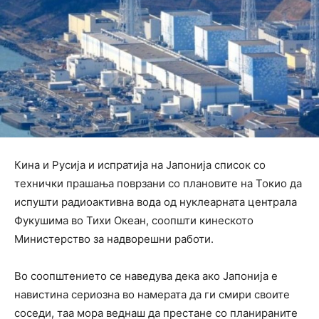
Кина и Русија и испратија на Јапонија список со
технички прашања поврзани со плановите на Токио да
испушти радиоактивна вода од нуклеарната централа
Фукушима во Тихи Океан, соопшти кинеското
Министерство за надворешни работи.
Во соопштението се наведува дека ако Јапонија е
навистина сериозна во намерата да ги смири своите
соседи, таа мора веднаш да престане со планираните