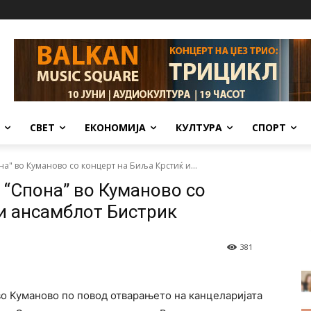
СВЕТ
ЕКОНОМИЈА
КУЛТУРА
СПОРТ
а" во Куманово со концерт на Биља Крстиќ и...
 “Спона” во Куманово со
и ансамблот Бистрик
381
во Куманово по повод отварањето на канцеларијата