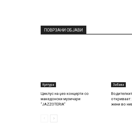
ПОВРЗАНИ ОБЈАВИ
Култура
Забава
Циклус на џез концерти со
Водителкит
македонски музичари
откриваат: 
“JAZZOTERIA“
жени во ни