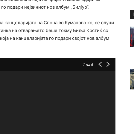
 го подари нејзиниот нов албум „Билјур“.
а канцеларијата на Спона во Куманово кој се случи
остинка на отварањето беше токму Биља Крстиќ со
која на канцеларијата го подари својот нов албум
1
на 6