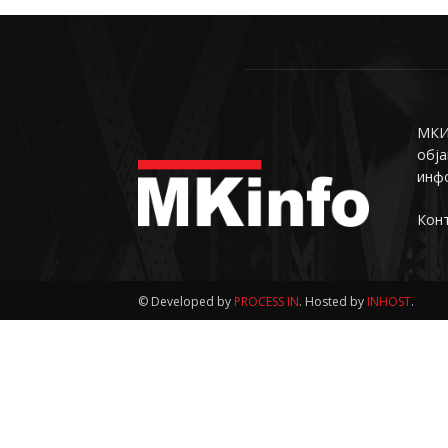
МКИн
обја
инф
Конт
© Developed by
PROCESS IN
. Hosted by
INHOST
.