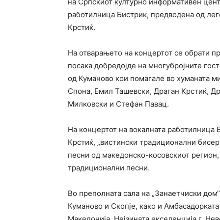
на Српскиот културно информативен цент
работилница Бистрик, предводена од лег
Крстиќ.
На отварањето на концертот се обрати пр
посака добредојде на многубројните гос
од Куманово кои помагале во хуманата м
Спона, Емил Ташевски, Драган Крстиќ, Д
Милковски и Стефан Павац.
На концертот на вокалната работилница 
Крстиќ, „вистински традиционални бисери
песни од македонско-косовскиот регион,
традиционални песни.
Во преполната сала на „Занаетчиски дом“
Куманово и Скопје, како и Амбасадоркат
Македонија, Нејзината екселенција г. Нев