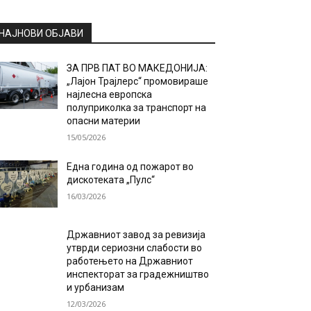
НАЈНОВИ ОБЈАВИ
ЗА ПРВ ПАТ ВО МАКЕДОНИЈА:
„Лајон Трајлерс“ промовираше
најлесна европска
полуприколка за транспорт на
опасни материи
15/05/2026
Една година од пожарот во
дискотеката „Пулс“
16/03/2026
Државниот завод за ревизија
утврди сериозни слабости во
работењето на Државниот
инспекторат за градежништво
и урбанизам
12/03/2026