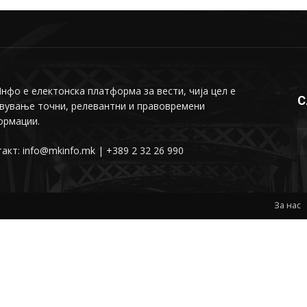
фо е електонска платформа за вести, чија цел е
С
вување точни, релевантни и правовремени
ормации.
акт: info@mkinfo.mk | +389 2 32 26 990
За нас