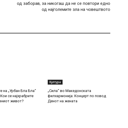
од заборав, за никогаш да не се повтори едно
од најголемите зла на човештвото
Култура
е на „Урбан Бла Бла“
„Сила“ во Македонската
Кои се најхрабрите
филхармонија: Концерт по повод
вниот живот?
Денот на жената