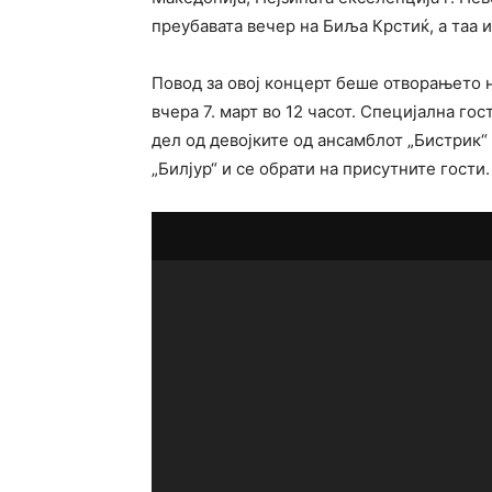
преубавата вечер на Биља Крстиќ, а таа и
Повод за овој концерт беше отворањето н
вчера 7. март во 12 часот. Специјална г
дел од девојките од ансамблот „Бистрик“ 
„Билјур“ и се обрати на присутните гости.