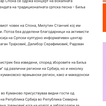
ар Спона се одржа концерт на Вокалната
ендата на традиционалната српска песна – Биља
виот човек на Спона, Милутин Станчиќ кој им
ти. Потоа беа доделени благодарници на активисти
исија на Српски културно информативен центар
раган Трајковиќ, Далибор Серафимовиќ, Радован
Бистрик беа изведени, според зборовите на Биља
“ од различни региони на Србија, но и неколку
 кумановско-врањански регион, како и македонски
 во Куманово присуствуваа видни гости од
а на Република Србија во Република Северна
ена Јовановиќ која на крајот и заблагодари за