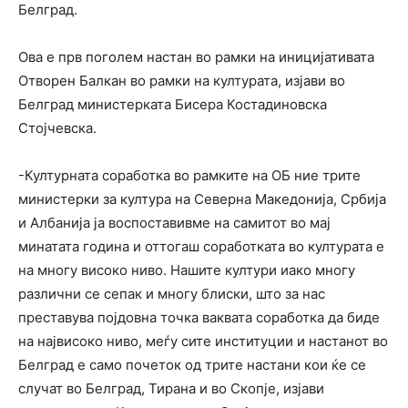
Белград.
Ова е прв поголем настан во рамки на иницијативата
Отворен Балкан во рамки на културата, изјави во
Белград министерката Бисера Костадиновска
Стојчевска.
-Културната соработка во рамките на ОБ ние трите
министерки за култура на Северна Македонија, Србија
и Албанија ја воспоставивме на самитот во мај
минатата година и оттогаш соработката во културата е
на многу високо ниво. Нашите култури иако многу
различни се сепак и многу блиски, што за нас
преставува појдовна точка ваквата соработка да биде
на највисоко ниво, меѓу сите институции и настанот во
Белград е само почеток од трите настани кои ќе се
случат во Белград, Тирана и во Скопје, изјави