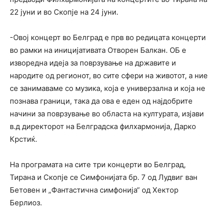
22 јуни и во Скопје на 24 јуни.
-Овој концерт во Белград е прв во редицата концерти
во рамки на иницијативата Отворен Балкан. ОБ е
изворедна идеја за поврзување на државите и
народите од регионот, во сите сфери на животот, а ние
се занимаваме со музика, која е универзална и која не
познава граници, така да ова е еден од најдобрите
начини за поврзување во областа на културата, изјави
в.д директорот на Белградска филхармонија, Дарко
Крстиќ.
На програмата на сите три концерти во Белград,
Тирана и Скопје се Симфонијата бр. 7 од Лудвиг ван
Бетовен и „Фантастична симфонија“ од Хектор
Берлиоз.