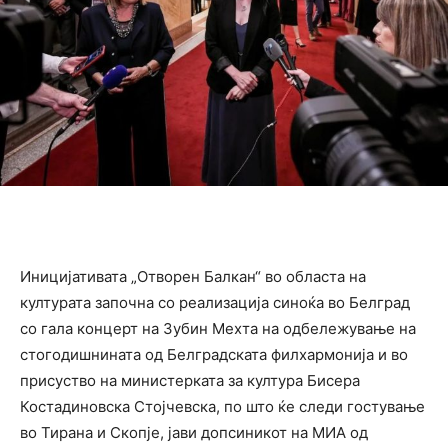
Иницијативата „Отворен Балкан“ во областа на
културата започна со реализација синоќа во Белград
со гала концерт на Зубин Мехта на одбележување на
стогодишнината од Белградската филхармонија и во
присуство на министерката за култура Бисера
Костадиновска Стојчевска, по што ќе следи гостување
во Тирана и Скопје, јави допсиникот на МИА од