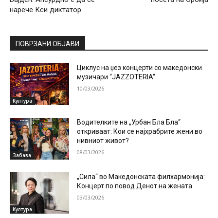
нарече Кси диктатор
ПОВРЗАНИ ОБЈАВИ
Циклус на џез концерти со македонски
музичари “JAZZOTERIA“
10/03/2026
Култура
Водителките на „Урбан Бла Бла“
откриваат: Кои се најхрабрите жени во
нивниот живот?
08/03/2026
Забава
„Сила“ во Македонската филхармонија:
Концерт по повод Денот на жената
03/03/2026
Култура