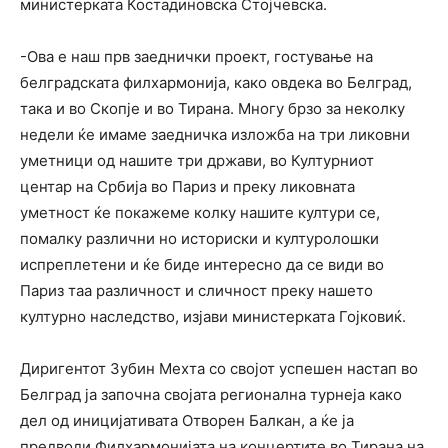
министерката Костадиновска Стојчевска.
-Ова е наш прв заеднички проект, гостување на
белградската филхармонија, како овдека во Белград,
така и во Скопје и во Тирана. Многу брзо за неколку
недели ќе имаме заедничка изложба на три ликовни
уметници од нашите три држави, во Културниот
центар на Србија во Париз и преку ликовната
уметност ќе покажеме колку нашите култури се,
помалку различни но историски и културолошки
испреплетени и ќе биде интересно да се види во
Париз таа различност и сличност преку нашето
културно наследство, изјави министерката Гојковиќ.
Диригентот Зубин Мехта со својот успешен настап во
Белград ја започна својата регионална турнеја како
дел од иницијативата Отворен Балкан, а ќе ја
предводи Филхармонијата на концертите во Тирана на