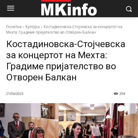
Почетна
Култура
Костадиновска-Стојчевска за концертот на
Мехта: Градиме пријателство во Отворен Балкан
Костадиновска-Стојчевска
за концертот на Мехта:
Градиме пријателство во
Отворен Балкан
21/06/2023
294