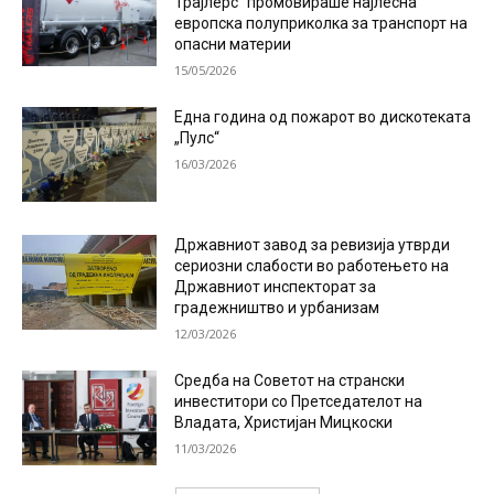
Трајлерс“ промовираше најлесна
европска полуприколка за транспорт на
опасни материи
15/05/2026
Една година од пожарот во дискотеката
„Пулс“
16/03/2026
Државниот завод за ревизија утврди
сериозни слабости во работењето на
Државниот инспекторат за
градежништво и урбанизам
12/03/2026
Средба на Советот на странски
инвеститори со Претседателот на
Владата, Христијан Мицкоски
11/03/2026