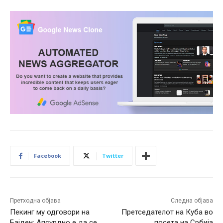
Facebook
Twitter
Претходна објава
Следна објава
Пекинг му одговори на
Претседателот на Куба во
Бајден: Апсурдно е да се
посета на Србија