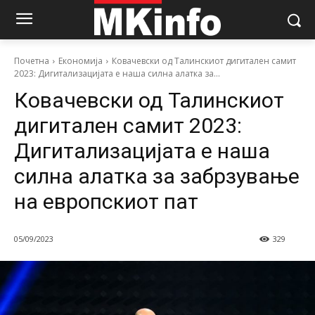
Почетна
Економија
Ковачевски од Талинскиот дигитален самит
2023: Дигитализацијата е наша силна алатка за...
Ковачевски од Талинскиот
дигитален самит 2023:
Дигитализацијата е наша
силна алатка за забрзување
на европскиот пат
05/09/2023
329