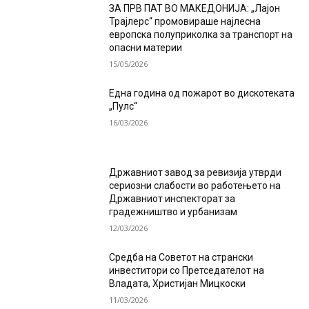
ЗА ПРВ ПАТ ВО МАКЕДОНИЈА: „Лајон
Трајлерс“ промовираше најлесна
европска полуприколка за транспорт на
опасни материи
15/05/2026
Една година од пожарот во дискотеката
„Пулс“
16/03/2026
Државниот завод за ревизија утврди
сериозни слабости во работењето на
Државниот инспекторат за
градежништво и урбанизам
12/03/2026
Средба на Советот на странски
инвеститори со Претседателот на
Владата, Христијан Мицкоски
11/03/2026