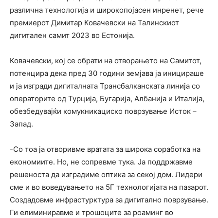
различна технологија и широкопојасен инренет, рече
премиерот Димитар Ковачевски на Талинскиот
дигитален самит 2023 во Естонија.
Ковачевски, кој се обрати на отворањето на Самитот,
потенцира дека пред 30 години земјава ја иницираше
и ја изгради дигиталната Трансбалканската линија со
операторите од Турција, Бугарија, Албанија и Италија,
обезбедувајќи комукникациско поврзување Исток –
Запад.
-Со тоа ја отворивме вратата за широка соработка на
економиите. Но, не сопревме тука. Ја поддржавме
решеноста да изградиме оптика за секој дом. Лидери
сме и во воведувањето на 5Г технологијата на пазарот.
Создадовме инфрастурктура за дигитално поврзување.
Ги елиминиравме и трошоците за роаминг во