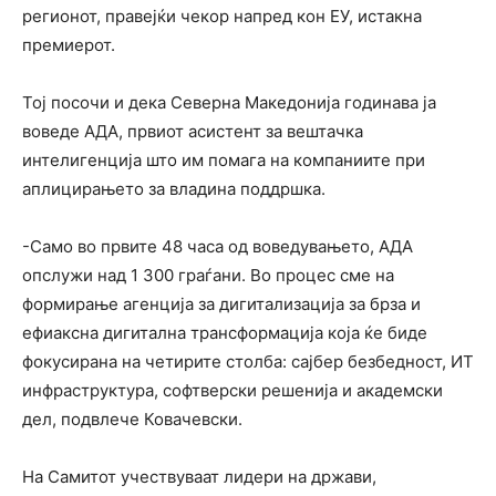
регионот, правејќи чекор напред кон ЕУ, истакна
премиерот.
Тој посочи и дека Северна Македонија годинава ја
воведе АДА, првиот асистент за вештачка
интелигенција што им помага на компаниите при
аплицирањето за владина поддршка.
-Само во првите 48 часа од воведувањето, АДА
опслужи над 1 300 граѓани. Во процес сме на
формирање агенција за дигитализација за брза и
ефиаксна дигитална трансформација која ќе биде
фокусирана на четирите столба: сајбер безбедност, ИТ
инфраструктура, софтверски решенија и академски
дел, подвлече Ковачевски.
На Самитот учествуваат лидери на држави,