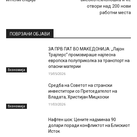
отвори над 200 нови
работни места
ПОВРЗАНИ ОБЈАВИ
ЗА ПРВ ПАТ ВО МАКЕДОНИЈА: „Лајон
Трајлерс“ промовираше најлесна
европска полуприколка за транспорт на
опасни материи
Економија
15/05/2026
Средба на Советот на странски
инвеститори со Претседателот на
Владата, Христијан Мицкоски
11/03/2026
Економија
Нафтен шок: Цените надминаа 90
долари поради конфликтот на Блискиот
Исток