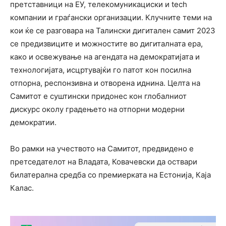
претставници на ЕУ, телекомуникациски и tech
компании и граѓански организации. Клучните теми на
кои ќе се разговара на Талински дигитален самит 2023
се предизвиците и можностите во дигиталната ера,
како и освежување на агендата на демократијата и
технологијата, исцртувајќи го патот кон посилна
отпорна, респонзивна и отворена иднина. Целта на
Самитот е суштински придонес кон глобалниот
дискурс околу градењето на отпорни модерни
демократии.
Во рамки на учеството на Самитот, предвидено е
претседателот на Владата, Ковачевски да оствари
билатерална средба со премиерката на Естонија, Каја
Калас.