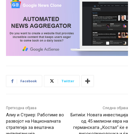
Facebook
Twitter
Претходна објава
Следна објава
Алиу и Стриер: Работиме во
Битиќи: Новата инвестиција
развојот на Националната
од 45 милиони евра на
стратегија за вештачка
германската „Костал“ ќе е
интелигенција
високотехнолошка и ќе