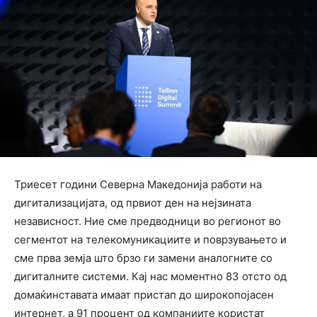
Триесет години Северна Македонија работи на
дигитализацијата, од првиот ден на нејзината
независност. Ние сме предводници во регионот во
сегментот на телекомуникациите и поврзувањето и
сме прва земја што брзо ги замени аналогните со
дигиталните системи. Кај нас моментно 83 отсто од
домаќинставата имаат пристап до широкопојасен
интернет, а 91 процент од компаниите користат