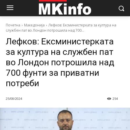
Почетна
Македонија
Лефков: Ексминистерката за култура на
службен пат во Лондон потрошила над 700...
Лефков: Ексминистерката
за култура на службен пат
во Лондон потрошила над
700 фунти за приватни
потреби
25/08/2024
254