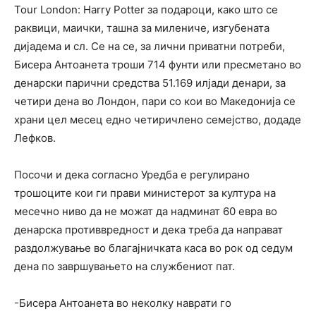
Tour London: Harry Potter за подароци, како што се
раквици, маички, ташна за милениче, изгубената
дијадема и сл. Се на се, за лични приватни потреби,
Бисера Антоанета троши 714 фунти или пресметано во
денарски парични средства 51.169 илјади денари, за
четири дена во Лондон, пари со кои во Македонија се
храни цел месец едно четиричлено семејство, додаде
Лефков.
Посочи и дека согласно Уредба е регулирано
трошоците кои ги прави министерот за култура на
месечно ниво да не можат да надминат 60 евра во
денарска противвредност и дека треба да направат
раздолжување во благајничката каса во рок од седум
дена по завршувањето на службениот пат.
-Бисера Антоанета во неколку наврати го