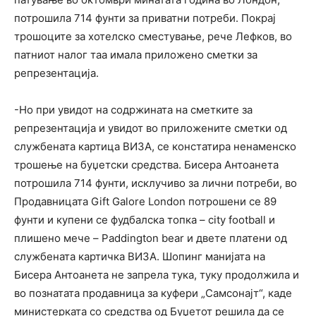
потрошила 714 фунти за приватни потреби. Покрај
трошоците за хотелско сместување, рече Лефков, во
патниот налог таа имала приложено сметки за
репрезентација.
-Но при увидот на содржината на сметките за
репрезентација и увидот во приложените сметки од
службената картица ВИЗА, се констатира ненаменско
трошење на буџетски средства. Бисера Антоанета
потрошила 714 фунти, исклучиво за лични потреби, во
Продавницата Gift Galore London потрошени се 89
фунти и купени се фудбалска топка – city football и
плишено мече – Paddington bear и двете платени од
службената картичка ВИЗА. Шопинг манијата на
Бисера Антоанета не запрела тука, туку продолжила и
во познатата продавница за куфери „Самсонајт“, каде
министерката со средства од Буџетот решила да се