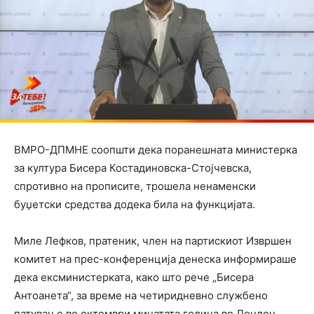
ВМРО-ДПМНЕ соопшти дека поранешната министерка
за култура Бисера Костадиновска-Стојчевска,
спротивно на прописите, трошела ненаменски
буџетски средства додека била на функцијата.
Миле Лефков, пратеник, член на партискиот Извршен
комитет на прес-конференција денеска информираше
дека ексминистерката, како што рече „Бисера
Антоанета“, за време на четиридневно службено
патување во октомври минатата година во Лондон,