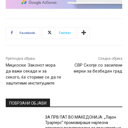
Facebook
Twitter
Претходна објава
Следна објава
Мицкоски: Законот мора
СВР Скопје со засилени
да важи секаде и за
мерки за безбеден град
секого, ќе сториме се да ги
заштитиме институциите
ПОВРЗАНИ ОБЈАВИ
ЗА ПРВ ПАТ ВО МАКЕДОНИЈА: „Лајон
Трајлерс“ промовираше најлесна
европска полуприколка за транспорт на