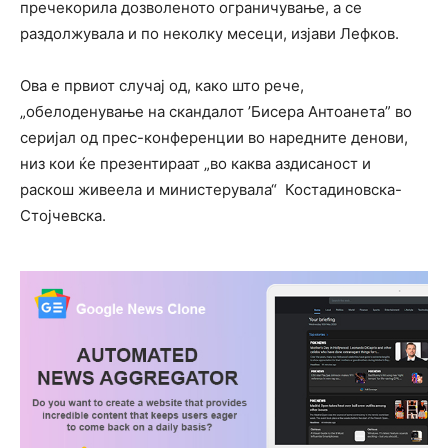
пречекорила дозволеното ограничување, а се
раздолжувала и по неколку месеци, изјави Лефков.
Ова е првиот случај од, како што рече,
„обелоденување на скандалот ’Бисера Антоанета” во
серијал од прес-конференции во наредните денови,
низ кои ќе презентираат „во каква аздисаност и
раскош живеела и министерувала“ Костадиновска-
Стојчевска.