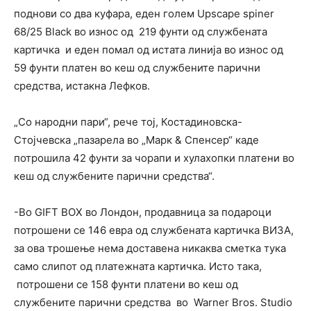
поднови со два куфара, еден голем Upscape spiner
68/25 Black во износ од 219 фунти од службената
картичка и еден помал од истата линија во износ од
59 фунти платен во кеш од службените парични
средства, истакна Лефков.
„Со народни пари“, рече тој, Костадиновска-
Стојчевска „пазарела во „Mарк & Спенсер“ каде
потрошила 42 фунти за чорапи и хулахопки платени во
кеш од службените парични средства“.
-Во GIFT BOX во Лондон, продавница за подароци
потрошени се 146 евра од службената картичка ВИЗА,
за ова трошење нема доставена никаква сметка тука
само слипот од платежната картичка. Исто така,
потрошени се 158 фунти платени во кеш од
службените парични средства во Warner Bros. Studio