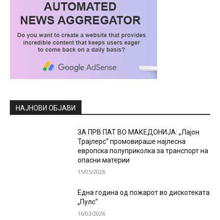
НАЈНОВИ ОБЈАВИ
ЗА ПРВ ПАТ ВО МАКЕДОНИЈА: „Лајон
Трајлерс“ промовираше најлесна
европска полуприколка за транспорт на
опасни материи
15/05/2026
Една година од пожарот во дискотеката
„Пулс“
16/03/2026