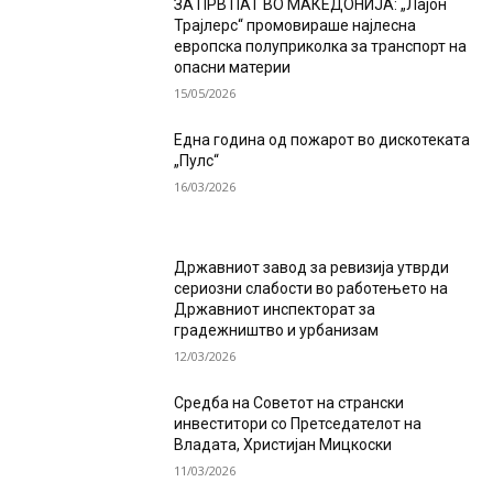
ЗА ПРВ ПАТ ВО МАКЕДОНИЈА: „Лајон
Трајлерс“ промовираше најлесна
европска полуприколка за транспорт на
опасни материи
15/05/2026
Една година од пожарот во дискотеката
„Пулс“
16/03/2026
Државниот завод за ревизија утврди
сериозни слабости во работењето на
Државниот инспекторат за
градежништво и урбанизам
12/03/2026
Средба на Советот на странски
инвеститори со Претседателот на
Владата, Христијан Мицкоски
11/03/2026