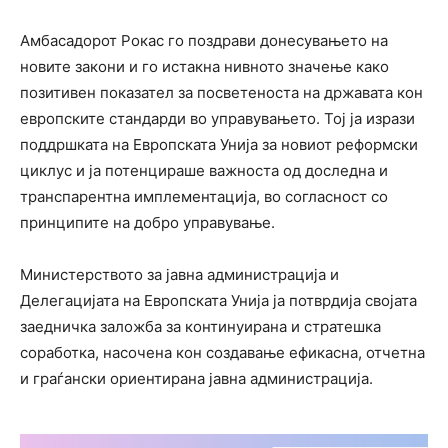
Амбасадорот Рокас го поздрави донесувањето на
новите закони и го истакна нивното значење како
позитивен показател за посветеноста на државата кон
европските стандарди во управувањето. Тој ја изрази
поддршката на Европската Унија за новиот реформски
циклус и ја потенцираше важноста од доследна и
транспарентна имплементација, во согласност со
принципите на добро управување.
Министерството за јавна администрација и
Делегацијата на Европската Унија ја потврдија својата
заедничка заложба за континуирана и стратешка
соработка, насочена кон создавање ефикасна, отчетна
и граѓански ориентирана јавна администрација.