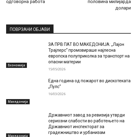
одговорна работа
половина милијарда
долари
ПОВРЗАНИ ОБЈАВИ
ЗА ПРВ ПАТ ВО МАКЕДОНИЈА: „Лајон
Трајлерс“ промовираше најлесна
европска полуприколка за транспорт на
опасни материи
Економија
15/05/2026
Една година од пожарот во дискотеката
„Пулс“
16/03/2026
Македонија
Државниот завод за ревизија утврди
сериозни слабости во работењето на
Државниот инспекторат за
градежништво и урбанизам
Македонија