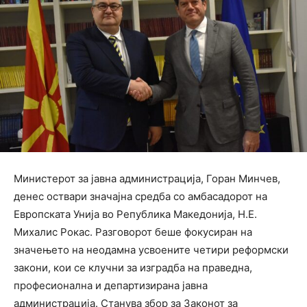
Министерот за јавна администрација, Горан Минчев,
денес оствари значајна средба со амбасадорот на
Европската Унија во Република Македонија, Н.Е.
Михалис Рокас. Разговорот беше фокусиран на
значењето на неодамна усвоените четири реформски
закони, кои се клучни за изградба на праведна,
професионална и департизирана јавна
администрација. Станува збор за Законот за