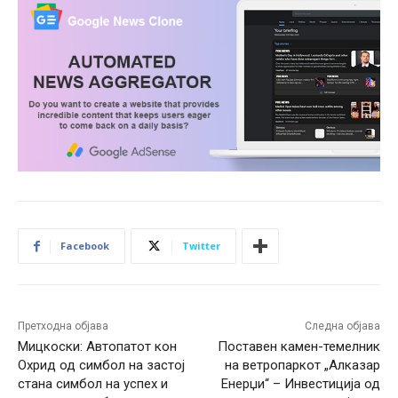
Facebook
Twitter
Претходна објава
Следна објава
Мицкоски: Автопатот кон
Поставен камен-темелник
Охрид од симбол на застој
на ветропаркот „Алказар
стана симбол на успех и
Енерџи“ – Инвестиција од