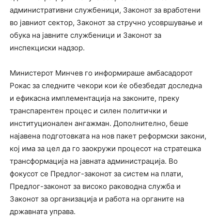
административни службеници, Законот за вработени
во јавниот сектор, Законот за стручно усовршување и
обука на јавните службеници и Законот за
инспекциски надзор.
Министерот Минчев го информираше амбасадорот
Рокас за следните чекори кои ќе обезбедат доследна
и ефикасна имплементација на законите, преку
транспарентен процес и силен политички и
институционален ангажман. Дополнително, беше
најавена подготовката на нов пакет реформски закони,
кој има за цел да го заокружи процесот на стратешка
трансформација на јавната администрација. Во
фокусот се Предлог-законот за систем на плати,
Предлог-законот за високо раководна служба и
Законот за организација и работа на органите на
државната управа.