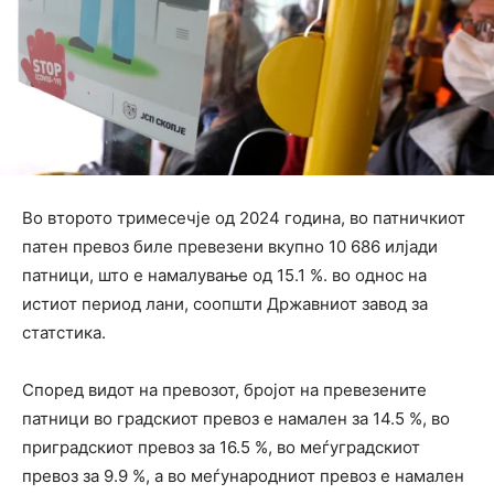
Во второто тримесечје од 2024 година, во патничкиот
патен превоз биле превезени вкупно 10 686 илјади
патници, што е намалување од 15.1 %. во однос на
истиот период лани, соопшти Државниот завод за
статстика.
Според видот на превозот, бројот на превезените
патници во градскиот превоз е намален за 14.5 %, во
приградскиот превоз за 16.5 %, во меѓуградскиот
превоз за 9.9 %, а во меѓународниот превоз е намален