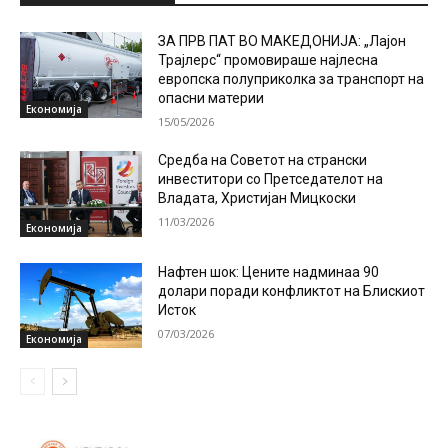
ЗА ПРВ ПАТ ВО МАКЕДОНИЈА: „Лајон
Трајлерс“ промовираше најлесна
европска полуприколка за транспорт на
опасни материи
Економија
15/05/2026
Средба на Советот на странски
инвеститори со Претседателот на
Владата, Христијан Мицкоски
11/03/2026
Економија
Нафтен шок: Цените надминаа 90
долари поради конфликтот на Блискиот
Исток
07/03/2026
Економија