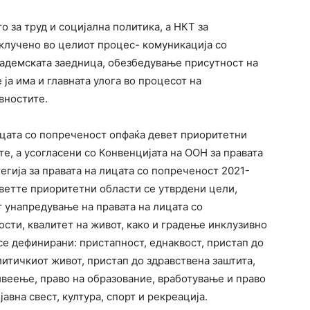
 за труд и социјална политика, а НКТ за
клучено во целиот процес- комуникација со
кадемската заедница, обезбедување присутност на
 ја има и главната улога во процесот на
вностите.
ицата со попреченост опфаќа девет приоритетни
те, а усогласени со Конвенцијата на ООН за правата
егија за правата на лицата со попреченост 2021-
деветте приоритетни области се утврдени цели,
 унапредување на правата на лицата со
сти, квалитет на живот, како и градење инклузивно
е дефинирани: пристапност, еднаквост, пристап до
литичкиот живот, пристап до здравствена заштита,
ивеење, право на образование, вработување и право
авна свест, култура, спорт и рекреација.