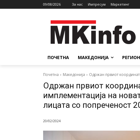
09/08/2026
За нас
Импресум
Маркетинг
ПОЧЕТНА
МАКЕДОНИЈА
РЕГИОН
Почетна
Македонија
Одржан првиот координатив
Одржан првиот координа
имплементација на новат
лицата со попреченост 2
20/02/2024