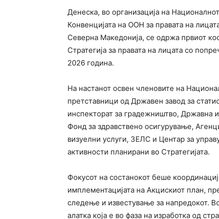
Денеска, во организација на Национално
Конвенцијата на ООН за правата на лицат
Северна Македонија, се одржа првиот ко
Стратегија за правата на лицата со попр
2026 година.
На настанот освен членовите на Национа
претставници од Државен завод за статис
инспекторат за градежништво, Државна из
Фонд за здравствено осигурување, Агенци
визуелни услуги, ЗЕЛС и Центар за управу
активности планирани во Стратегијата.
Фокусот на состанокот беше координациј
имплементацијата на Акцискиот план, пр
следење и известување за напредокот. Во
алатка која е во фаза на изработка од ст