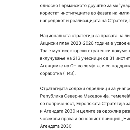
односно Германското друштво за меѓунаро
користат институциите во фазата на имп
напредокот и реализацијата на Стратегија
Националната стратегија за правата на л
Акциски план 2023-2026 година е усвоена
Таа е мултисекторски стратешки докумен
вклучување на 216 учесници од 31 инстит
Агенциите на ОН во земјата, и со поддрш
соработка (ГИЗ).
Стратегијата содржи одредници за унапр
Република Северна Македонија, темелејќи
со попреченост, Европската Стратегија з
и Агендата 2030 и целите за одржлив разв
човекови права и основниот принцип „Нико
Агендата 2030.