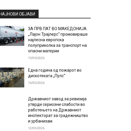
НАЈНОВИ ОБЈАВИ
ЗА ПРВ ПАТ ВО МАКЕДОНИЈА:
„Лајон Трајлерс“ промовираше
најлесна европска
полуприколка за транспорт на
опасни материи
15/05/2026
Една година од пожарот во
дискотеката „Пулс“
16/03/2026
Државниот завод за ревизија
утврди сериозни слабости во
работењето на Државниот
инспекторат за градежништво
и урбанизам
12/03/2026