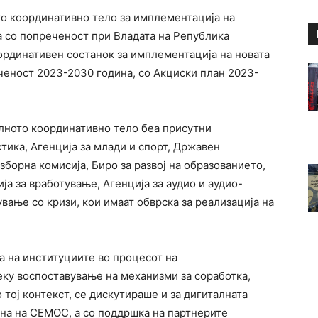
то координативно тело за имплементација на
а со попреченост при Владата на Република
ординативен состанок за имплементација на новата
еченост 2023-2030 година, со Акциски план 2023-
лното координативно тело беа присутни
тика, Агенција за млади и спорт, Државен
борна комисија, Биро за развој на образованието,
ја за вработување, Агенција за аудио и аудио-
вање со кризи, кои имаат обврска за реализација на
а на институциите во процесот на
еку воспоставување на механизми за соработка,
 тој контекст, се дискутираше и за дигиталната
рана на СЕМОС, а со поддршка на партнерите