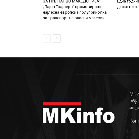
ЗА ПРВ ПАТ ВО МАКЕДОНИЈА:
Една годин
„Лајон Трајлерс“ промовираше
дискотекат
најлесна европска полуприколка
за транспорт на опасни материи
МКИн
обја
инф
Конт