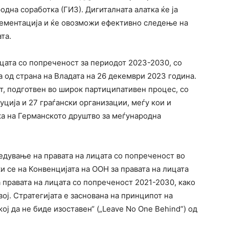
дна соработка (ГИЗ). Дигиталната алатка ќе ја
лементација и ќе овозможи ефективно следење на
та.
ицата со попреченост за периодот 2023-2030, со
 од страна на Владата на 26 декември 2023 година.
т, подготвен во широк партиципативен процес, со
уција и 27 граѓански организации, меѓу кои и
ка на Германското друштво за меѓународна
едување на правата на лицата со попреченост во
 се на Конвенцијата на ООН за правата на лицата
а правата на лицата со попреченост 2021-2030, како
ој. Стратегијата е заснована на принципот на
ј да не биде изоставен“ („Leave No One Behind“) од