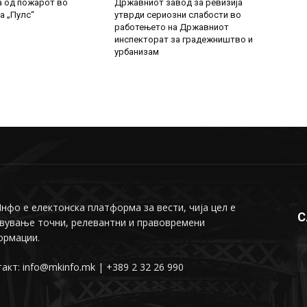
а од пожарот во
Државниот завод за ревизија
а „Пулс“
утврди сериозни слабости во
работењето на Државниот
инспекторат за градежништво и
урбанизам
фо е електонска платформа за вести, чија цел е
С
вување точни, релевантни и правовремени
ормации.
акт: info@mkinfo.mk | +389 2 32 26 990