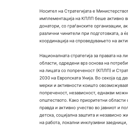
Носител на Стратегијата е Министерството
имплементација на КПЛП беше активно в
донатори, со граѓанските организации, а
различни чинители при подготовката, а ќе
координација на спроведувањето на акти
Националната стратегија за правата на л
области, одредени врз основа на потреби
на лицата со попреченост (КПЛП) и Страт
2030 на Европската Унија. Во секоја од 
мерки и активности коишто овозможуваат
попреченост, независност, еднакви можно
општеството. Како приоритетни области с
правда и активно учество во јавниот и по
детска, социјална заштита и независно ж
на работа, локални инклузивни заедници, ј