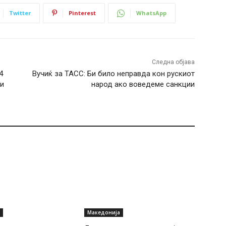
Twitter
Pinterest
WhatsApp
Следна објава
4
Вучиќ за ТАСС: Би било неправда кон рускиот
ри
народ ако воведеме санкции
Македонија