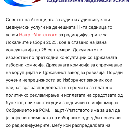
Советот на Агенцијата за аудио и аудиовизуелни
медиумски услуги на денешната 11-та седница го
усвои
Нацрт-Упатството
за радиодифузерите за
Локалните избори 2025, кое е ставено на јавна
консултација до 25 септември. Документот е
изработен по претходни консултации со Државната
изборна комисија, Државната комисија за спречување
на корупцијата и Државниот завод за ревизија. Поради
уочени непрецизности во Изборниот законик кои
влијаат врз распределбата на времето за платено
политичко рекламирање и исплатата на средствата од
буџетот, овие институции заеднички го информираа
Собранието на РСМ. Нацрт-Упатството има за цел да
ја појасни примената на изборните одредби поврзани
со радиодифузерите, меѓу кои распределбата на