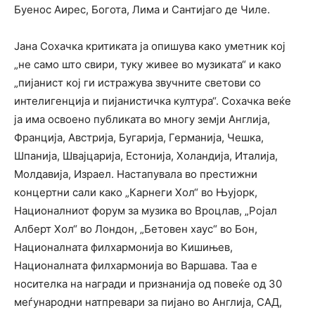
Буенос Аирес, Богота, Лима и Сантијаго де Чиле.
Јана Сохачка критиката ја опишува како уметник кој
„не само што свири, туку живее во музиката“ и како
„пијанист кој ги истражува звучните светови со
интелигенција и пијанистичка култура“. Сохачка веќе
ја има освоено публиката во многу земји Англија,
Франција, Австрија, Бугарија, Германија, Чешка,
Шпанија, Швајцарија, Естонија, Холандија, Италија,
Молдавија, Израел. Настапувала во престижни
концертни сали како „Карнеги Хол“ во Њујорк,
Националниот форум за музика во Вроцлав, „Ројал
Алберт Хол“ во Лондон, „Бетовен хаус“ во Бон,
Националната филхармонија во Кишињев,
Националната филхармонија во Варшава. Таа е
носителка на награди и признанија од повеќе од 30
меѓународни натпревари за пијано во Англија, САД,