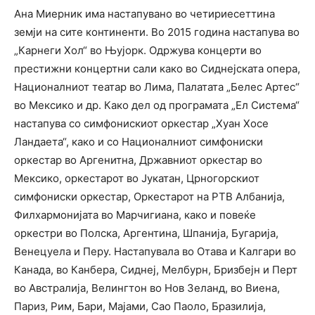
Ана Миерник има настапувано во четириесеттина
земји на сите континенти. Во 2015 година настапува во
„Карнеги Хол“ во Њујорк. Одржува концерти во
престижни концертни сали како во Сиднејската опера,
Националниот театар во Лима, Палатата „Белес Артес“
во Мексико и др. Како дел од програмата „Ел Система“
настапува со симфонискиот оркестар „Хуан Хосе
Ландаета“, како и со Националниот симфониски
оркестар во Аргенитна, Државниот оркестар во
Мексико, оркестарот во Јукатан, Црногорскиот
симфониски оркестар, Оркестарот на РТВ Албанија,
Филхармонијата во Марчигиана, како и повеќе
оркестри во Полска, Аргентина, Шпанија, Бугарија,
Венецуела и Перу. Настапувала во Отава и Калгари во
Канада, во Канбера, Сиднеј, Мелбурн, Бризбејн и Перт
во Австралија, Велингтон во Нов Зеланд, во Виена,
Париз, Рим, Бари, Мајами, Сао Паоло, Бразилија,