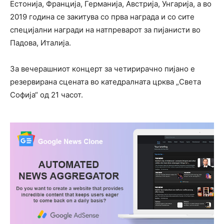
Естонија, Франција, Германија, Австрија, Унгарија, а во
2019 година се закитува со прва награда и со сите
специјални награди на натпреварот за пијанисти во
Падова, Италија.
За вечерашниот концерт за четирирачно пијано е
резервирана сцената во катедралната црква „Света
Софија“ од 21 часот.