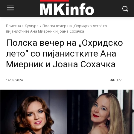
Почетна
Култура
Полска вечер на „Охридско лето“ со
пијанистките Ана Миерник и Јоана Сохачка
Полска вечер на „Охридско
лето“ со пијанистките Ана
Миерник и Јоана Сохачка
14/08/2024
377