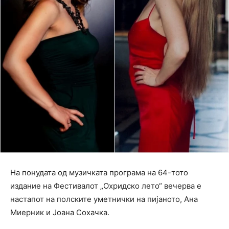
На понудата од музичката програма на 64-тото
издание на Фестивалот „Охридско лето“ вечерва е
настапот на полските уметнички на пијаното, Ана
Миерник и Јоана Сохачка.