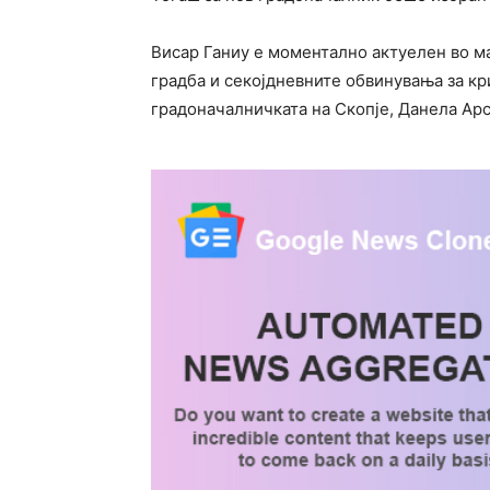
Висар Ганиу е моментално актуелен во ма
градба и секојдневните обвинувања за кр
градоначалничката на Скопје, Данела Арс