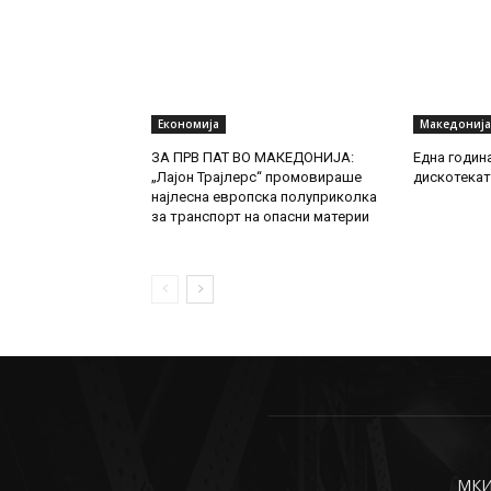
Економија
Македонија
ЗА ПРВ ПАТ ВО МАКЕДОНИЈА:
Една годин
„Лајон Трајлерс“ промовираше
дискотекат
најлесна европска полуприколка
за транспорт на опасни материи
МКИн