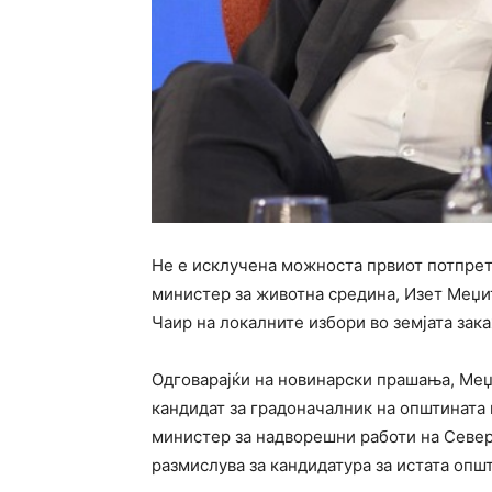
Не е исклучена можноста првиот потпрет
министер за животна средина, Изет Меџит
Чаир на локалните избори во земјата зака
Одговарајќи на новинарски прашања, Меџ
кандидат за градоначалник на општината
министер за надворешни работи на Северн
размислува за кандидатура за истата опш