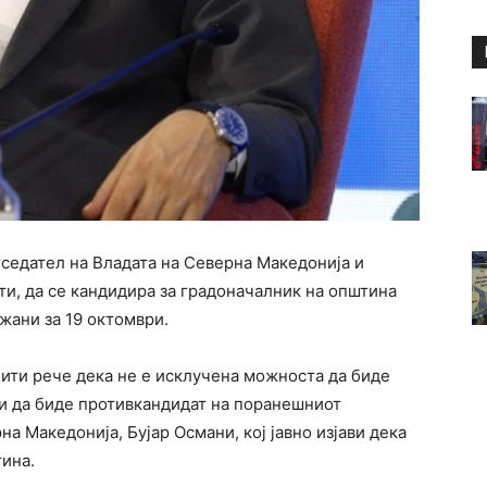
седател на Владата на Северна Македонија и
и, да се кандидира за градоначалник на општина
жани за 19 октомври.
ити рече дека не е исклучена можноста да биде
 и да биде противкандидат на поранешниот
а Македонија, Бујар Османи, кој јавно изјави дека
тина.