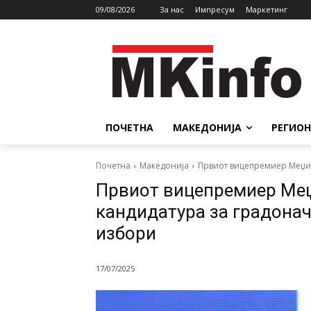
09/08/2026
За нас
Импресум
Маркетинг
ПОЧЕТНА
МАКЕДОНИЈА
РЕГИОН
Почетна
Македонија
Првиот вицепремиер Меџит
Првиот вицепремиер Меџ
кандидатура за градонач
избори
17/07/2025