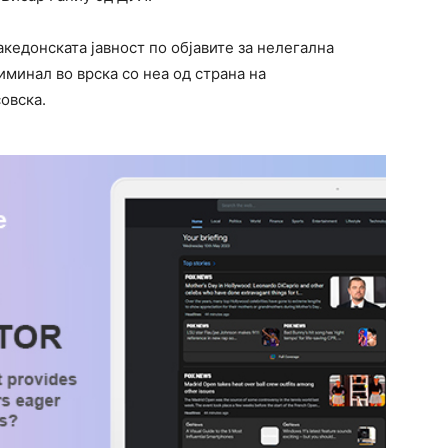
кедонската јавност по објавите за нелегална
иминал во врска со неа од страна на
овска.