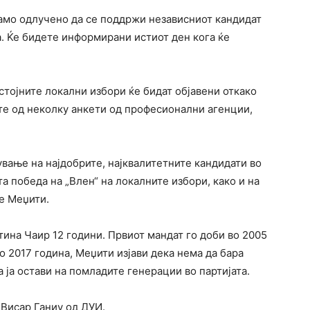
само одлучено да се поддржи независниот кандидат
а. Ќе бидете информирани истиот ден кога ќе
стојните локални избори ќе бидат објавени откако
ите од неколку анкети од професионални агенции,
ување на најдобрите, најквалитетните кандидати во
та победа на „Влен“ на локалните избори, како и на
е Меџити.
ина Чаир 12 години. Првиот мандат го доби во 2005
о 2017 година, Меџити изјави дека нема да бара
 ја остави на помладите генерации во партијата.
 Висар Ганиу од ДУИ.