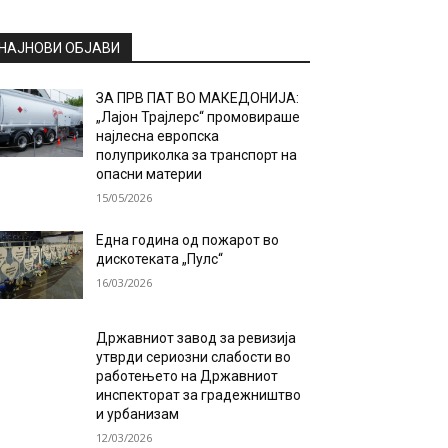
НАЈНОВИ ОБЈАВИ
ЗА ПРВ ПАТ ВО МАКЕДОНИЈА:
„Лајон Трајлерс“ промовираше
најлесна европска
полуприколка за транспорт на
опасни материи
15/05/2026
Една година од пожарот во
дискотеката „Пулс“
16/03/2026
Државниот завод за ревизија
утврди сериозни слабости во
работењето на Државниот
инспекторат за градежништво
и урбанизам
12/03/2026