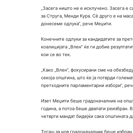
„Засега ништо не е исклучено. Засега е 
за Струга, Менди Кура. Сѐ друго е на мас
донесеме одлука“, рече Меџити.
Конечните одлуки за кандидатите за прет
коалицијата „Влен“ ќе ги добие резултат
кои се во тек.
„Како „Влен“, фокусирани сме на обезбед
секоја општина, што ќе ја потврди голема
претходните парламентарни избори“, реч
Изет Меџити беше градоначалник на општ
година, а потоа беше двапати реизбран. В
четврти мандат бидејќи сака општината да
Тогаш за нов градоначалник беше избран