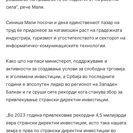
сила”, рече Мали.
Синиша Мали посочи и дека единствениот пазар на
труд ќе придонесе за натамошен раст на градежната
индустрија, туризмот и угостителството и секторот на
информатичко-комуникациските технологии.
Како што нагласи министерот, поддржуваме и
активности за создавање услови за слободна трговија
и зголемени инвестиции, а Србија во последните
години е апсолутен лидер во регионот на Западен
Балкан и ги сруши сите рекорди кога станува збор за
привлекување странски директни инвестиции.
„Во 2023 година привлековме рекордни 4,5 милијарди
евра странски директни инвестиции, исто така нашата
земја е прва по странски директни инвестиции во