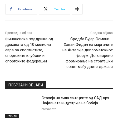
Facebook
Twitter
Претходна објава
Следна објава
Финансиска поддршка од
Средба Бујар Османи –
државата од 10 милиони
Хакан Фидан на маргините
евра за спортистите,
на Анталија дипломатскиот
спортските клубови и
форум: Договорено
спортските федерации
формирање на стратешки
совет меѓу двете држави
ПОВРЗАНИ ОБЈАВИ
Стапија на сила санкциите од САД врз
Нафтената индустрија на Србија
09/10/2025
Регион