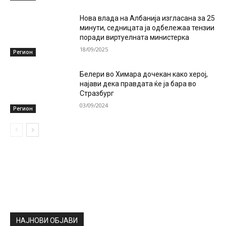
Нова влада на Албанија изгласана за 25
минути, седницата ја одбележаа тензии
поради виртуелната министерка
18/09/2025
Регион
Белери во Химара дочекан како херој,
најави дека правдата ќе ја бара во
Стразбург
03/09/2024
Регион
НАЈНОВИ ОБЈАВИ