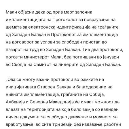
Мали објасни дека од прив март започна
имплементацијата на Протоколот за поврзување на
шемата за електронска идентификација на граѓаните
од Западен Балкан и Протоколот за имплементација
на договорот за услови за слободен пристап до
пазарот на труд во Западен Балкан. Тие два протоколи,
потсети министерот Мали, беа потпишани во јануари
во Скопје на Самитот на лидерите од Западен Балкан.
„Ова се многу важни протоколи во рамките на
иницијативата Отворен Балкан и благодарение на
нивната имплементација, граѓаните на Србија,
Албанија и Северна Македонија ќе имаат можност да
влезат на територијата на која било земја со валиден
личен документ за слободно движење и можност за
вработување. во сите три земји без издавање работни