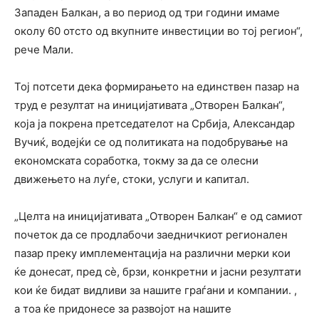
Западен Балкан, а во период од три години имаме
околу 60 отсто од вкупните инвестиции во тој регион“,
рече Мали.
Тој потсети дека формирањето на единствен пазар на
труд е резултат на иницијативата „Отворен Балкан“,
која ја покрена претседателот на Србија, Александар
Вучиќ, водејќи се од политиката на подобрување на
економската соработка, токму за да се олесни
движењето на луѓе, стоки, услуги и капитал.
„Целта на иницијативата „Отворен Балкан“ е од самиот
почеток да се продлабочи заедничкиот регионален
пазар преку имплементација на различни мерки кои
ќе донесат, пред сè, брзи, конкретни и јасни резултати
кои ќе бидат видливи за нашите граѓани и компании. ,
а тоа ќе придонесе за развојот на нашите