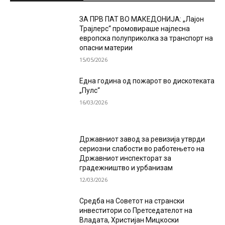
ЗА ПРВ ПАТ ВО МАКЕДОНИЈА: „Лајон
Трајлерс“ промовираше најлесна
европска полуприколка за транспорт на
опасни материи
15/05/2026
Една година од пожарот во дискотеката
„Пулс“
16/03/2026
Државниот завод за ревизија утврди
сериозни слабости во работењето на
Државниот инспекторат за
градежништво и урбанизам
12/03/2026
Средба на Советот на странски
инвеститори со Претседателот на
Владата, Христијан Мицкоски