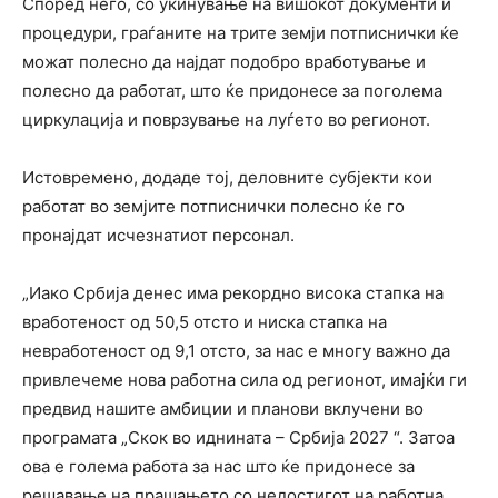
Според него, со укинување на вишокот документи и
процедури, граѓаните на трите земји потписнички ќе
можат полесно да најдат подобро вработување и
полесно да работат, што ќе придонесе за поголема
циркулација и поврзување на луѓето во регионот.
Истовремено, додаде тој, деловните субјекти кои
работат во земјите потписнички полесно ќе го
пронајдат исчезнатиот персонал.
„Иако Србија денес има рекордно висока стапка на
вработеност од 50,5 отсто и ниска стапка на
невработеност од 9,1 отсто, за нас е многу важно да
привлечеме нова работна сила од регионот, имајќи ги
предвид нашите амбиции и планови вклучени во
програмата „Скок во иднината – Србија 2027 “. Затоа
ова е голема работа за нас што ќе придонесе за
решавање на прашањето со недостигот на работна