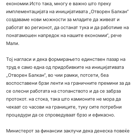
економии.Исто така, многу е важно што преку
имплементацијата на иницијативата „Отворен Балкан“
создаваме нови можности за младите да живеат и
работат во регионот, да останат тука и да работиме на
понатамошен напредок на нашите економии“, рече
Мали.
Тој нагласи и дека формирањето единствен пазар на
труд е само една од придобивките на иницијативата
„Отворен Балкан“, во чии рамки, потсети, беа
воспоставени брзи ленти на граничните премини за да
се олесни работата на стопанството и да се забрза
протокот. на стока, така што камионите не мора да
чекаат со часови на границите, туку сите потребни
процедури да се спроведуваат брзо и ефикасно.
Министерот за финансии заклучи дека денеска повеќе