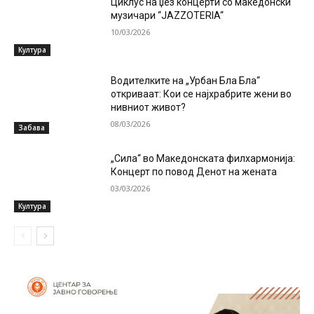
Циклус на џез концерти со македонски
музичари “JAZZOTERIA“
10/03/2026
Култура
Водителките на „Урбан Бла Бла“
откриваат: Кои се најхрабрите жени во
нивниот живот?
08/03/2026
Забава
„Сила“ во Македонската филхармонија:
Концерт по повод Денот на жената
03/03/2026
Култура