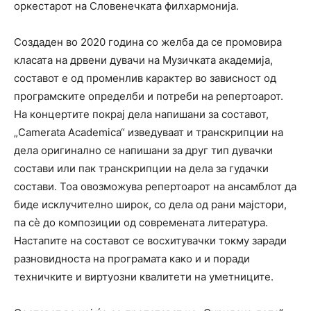
оркестарот на Словенечката филхармонија.
Создаден во 2020 година со желба да се промовира
класата на дрвени дувачи на Музичката академија,
составот е од променлив карактер во зависност од
програмските определби и потреби на репертоарот.
На концертите покрај дела напишани за составот,
„Camerata Academica“ изведуваат и транскрипции на
дела оригинално се напишани за друг тип дувачки
состави или пак транскрипции на дела за гудачки
состави. Тоа овозможува репертоарот на ансамблот да
биде исклучително широк, со дела од рани мајстори,
па сѐ до композиции од современата литература.
Настапите на составот се восхитувачки токму заради
разновидноста на програмата како и и поради
техничките и виртуозни квалитети на уметниците.