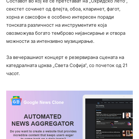
Составот во кој ќе се претстават на „Охридско лето“,
секстет сочинет од флејта, обоа, кларинет, фагот,
хорна и саксофон е особено интересен поради
тонската различност на инструментите која
овозможува богато темброво нијансирање и отвора
можности за интензивно музицирање.
За вечерашниот концерт е резервирана сцената на
катедралната црква „Света Сoфија“, со почеток од 21
часот.