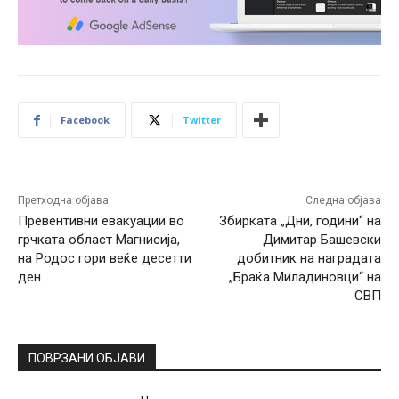
Facebook
Twitter
Претходна објава
Следна објава
Превентивни евакуации во
Збирката „Дни, години“ на
грчката област Магнисија,
Димитар Башевски
на Родос гори веќе десетти
добитник на наградата
ден
„Браќа Миладиновци“ на
СВП
ПОВРЗАНИ ОБЈАВИ