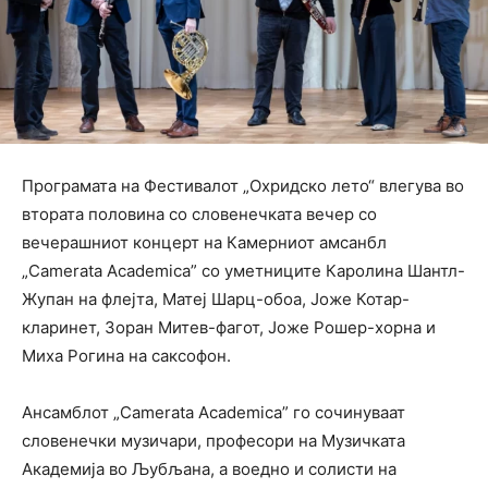
Програмата на Фестивалот „Охридско лето“ влегува во
втората половина со словенечката вечер со
вечерашниот концерт на Камерниот амсанбл
„Camerata Academica” со уметниците Каролина Шантл-
Жупан на флејта, Матеј Шарц-обоа, Јоже Котар-
кларинет, Зоран Митев-фагот, Јоже Рошер-хорна и
Миха Рогина на саксофон.
Ансамблот „Camerata Academica” го сочинуваат
словенечки музичари, професори на Музичката
Академија во Љубљана, а воедно и солисти на