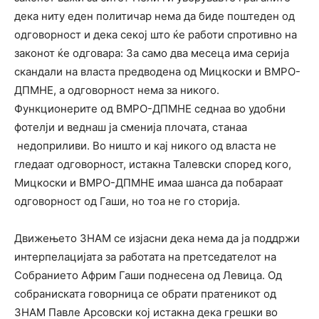
дека ниту еден политичар нема да биде поштеден од
одговорност и дека секој што ќе работи спротивно на
законот ќе одговара: За само два месеца има серија
скандали на власта предводена од Мицкоски и ВМРО-
ДПМНЕ, а одговорност нема за никого.
Функционерите од ВМРО-ДПМНЕ седнаа во удобни
фотелји и веднаш ја сменија плочата, станаа
недоприливи. Во ништо и кај никого од власта не
гледаат одговорност, истакна Талевски според кого,
Мицкоски и ВМРО-ДПМНЕ имаа шанса да побараат
одговорност од Гаши, но тоа не го сторија.
Движењето ЗНАМ се изјасни дека нема да ја поддржи
интерпелацијата за работата на претседателот на
Собранието Африм Гаши поднесена од Левица. Од
собраниската говорница се обрати пратеникот од
ЗНАМ Павле Арсовски кој истакна дека грешки во