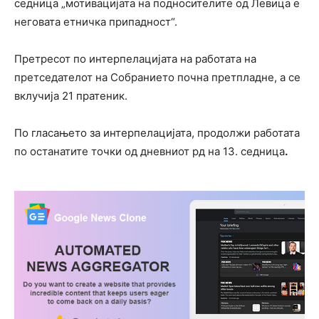
седница „мотивацијата на подносителите од Левица е
неговата етничка припадност“.
Претресот по интерпелацијата на работата на
претседателот на Собранието почна претпладне, а се
вклучија 21 пратеник.
По гласањето за интерпелацијата, продолжи работата
по останатите точки од дневниот рд на 13. седница
.