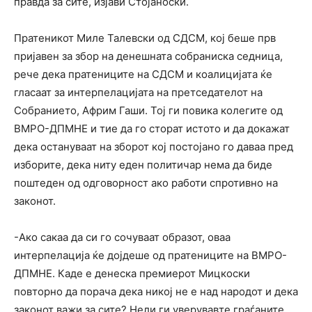
правда за сите, изјави Стојаноски.
Пратеникот Миле Талевски од СДСМ, кој беше прв
пријавен за збор на денешната собраниска седница,
рече дека пратениците на СДСМ и коалицијата ќе
гласаат за интерпелацијата на претседателот на
Собранието, Африм Гаши. Тој ги повика колегите од
ВМРО-ДПМНЕ и тие да го сторат истото и да докажат
дека остануваат на зборот кој постојано го даваа пред
изборите, дека ниту еден политичар нема да биде
поштеден од одговорност ако работи спротивно на
законот.
-Ако сакаа да си го сочуваат образот, оваа
интерпелација ќе дојдеше од пратениците на ВМРО-
ДПМНЕ. Каде е денеска премиерот Мицкоски
повторно да порача дека никој не е над народот и дека
законот важи за сите? Нели ги уверувавте граѓаните