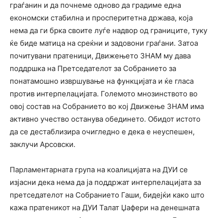
граѓанин и да почнеме одново да градиме една
економски стабилна и просперитетна држава, која
нема да ги брка своите луѓе надвор од границите, туку
ќе биде матица на среќни и задовони граѓани. Затоа
почитувани пратеници, Движењето ЗНАМ му дава
поддршка на Претседателот за Собранието за
понатамошно извршување на функцијата и ќе гласа
против интерпелацијата. Големото мнозинството во
овој состав на Собранието во кој Движење ЗНАМ има
активно учество останува обединето. Обидот истото
да се дестаблизира очигледно е дека е неуспешен,
заклучи Арсовски.
Парламентарната група на коалицијата на ДУИ се
изјасни дека нема да ја поддржат интерпелацијата за
претседателот на Собранието Гаши, бидејќи како што
кажа пратеникот на ДУИ Талат Џафери на денешната