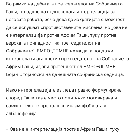
Во рамки на дебатата претседателот на Собранието
Гаши, по однос на поднесената интерпелација за
неговата работа, рече дека демократијата е можност
да се ислушаат спротивставените мислења, но „ова не
е интерпелација против Африм Гаши, туку против
верската припадност на претседателот на
Собранието“. ВМРО-ДПМНЕ нема да ја поддржи
интерпелацијата против претседателот на Собранието
Африм Гаши, изјави пратеникот од ВМРО-ДПМНЕ,
Бојан Стојаноски на денешната собраниска седница.
Иако интерпелацијата изгледа правно формулирана,
според Гаши таа е чисто политички мотивирана и
самиот текст е преполн со исламофобијата и
албанофобија.
– Ова не е интерпелација против Африм Гаши, туку