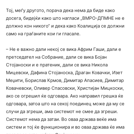
Тој, меѓу другото, порача дека нема да биде како
досега, бидејќи како што нагласи „ВМРО-ДПМНЕ не е
должно кон никого“ и дека како Коалиција се должни
само на граѓаните кои ги гласале.
– Не е важно дали некој се вика Африм Гаши, дали е
претседател на Собрание, дали се вика Бојан
Стојаноски и е пратеник, дали се вика Никола
Мицевски, Дафина Стојаноска, Драган Ковачки, Изет
Меџити, Борислав Крмов, Димитар Апасиев, Димитар
Ковачевски, Оливер Спасовски, Христијан Мицкоски,
ако се огрешил ќе одговара. Ако направил грешка ќе
одговара, затоа што на секој поединец може да му се
случи да згреши, ама системот не смее да згреши.
Системот нема да затаи. Во оваа држава веќе има
систем и тој ќе функционира и во оваа држава ќе има