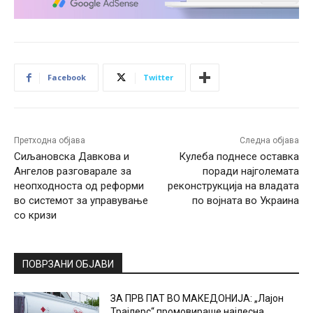
Facebook
Twitter
Претходна објава
Следна објава
Сиљановска Давкова и
Кулеба поднесе оставка
Ангелов разговарале за
поради најголемата
неопходноста од реформи
реконструкција на владата
во системот за управување
по војната во Украина
со кризи
ПОВРЗАНИ ОБЈАВИ
ЗА ПРВ ПАТ ВО МАКЕДОНИЈА: „Лајон
Трајлерс“ промовираше најлесна