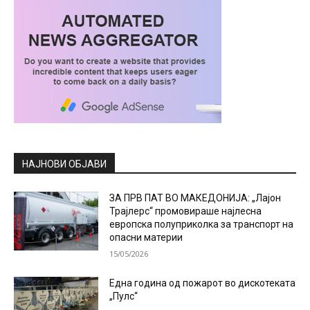
НАЈНОВИ ОБЈАВИ
ЗА ПРВ ПАТ ВО МАКЕДОНИЈА: „Лајон
Трајлерс“ промовираше најлесна
европска полуприколка за транспорт на
опасни материи
15/05/2026
Една година од пожарот во дискотеката
„Пулс“