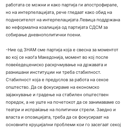
работата се можни и како партија ги апострофирале,
но на интерпелацијата, рече гледаат како обид на
поднесителот на интерпелацијата Левица поддржана
во неформална коалиција од партијата СДСМ за
собирање дневнополитички поени.
-Ние од ЗНАМ сме партија која е свесна за моментот
во кој се наоѓа Македонија, момент во кој после
повеќедецениско раскрчмување на државата и
разнишани институции ни треба стабилност.
Стабилност која е предуслов за работа на секое
општество. Да се фокусираме на економско
зајакнување и градење на стабилен општествен
поредок, а не уште на почетокот да се занимаваме со
театри и испраќање на политички стрели. Заедно и
власта и опозицијата, треба да се фокусираат на
основните круцијални проблеми кои го засегаат секој