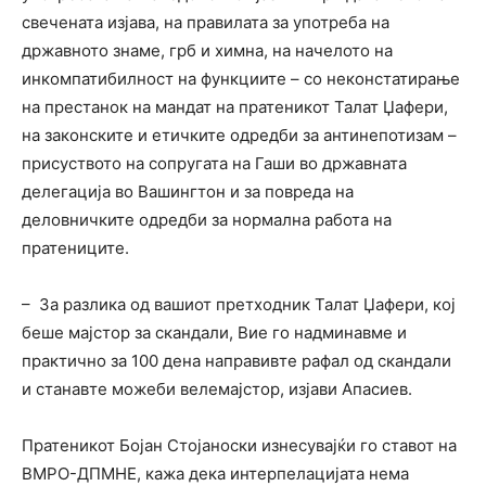
свечената изјава, на правилата за употреба на
државното знаме, грб и химна, на начелото на
инкомпатибилност на функциите – со неконстатирање
на престанок на мандат на пратеникот Талат Џафери,
на законските и етичките одредби за антинепотизам –
присуството на сопругата на Гаши во државната
делегација во Вашингтон и за повреда на
деловничките одредби за нормална работа на
пратениците.
– За разлика од вашиот претходник Талат Џафери, кој
беше мајстор за скандали, Вие го надминавме и
практично за 100 дена направивте рафал од скандали
и станавте можеби велемајстор, изјави Апасиев.
Пратеникот Бојан Стојаноски изнесувајќи го ставот на
ВМРО-ДПМНЕ, кажа дека интерпелацијата нема