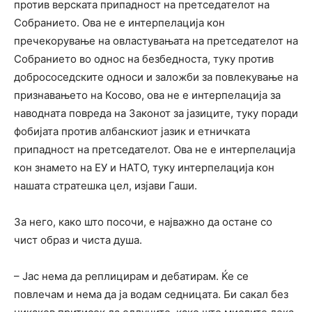
против верската припадност на претседателот на
Собранието. Ова не е интерпелација кон
пречекорување на овластувањата на претседателот на
Собранието во однос на безбедноста, туку против
добрососедските односи и заложби за повлекување на
признавањето на Косово, ова не е интерпелација за
наводната повреда на Законот за јазиците, туку поради
фобијата против албанскиот јазик и етничката
припадност на претседателот. Ова не е интерпелација
кон знамето на ЕУ и НАТО, туку интерпелација кон
нашата стратешка цел, изјави Гаши.
За него, како што посочи, е најважно да остане со
чист образ и чиста душа.
– Јас нема да реплицирам и дебатирам. Ќе се
повлечам и нема да ја водам седницата. Би сакал без