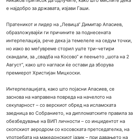
никаков притисок да одлучите, како што мислите дека
е најдобро за државата, изјави Гаши.
Пратеникот и лидер на „Левица“ Димитар Апасиев,
образложувајќи ги причините за поднесената
интерпелација, рече дека ја темелеле на седум точки,
но иако во меѓувреме сторил уште три-четири
скандали, за „свадба на Косово“ и пеењето „шота на 2
Август“, како што нагласи ќе остави да зборува
премиерот Христијан Мицкоски.
Интерпелацијата, како што појасни Апасиев, се
заснова на направена повреда на начелото на
секуларност – со верскиот обред на исламската
заедница во Собранието, на дипломатските правила за
обезбедување на ВИП личности – со инцидентот на
скопскиот аеродром со косовската претседателка, на
употребата на македонскиот јазик – при давањето на