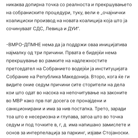
никаква допирна точка со реалноста и прекршувањето
на собраниските процедури, туку, вели е „очајнички
коалициски производ на новата коалиција која што ја
сочинуваат СДС, Левица и ДУИ“.
-ВМРО-ДПМНЕ нема да ја поддржи оваа иницијатива
најмалку од три причини. Првата е бидејќи нема
прекршување во рамките на надлежностите
претседател на Собранието водејќи ја институцијата
Собрание на Република Македонија. Второ, кога ќе ги
видите оние седум причини сите сторители на дела
кои што одат во насока на непочитување на законите
во МВР како прв пат досега се пронајдени и
санкционирани и има за нив постапка. Трето, заради
тоа што е несериозна и глупава, затоа што во точка
седум и под точките в, г, д има напишано замислете и
основ за интерпелација за паркинг, изјави Стојаноски.