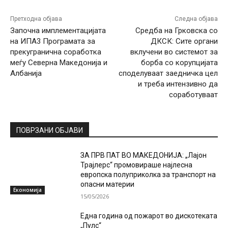
Претходна објава
Следна објава
Започна имплементацијата
Средба на Грковска со
на ИПА3 Програмата за
ДКСК: Сите органи
прекугранична соработка
вклучени во системот за
меѓу Северна Македонија и
борба со корупцијата
Албанија
споделуваат заедничка цел
и треба интензивно да
соработуваат
ПОВРЗАНИ ОБЈАВИ
ЗА ПРВ ПАТ ВО МАКЕДОНИЈА: „Лајон
Трајлерс“ промовираше најлесна
европска полуприколка за транспорт на
опасни материи
Економија
15/05/2026
Една година од пожарот во дискотеката
„Пулс“