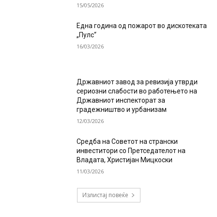
15/05/2026
Една година од пожарот во дискотеката
„Пулс“
16/03/2026
Државниот завод за ревизија утврди
сериозни слабости во работењето на
Државниот инспекторат за
градежништво и урбанизам
12/03/2026
Средба на Советот на странски
инвеститори со Претседателот на
Владата, Христијан Мицкоски
11/03/2026
Излистај повеќе