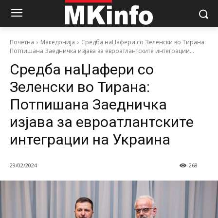
Почетна
Македонија
Средба наЏафери со Зеленски во Тирана:
Потпишана Заедничка изјава за евроатлантските интеграции...
Средба наЏафери со
Зеленски во Тирана:
Потпишана Заедничка
изјава за евроатлантските
интеграции на Украина
29/02/2024
268