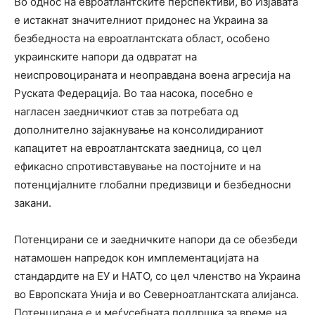
Во однос на евроатлантските перспективи, во Изјавата
е истакнат значителниот придонес на Украина за
безбедноста на евроатлантската област, особено
украинските напори да одвратат на
неиспровоцираната и неоправдана воена агресија на
Руската Федерација. Во таа насока, посебно е
нагласен заедничкиот став за потребата од
дополнително зајакнување на консолидираниот
капацитет на евроатлантската заедница, со цел
ефикасно спротивставување на постојните и на
потенцијалните глобални предизвици и безбедносни
закани.
Потенцирани се и заедничките напори да се обезбеди
натамошен напредок кон имплементацијата на
стандардите на ЕУ и НАТО, со цел членство на Украина
во Европската Унија и во Северноатлантската алијанса.
Потенцирана е и меѓусебната поддршка за време на