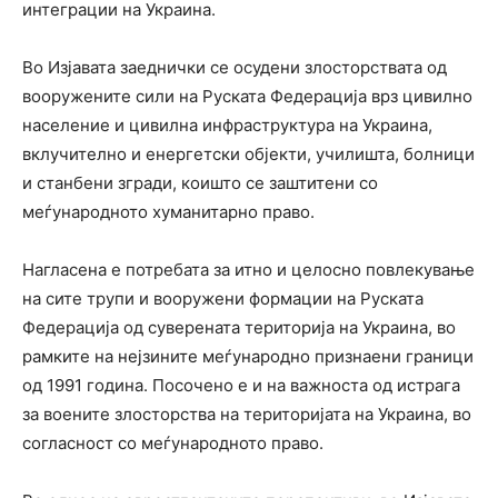
интеграции на Украина.
Во Изјавата заеднички се осудени злосторствата од
вооружените сили на Руската Федерација врз цивилно
население и цивилна инфраструктура на Украина,
вклучително и енергетски објекти, училишта, болници
и станбени згради, коишто се заштитени со
меѓународното хуманитарно право.
Нагласена е потребата за итно и целосно повлекување
на сите трупи и вооружени формации на Руската
Федерација од суверената територија на Украина, во
рамките на нејзините меѓународно признаени граници
од 1991 година. Посочено е и на важноста од истрага
за воените злосторства на територијата на Украина, во
согласност со меѓународното право.