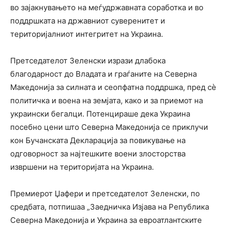
во зајакнувањето на меѓудржавната соработка и во
поддршката на државниот суверенитет и
територијалниот интегритет на Украина.
Претседателот Зеленски изрази длабока
благодарност до Владата и граѓаните на Северна
Македонија за силната и сеопфатна поддршка, пред сѐ
политичка и воена на земјата, како и за приемот на
украински бегалци. Потенцираше дека Украина
посебно цени што Северна Македонија се приклучи
кон Бучанската Декларација за повикување на
одговорност за најтешките воени злосторства
извршени на територијата на Украина.
Премиерот Џафери и претседателот Зеленски, по
средбата, потпишаа „Заедничка Изјава на Република
Северна Македонија и Украина за евроатлантските