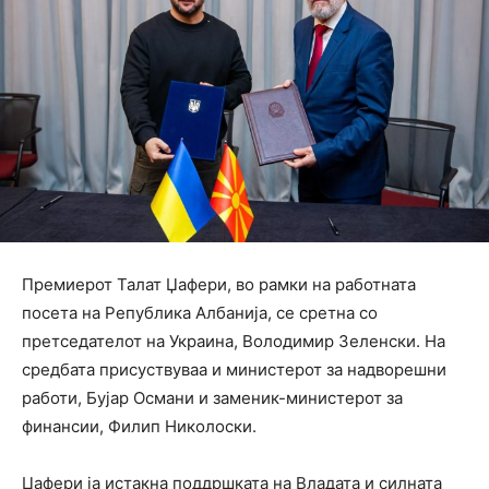
Премиерот Талат Џафери, во рамки на работната
посета на Република Албанија, се сретна со
претседателот на Украина, Володимир Зеленски. На
средбата присуствуваа и министерот за надворешни
работи, Бујар Османи и заменик-министерот за
финансии, Филип Николоски.
Џафери ја истакна поддршката на Владата и силната