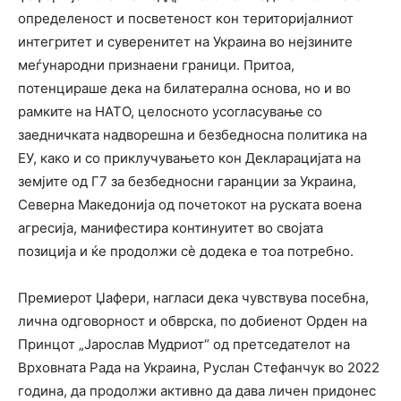
определеност и посветеност кон територијалниот
интегритет и суверенитет на Украина во нејзините
меѓународни признаени граници. Притоа,
потенцираше дека на билатерална основа, но и во
рамките на НАТО, целосното усогласување со
заедничката надворешна и безбедносна политика на
ЕУ, како и со приклучувањето кон Декларацијата на
земјите од Г7 за безбедносни гаранции за Украина,
Северна Македонија од почетокот на руската воена
агресија, манифестира континуитет во својата
позиција и ќе продолжи сè додека е тоа потребно.
Премиерот Џафери, нагласи дека чувствува посебна,
лична одговорност и обврска, по добиенот Орден на
Принцот „Јарослав Мудриот“ од претседателот на
Врховната Рада на Украина, Руслан Стефанчук во 2022
година, да продолжи активно да дава личен придонес