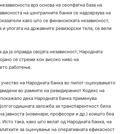
независноста врз основа на сеопфатна база на
ависноста на централните банки се надоврзува на
показатели како што се финансиската независност,
а и улогата на државните ревизорски тела, се вели
за да ја оправда својата независност, Народната
тојано се стреми кон високо ниво на
оето работење.
 учество на Народната банка во пилот-оценувањето
двидени во рамките на ревидираниот Кодекс на
покажало дека Народната банка применува
Долгогодишната заложба за транспарентност била
а јавноста (новинари, професори и др.) коишто беа
 Исто така, како што велат од Народната банка, на
алатките за оценување на оперативната ефикасност