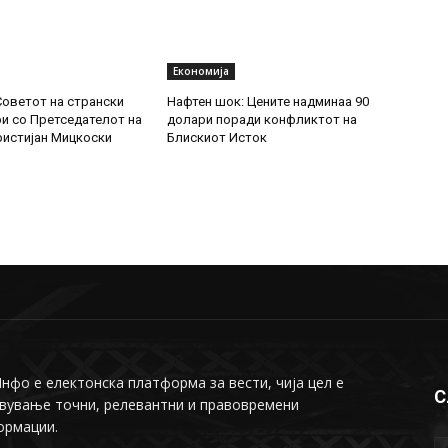
Економија
Советот на странски
Нафтен шок: Цените надминаа 90
и со Претседателот на
долари поради конфликтот на
ристијан Мицкоски
Блискиот Исток
фо е електонска платформа за вести, чија цел е
С
вување точни, релевантни и правовремени
ормации.