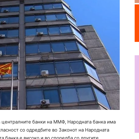
а централните банки на ММФ, Народната банка има
огласност со одредбите во Законот на Народната
та банка е високо и во споредба со другите