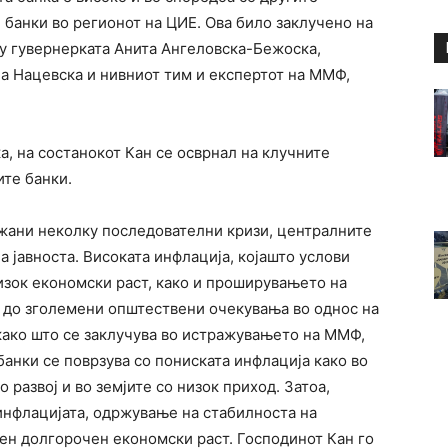
банки во регионот на ЦИЕ. Ова било заклучено на
у гувернерката Анита Ангеловска-Бежоска,
а Нацевска и нивниот тим и експертот на ММФ,
, на состанокот Кан се осврнал на клучните
ите банки.
ежани неколку последователни кризи, централните
а јавноста. Високата инфлација, којашто услови
изок економски раст, како и проширувањето на
 до зголемени општествени очекувања во однос на
како што се заклучува во истражувањето на ММФ,
анки се поврзува со пониската инфлација како во
 развој и во земјите со низок приход. Затоа,
инфлацијата, одржување на стабилноста на
лен долгорочен економски раст. Господинот Кан го