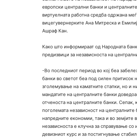
европски централни банки и централните 
виртуелната работна средба одржана меѓ
вицегувернерките Ана Митреска и Емилиј
Ашраф Кан.
Како што информираат од Народната банка
предизвици за независноста на централн
-Во последниот период во кој беа забел
банки во светот беа под силен притисок н
зголемување на каматните стапки, но и н
мандатите на централните банки доведоа
отченоста на централните банки. Сепак, 
поголемата независност на централните б
напредните економии, така и во земјите во
независноста е клучна за справување со 
девизниот курс и за постигнување стаби