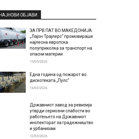
НАЈНОВИ ОБЈАВИ
ЗА ПРВ ПАТ ВО МАКЕДОНИЈА:
„Лајон Трајлерс“ промовираше
најлесна европска
полуприколка за транспорт на
опасни материи
15/05/2026
Една година од пожарот во
дискотеката „Пулс“
16/03/2026
Државниот завод за ревизија
утврди сериозни слабости во
работењето на Државниот
инспекторат за градежништво
и урбанизам
12/03/2026