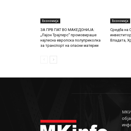
Економија
Економија
ЗА ПРВ ПАТ ВО МАКЕДОНИЈА:
Средба на 
„Лајон Трајлерс“ промовираше
инвеститор
најлесна европска полуприколка
Владата, Х
за транспорт на опасни материи
МКИн
обја
инф