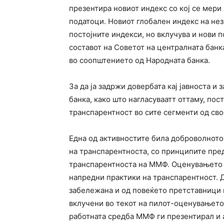
презентира новиот индекс со кој се мери 
податоци. Новиот глобален индекс на нез
постојните индекси, но вклучува и нови 
составот на Советот на централната банк
во соопштението од Народната банка.
За да ја задржи довербата кај јавноста и 
банка, како што нагласуваатт оттаму, пос
транспарентност во сите сегменти од св
Една од активностите била доброволното
на транспарентноста, со принципите пре
транспарентноста на ММФ. Оценувањето 
напредни практики на транспарентност. 
забележана и од повеќето претставници н
вклучени во текот на пилот-оценувањето.
работната средба ММФ ги презентирал и 