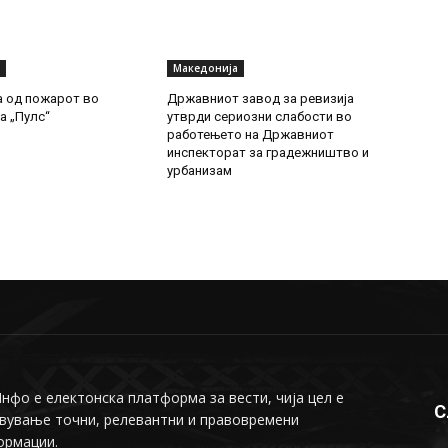
Македонија
а од пожарот во
Државниот завод за ревизија
а „Пулс“
утврди сериозни слабости во
работењето на Државниот
инспекторат за градежништво и
урбанизам
фо е електонска платформа за вести, чија цел е
С
вување точни, релевантни и правовремени
ормации.