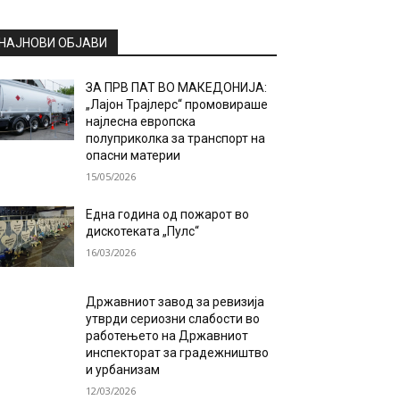
НАЈНОВИ ОБЈАВИ
ЗА ПРВ ПАТ ВО МАКЕДОНИЈА:
„Лајон Трајлерс“ промовираше
најлесна европска
полуприколка за транспорт на
опасни материи
15/05/2026
Една година од пожарот во
дискотеката „Пулс“
16/03/2026
Државниот завод за ревизија
утврди сериозни слабости во
работењето на Државниот
инспекторат за градежништво
и урбанизам
12/03/2026