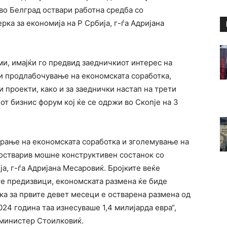
 во Белград оствари работна средба со
ка за економија на Р Србија, г-ѓа Адријана
ми, имајќи го предвид заедничкиот интерес на
и продлабочување на економската соработка,
проекти, како и за заеднички настап на трети
от бизнис форум кој ќе се одржи во Скопје на 3
ирање на економската соработка и зголемување на
остварив мошне конструктивен состанок со
а, г-ѓа Адријана Месаровиќ. Бројките веќе
ите предизвици, економската размена ќе биде
ка за првите девет месеци е остварена размена од
2024 година таа изнесуваше 1,4 милијарда евра“,
 министер Стоилковиќ.