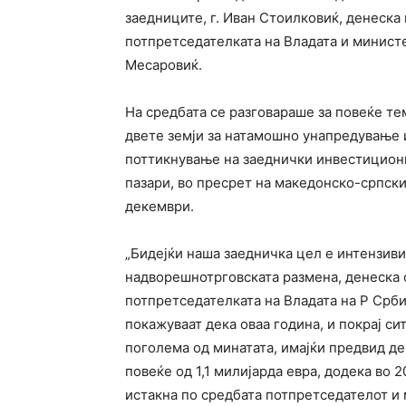
заедниците, г. Иван Стоилковиќ, денеска
потпретседателката на Владата и министер
Месаровиќ.
На средбата се разговараше за повеќе те
двете земји за натамошно унапредување 
поттикнување на заеднички инвестициони 
пазари, во пресрет на македонско-српски
декември.
„Бидејќи наша заедничка цел е интензив
надворешнотрговската размена, денеска 
потпретседателката на Владата на Р Србиј
покажуваат дека оваа година, и покрај с
поголема од минатата, имајќи предвид де
повеќе од 1,1 милијарда евра, додека во 
истакна по средбата потпретседателот и