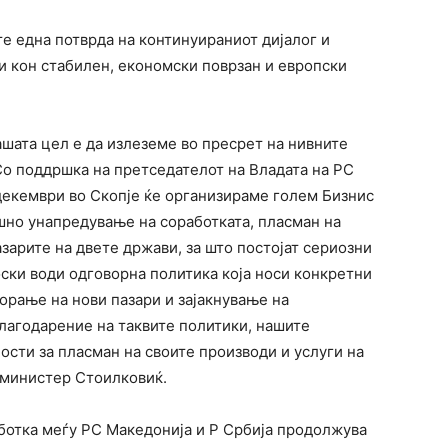
те една потврда на континуираниот дијалог и
и кон стабилен, економски поврзан и европски
шата цел е да излеземе во пресрет на нивните
Со поддршка на претседателот на Владата на РС
 декември во Скопје ќе организираме голем Бизнис
шно унапредување на соработката, пласман на
зарите на двете држави, за што постојат сериозни
ски води одговорна политика која носи конкретни
ворање на нови пазари и зајакнување на
лагодарение на таквите политики, нашите
сти за пласман на своите производи и услуги на
и министер Стоилковиќ.
ботка меѓу РС Македонија и Р Србија продолжува