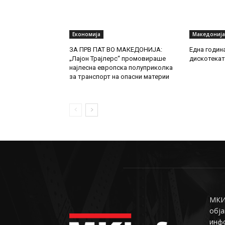
Економија
Македонија
ЗА ПРВ ПАТ ВО МАКЕДОНИЈА:
Една годин
„Лајон Трајлерс“ промовираше
дискотекат
најлесна европска полуприколка
за транспорт на опасни материи
МКИн
обја
инф