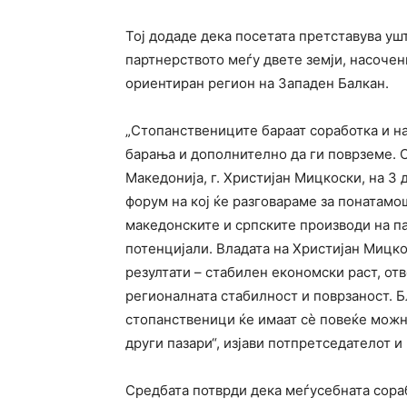
Тој додаде дека посетата претставува уш
партнерството меѓу двете земји, насочен
ориентиран регион на Западен Балкан.
„Стопанствениците бараат соработка и на
барања и дополнително да ги поврземе. 
Македонија, г. Христијан Мицкоски, на 3
форум на кој ќе разговараме за понатамо
македонските и српските производи на па
потенцијали. Владата на Христијан Мицко
резултати – стабилен економски раст, от
регионалната стабилност и поврзаност. Б
стопанственици ќе имаат сè повеќе можно
други пазари“, изјави потпретседателот 
Средбата потврди дека меѓусебната сора