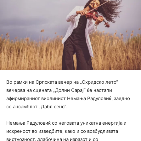
Во рамки на Српската вечер на „Охридско лето“
вечерва на сцената „Долни Сарај“ ќе настапи
афирмираниот виолинист Немања Радуловиќ, заедно
со ансамблот „Дабл сенс“.
Немања Радуловиќ со неговата уникатна енергија и
искреност во изведбите, како и со возбудливата
виртуозност, длабочина на изразот и со