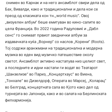
снимен во Карнак и на него ансамблот свири дела од
Бах, Вивалди, како и традиционални и дела кои се
преод од класиката кон тн.„world music”. Овој
„визуелен албум“ беше емитуван во кино-салите во
цела Франција. Во 2022 година Радуловиќ и „Дабл
сенс“ го снимаат првиот заеднички албум за
издавачката куќа „Ворнер“ со наслов „Корени“ (Roots).
Тој содржи аранжмани на традиционална и модерна
музика во еден вид музичко патешествие околу
светот. Ансамблот активно настапува низ целиот свет,
а последните и идни настапи ги водат во Театарот
„Шанзелизе“ во Париз, „Концертхаус“ во Виена,
„Тонхале“ во Дизелдорф, Операта во Марсеј, „Коларац“
во Белград, концертната сала во Кјото како дел од
турнејата во Јапонија, како и во салата на Берлинската
филхармонија.