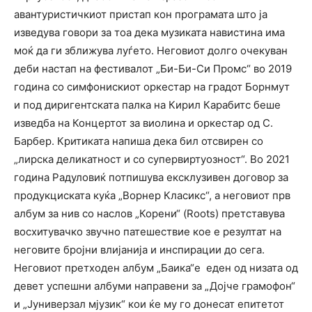
авантуристичкиот пристап кон програмата што ја
изведува говори за тоа дека музиката навистина има
моќ да ги зближува луѓето. Неговиот долго очекуван
деби настап на фестивалот „Би-Би-Си Промс“ во 2019
година со симфонискиот оркестар на градот Борнмут
и под диригентската палка на Кирил Карабитс беше
изведба на Концертот за виолина и оркестар од С.
Барбер. Критиката напиша дека бил отсвирен со
„лирска деликатност и со супервиртуозност“. Во 2021
година Радуловиќ потпишува ексклузивен договор за
продукциската куќа „Ворнер Класикс“, а неговиот прв
албум за нив со наслов „Корени“ (Roots) претставува
восхитувачко звучно патешествие кое е резултат на
неговите бројни влијанија и инспирации до сега.
Неговиот претходен албум „Баика“е еден од низата од
девет успешни албуми направени за „Дојче грамофон“
и „Јуниверзал мјузик“ кои ќе му го донесат епитетот