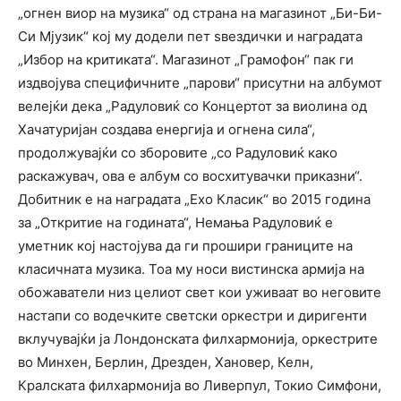
„огнен виор на музика“ од страна на магазинот „Би-Би-
Си Мјузик“ кој му додели пет ѕвездички и наградата
„Избор на критиката“. Магазинот „Грамофон“ пак ги
издвојува специфичните „парови“ присутни на албумот
велејќи дека „Радуловиќ со Концертот за виолина од
Хачатуријан создава енергија и огнена сила“,
продолжувајќи со зборовите „со Радуловиќ како
раскажувач, ова е албум со восхитувачки приказни“.
Добитник е на наградата „Ехо Класик“ во 2015 година
за „Откритие на годината“, Немања Радуловиќ е
уметник кој настојува да ги прошири границите на
класичната музика. Тоа му носи вистинска армија на
обожаватели низ целиот свет кои уживаат во неговите
настапи со водечките светски оркестри и диригенти
вклучувајќи ја Лондонската филхармонија, оркестрите
во Минхен, Берлин, Дрезден, Хановер, Келн,
Кралската филхармонија во Ливерпул, Токио Симфони,