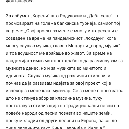
Фонтанароса.
За албумот „Корени“ што Радуловиќ и „Дабл сенс“ го
промовираат на голема балканска турнеја, самиот тој
ќе рече: „Овој проект за мене е многу интересен и е
создаден за време на пандемискиот „локдаун“ кога
многу слушав музика, главно Моцарт и „ворлд мјузик”
и тоа всушност ме враќаше во живот. За време на
пандемијата имав можност длабоко да размислувам за
музиката денес, но и за музиката во минатото и
иднината. Слушав музика од различни стилови, и
почнав да ја развивам идејата за овој проект кој е
исчекор за мене како музичар. Сé за мене е ново затоа
што не станува збор за класична музика, туку
претставува стилизација на традиционални песни на
повеќе народи од песни познати во нашите земји,
преку мелодии од други делови на Европа, па сѐ до
оние далечните како Кина, Јапонија и Индија.“