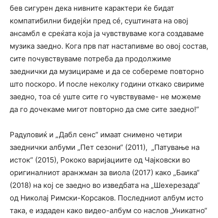
бев сигурен дека нивните карактери ќе бидат
компатибилни бидејќи пред сé, суштината на овој
ансамбл е среќата која ја чувствуваме кога создаваме
музика заедно. Кога прв пат настапивме во овој состав,
сите почувствуваме потреба да продолжиме
заеднички да музицираме и да се собереме повторно
што поскоро. И после неколку години откако свириме
заедно, тоа сé уште сите го чувствуваме- не можеме
да го дочекаме мигот повторно да сме сите заедно!“
Радуловиќ и „Дабл сенс“ имаат снимено четири
заеднички албуми „Пет сезони“ (2011), „Патување на
исток“ (2015), Рококо варијациите од Чајковски во
оригиналниот аранжман за виола (2017) како „Баика“
(2018) на кој се заедно во изведбата на „Шехерезада“
од Николај Римски-Корсаков. Последниот албум исто
така, е издаден како видео-албум со наслов „Уникатно“