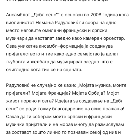
Ансамблот „Дабл сенс“” е основан во 2008 година кога
виолинистот Немања Радуловиќ ги собра на едно
место неговите омилени француски и српски
музичари да настапат заедно како камерен оркестар.
Оваа уникатна ансамбл–формација ја соединува
пријателството и тие како едно семејство ја делат
љубовта и желбата да музицираат заедно што е
очигледно кога тие се на сцената.
Радуловиќ не случајно ќе каже: „Мојата музика, моите
пријатели? Мојата Франција? Мојата Србија? Мојот
живот порано и сега? Идејата за создавање на „Дабл
сенс“ се роди токму благодарение на овие прашања!
Сакав да ги соберам моите српски и француски
музички пријатели и не морав многу да размислувам
за составот зошто лично го познавам секој од нив и