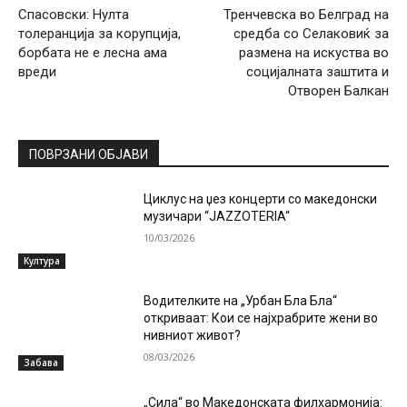
Спасовски: Нулта
Тренчевска во Белград на
толеранција за корупција,
средба со Селаковиќ за
борбата не е лесна ама
размена на искуства во
вреди
социјалната заштита и
Отворен Балкан
ПОВРЗАНИ ОБЈАВИ
Циклус на џез концерти со македонски
музичари “JAZZOTERIA“
10/03/2026
Култура
Водителките на „Урбан Бла Бла“
откриваат: Кои се најхрабрите жени во
нивниот живот?
08/03/2026
Забава
„Сила“ во Македонската филхармонија: