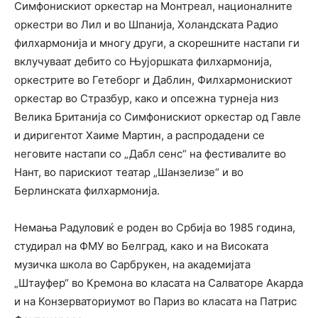
Симфонискиот оркестар на Монтреал, националните
оркестри во Лил и во Шпанија, Холандската Радио
филхармонија и многу други, а скорешните настапи ги
вклучуваат дебито со Њујоршката филхармонија,
оркестрите во Гетеборг и Даблин, Филхармонискиот
оркестар во Стразбур, како и опсежна турнеја низ
Велика Британија со Симфонискиот оркестар од Гавле
и диригентот Хаиме Мартин, а распродадени се
неговите настапи со „Дабл сенс“ на фестивалите во
Нант, во парискиот театар „Шанзелизе“ и во
Берлинската филхармонија.
Немања Радуловиќ е роден во Србија во 1985 година,
студирал на ФМУ во Белград, како и на Високата
музичка школа во Сарбрукен, на академијата
„Штауфер“ во Кремона во класата на Салваторе Акарда
и на Конзерваториумот во Париз во класата на Патрис