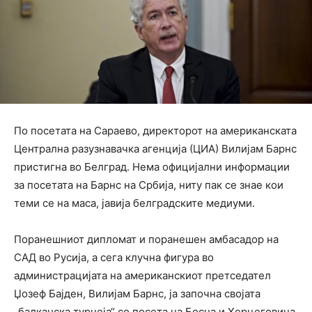
По посетата на Сараево, директорот на американската
Централна разузнавачка агенција (ЦИА) Вилијам Барнс
пристигна во Белград. Нема официјални информации
за посетата на Барнс на Србија, ниту пак се знае кои
теми се на маса, јавија белградските медиуми.
Поранешниот дипломат и поранешен амбасадор на
САД во Русија, а сега клучна фигура во
администрацијата на американскиот претседател
Џозеф Бајден, Вилијам Барнс, ја започна својата
„балканска турнеја“ со посета на Босна и Херцеговина.