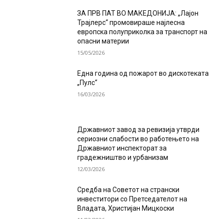
ЗА ПРВ ПАТ ВО МАКЕДОНИЈА: „Лајон
Трајлерс“ промовираше најлесна
европска полуприколка за транспорт на
опасни материи
15/05/2026
Една година од пожарот во дискотеката
„Пулс“
16/03/2026
Државниот завод за ревизија утврди
сериозни слабости во работењето на
Државниот инспекторат за
градежништво и урбанизам
12/03/2026
Средба на Советот на странски
инвеститори со Претседателот на
Владата, Христијан Мицкоски