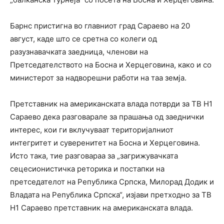
Барнс пристигна во главниот град Сараево на 20
август, каде што се сретна со колеги од
разузнавачката заедница, членови на
Претседателството на Босна и Херцеговина, како и со
министерот за надворешни работи на таа земја.
Претставник на американската влада потврди за ТВ Н1
Сараево дека разговарале за прашања од заеднички
интерес, кои ги вклучуваат територијалниот
интегритет и суверенитет на Босна и Херцеговина.
Исто така, тие разговараа за „загрижувачката
сецесионистичка реторика и постапки на
претседателот на Република Српска, Милорад Додик и
Владата на Република Српска“, изјави претходно за ТВ
Н1 Сараево претставник на американската влада.