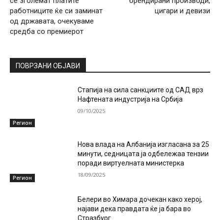
се зголемат платите
брендирани производи,
работниците ќе си заминат
цигари и девизи
од државата, очекуваме
средба со премиерот
ПОВРЗАНИ ОБЈАВИ
Стапија на сила санкциите од САД врз
Нафтената индустрија на Србија
09/10/2025
Регион
Нова влада на Албанија изгласана за 25
минути, седницата ја одбележаа тензии
поради виртуелната министерка
18/09/2025
Регион
Белери во Химара дочекан како херој,
најави дека правдата ќе ја бара во
Стразбург