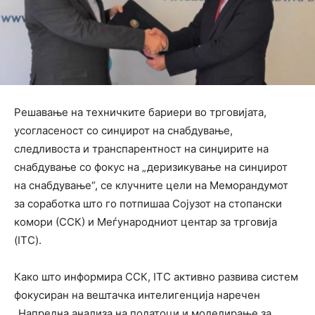
Решавање на техничките бариери во трговијата,
усогласеност со синџирот на снабдување,
следливоста и транспарентност на синџирите на
снабдување со фокус на „деризикување на синџирот
на снабдување“, се клучните цели на Меморандумот
за соработка што го потпишаа Сојузот на стопански
комори (ССК) и Meѓународниот центар за трговија
(ITC).
Како што информира ССК, ITC активно развива систем
фокусиран на вештачка интелигенција наречен
„Напредна анализа на податоци и моделирање за