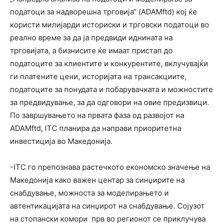
податоци за надворешна трговија“ (ADAMftd) кој ќе
користи милијарди историски и трговски податоци во
реално време за да ја предвиди иднината на
трговијата, а бизнисите ќе имаат пристап до
податоците за клиентите и конкурентите, вклучувајќи
ги платените цени, историјата на трансакциите,
податоците за понудата и побарувачката и можностите
за предвидување, за да одговори на овие предизвици.
По завршувањето на првата фаза од развојот на
ADAMftd, ITC планира да направи приоритетна
инвестиција во Македонија.
-ITC го препознава растечкото економско значење на
Македонија како важен центар за синџирите на
снабдување, можноста за моделирањето и
автентикацијата на синџирот на снабдување. Сојузот
на стопански комори прв во регионот се приклучува