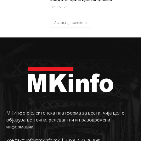
11/03/2026
Излистај повеќе
МКИнфо е електонска платформа за вести, чија цел е
објавување точни, релевантни и правовремени
информации.
Контакт: info@mkinfo.mk | +389 2 32 26 990