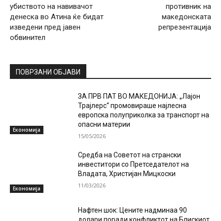
убиството на навивачот
противник на
денеска во Атина ќе бидат
македонската
изведени пред јавен
репрезентација
обвинител
ПОВРЗАНИ ОБЈАВИ
ЗА ПРВ ПАТ ВО МАКЕДОНИЈА: „Лајон
Трајлерс“ промовираше најлесна
европска полуприколка за транспорт на
опасни материи
Економија
15/05/2026
Средба на Советот на странски
инвеститори со Претседателот на
Владата, Христијан Мицкоски
11/03/2026
Економија
Нафтен шок: Цените надминаа 90
долари поради конфликтот на Блискиот