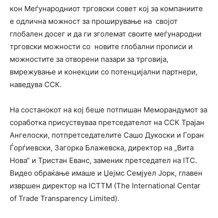
кон Меѓународниот трговски совет кој за компаниите
е одлична можност за проширување на својот
глобален досег и да ги зголемат своите меѓународни
трговски можности со новите глобални прописи и
можностите за отворени пазари за трговија,
вмрежување и конекции со потенцијални партнери,
наведува ССК.
На состанокот на кој беше потпишан Меморандумот за
соработка присуствуваа претседателот на ССК Трајан
Ангелоски, потпретседателите Сашо Дукоски и Горан
Ѓорѓиевски, Загорка Блажевска, директор на „Вита
Нова“ и Тристан Еванс, заменик претседател на ITC.
Видео обраќање имаше и Џејмс Семјуел Јорк, главен
извршен директор на ICTTM (The International Centar
of Trade Transparency Limited).