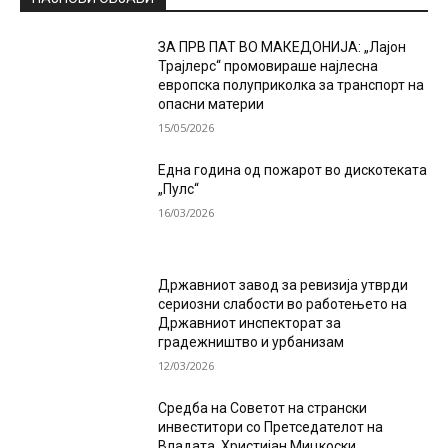
ЗА ПРВ ПАТ ВО МАКЕДОНИЈА: „Лајон
Трајлерс“ промовираше најлесна
европска полуприколка за транспорт на
опасни материи
15/05/2026
Една година од пожарот во дискотеката
„Пулс“
16/03/2026
Државниот завод за ревизија утврди
сериозни слабости во работењето на
Државниот инспекторат за
градежништво и урбанизам
12/03/2026
Средба на Советот на странски
инвеститори со Претседателот на
Владата, Христијан Мицкоски