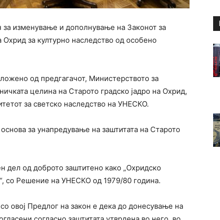
н за изменување и дополнување на Законот за
а Охрид за културно наследство од особено
зложено од предгагачот, Министерството за
еничката целина на Старото градско јадро на Охрид,
итетот за светско наследство на УНЕСКО.
а основа за унапредување на заштитата на Старото
ен дел од доброто заштитено како „Охридско
“, со Решение на УНЕСКО од 1979/80 година.
 со овој Предлог на закон е дека до донесување на
гласени согласно заштитата утврдена во него, во