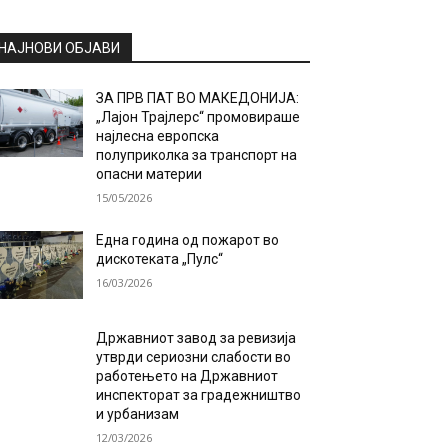
НАЈНОВИ ОБЈАВИ
ЗА ПРВ ПАТ ВО МАКЕДОНИЈА:
„Лајон Трајлерс“ промовираше
најлесна европска
полуприколка за транспорт на
опасни материи
15/05/2026
Една година од пожарот во
дискотеката „Пулс“
16/03/2026
Државниот завод за ревизија
утврди сериозни слабости во
работењето на Државниот
инспекторат за градежништво
и урбанизам
12/03/2026