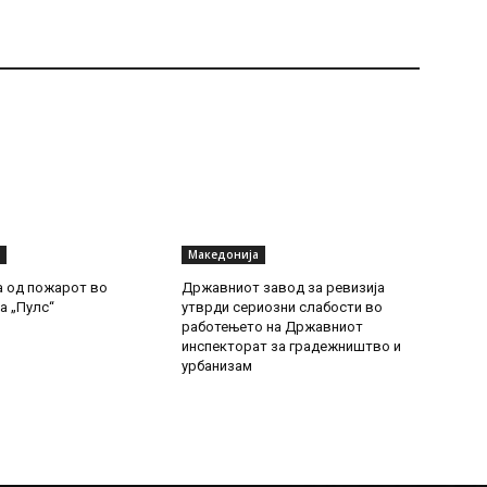
Македонија
а од пожарот во
Државниот завод за ревизија
а „Пулс“
утврди сериозни слабости во
работењето на Државниот
инспекторат за градежништво и
урбанизам