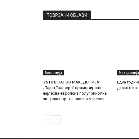
ПОВРЗАНИ ОБЈАВИ
Економија
Македонија
ЗА ПРВ ПАТ ВО МАКЕДОНИЈА:
Една годин
„Лајон Трајлерс“ промовираше
дискотекат
најлесна европска полуприколка
за транспорт на опасни материи