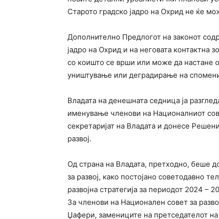
Старото градско јадро на Охрид не ќе мож
Дополнително Предлогот на законот содр
јадро на Охрид и на неговата контактна зо
со коишто се врши или може да настане
уништување или деградирање на спомени
Влaдата на денешната седница ја разглед
именување членови на Националниот сове
секретаријат на Владата и донесе Решен
развој.
Од страна на Владата, претходно, беше 
за развој, како постојано советодавно те
развојна стратегија за периодот 2024 – 
За членови на Национален совет за разво
Џафери, замениците на претседателот на 