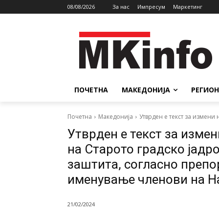
08/08/2026
За нас
Импресум
Маркетинг
ПОЧЕТНА
МАКЕДОНИЈА
РЕГИОН
Почетна
Македонија
Утврден е текст за измени 
Утврден е текст за изме
на Старото градско јадр
заштита, согласно препо
именување членови на На
21/02/2024