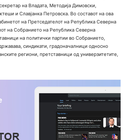
секретар на Владата, Методија Димовски,
теши и Славјанка Петровска. Во составот на ова
абинетот на Претседателот на Република Северна
лот на Собранието на Република Северна
тавници на политички партии во Собранието,
државава, синдикати, градоначалници односно
ланските региони, претставници од универзитетите,