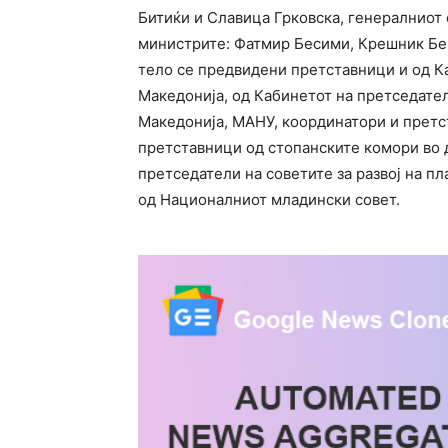
Битиќи и Славица Грковска, генералниот 
министрите: Фатмир Бесими, Крешник Бек
тело се предвидени претставници и од К
Македонија, од Кабинетот на претседате
Македонија, МАНУ, координатори и претс
претставници од стопанските комори во 
претседатели на советите за развој на п
од Националниот младински совет.