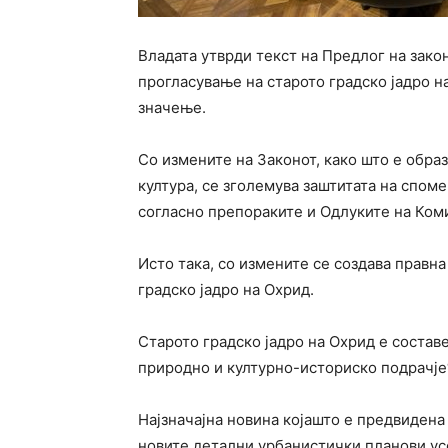
Владата утврди текст на Предлог на зако
прогласување на старото градско јадро н
значење.
Со измените на Законот, како што е обра
култура, се зголемува заштитата на спом
согласно препораките и Одлуките на Ком
Исто така, со измените се создава правн
градско јадро на Охрид.
Старото градско јадро на Охрид е состав
природно и културно-историско подрачје
Најзначајна новина којашто е предвидена
новите детални урбанистички планови усо