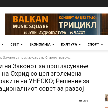
СВЕТ
ЕКОНОМИЈА
КУЛТУРА
СПОРТ
на Законот за прогласување на Старото градско...
ни на Законот за прогласување
о на Охрид со цел зголемена
раките на УНЕСКО; Решение за
ционалниот совет за развој
254