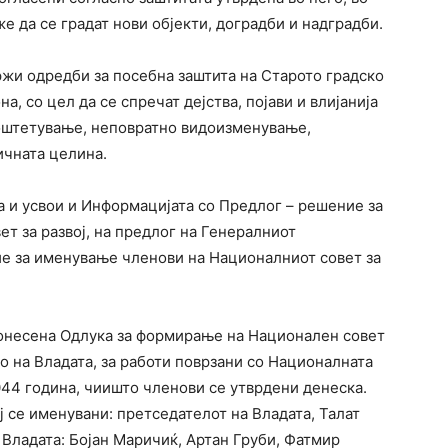
е да се градат нови објекти, доградби и надградби.
жи одредби за посебна заштита на Старото градско
на, со цел да се спречат дејства, појави и влијанија
 оштетување, неповратно видоизменување,
чната целина.
а и усвои и Информацијата со Предлог – решение за
т за развој, на предлог на Генералниот
ие за именување членови на Националниот совет за
донесeна Одлука за формирање на Национален совет
ло на Владата, за работи поврзани со Националната
2044 година, чиишто членови се утврдени денеска.
ј се именувани: претседателот на Владата, Талат
Владата: Бојан Маричиќ, Артан Груби, Фатмир