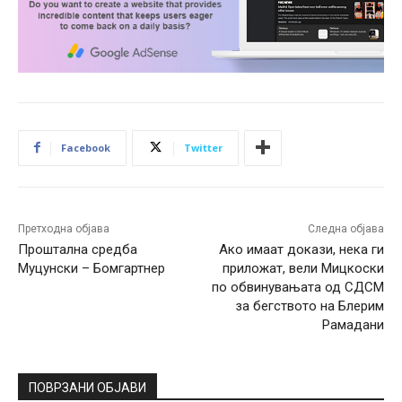
Facebook
Twitter
Претходна објава
Следна објава
Проштална средба
Ако имаат докази, нека ги
Муцунски – Бомгартнер
приложат, вели Мицкоски
по обвинувањата од СДСМ
за бегството на Блерим
Рамадани
ПОВРЗАНИ ОБЈАВИ