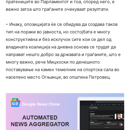
пратениците во Парламентот и тоа, според него, е
важно затоа што граѓаните очекуваат резултати.
– Инаку, опозицијата ќе се обидува да создава таков
тип на пораки во јавноста, но состојбата е многу
конструктивна и без исклучок сите кои се дел од
владината коалиција на дневна основа се трудат да
направат нешто добро за државата и граѓаните, што е
многу важно, рече Мицкоски по денешното
поставување на камен темелник на спортска сала во
населено место Огњанци, во општина Петровец.