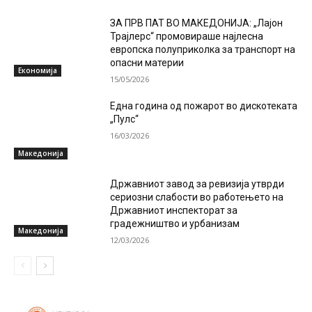
ЗА ПРВ ПАТ ВО МАКЕДОНИЈА: „Лајон
Трајлерс“ промовираше најлесна
европска полуприколка за транспорт на
опасни материи
Економија
15/05/2026
Една година од пожарот во дискотеката
„Пулс“
16/03/2026
Македонија
Државниот завод за ревизија утврди
сериозни слабости во работењето на
Државниот инспекторат за
градежништво и урбанизам
Македонија
12/03/2026