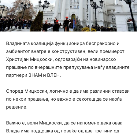
Владината коалиција функционира беспрекорно и
амбиентот внатре е конструктивен, вели премиерот
Христијан Мицкоски, одговарајќи на новинарско
прашање по вчерашните препукувања меѓу владините
партнери ЗНАМ и ВЛЕН.
Според Мицкоски, логично е да има различни ставови
по некои прашања, но важно е секогаш да се наоѓа
решение.
Важно е, вели Мицкоски, да се напомене дека оваа
Влада има поддршка од повеќе од две третини од