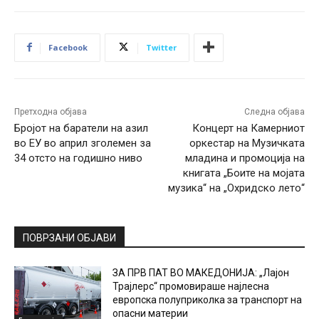
Facebook
Twitter
Претходна објава
Следна објава
Бројот на баратели на азил
Концерт на Камерниот
во ЕУ во април зголемен за
оркестар на Музичката
34 отсто на годишно ниво
младина и промоција на
книгата „Боите на мојата
музика“ на „Охридско лето“
ПОВРЗАНИ ОБЈАВИ
ЗА ПРВ ПАТ ВО МАКЕДОНИЈА: „Лајон
Трајлерс“ промовираше најлесна
европска полуприколка за транспорт на
опасни материи