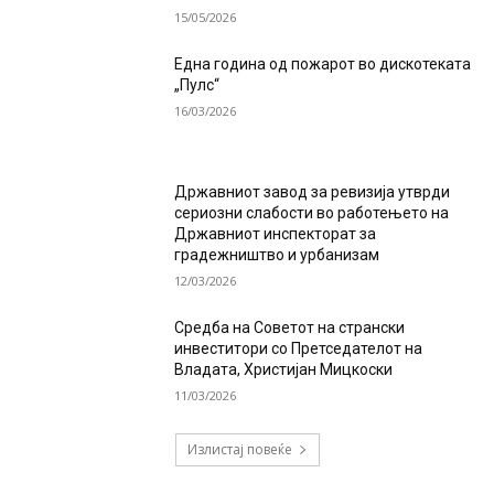
15/05/2026
Една година од пожарот во дискотеката
„Пулс“
16/03/2026
Државниот завод за ревизија утврди
сериозни слабости во работењето на
Државниот инспекторат за
градежништво и урбанизам
12/03/2026
Средба на Советот на странски
инвеститори со Претседателот на
Владата, Христијан Мицкоски
11/03/2026
Излистај повеќе