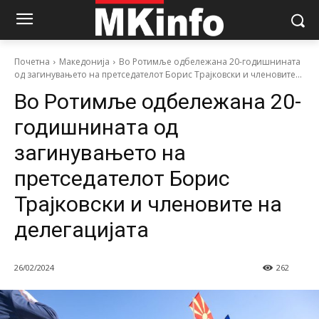
Почетна
Македонија
Во Ротимље одбележана 20-годишнината
од загинувањето на претседателот Борис Трајковски и членовите...
Во Ротимље одбележана 20-
годишнината од
загинувањето на
претседателот Борис
Трајковски и членовите на
делегацијата
26/02/2024
262