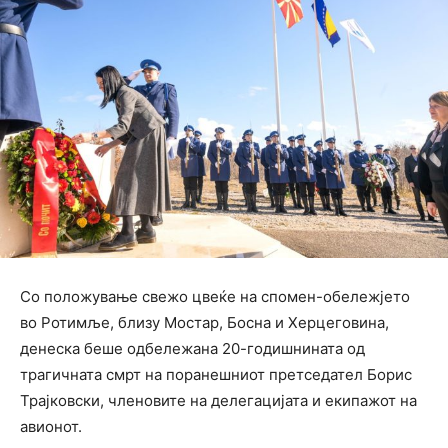
Со положување свежо цвеќе на спомен-обележјето
во Ротимље, близу Мостар, Босна и Херцеговина,
денеска беше одбележана 20-годишнината од
трагичната смрт на поранешниот претседател Борис
Трајковски, членовите на делегацијата и екипажот на
авионот.