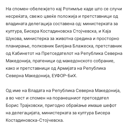
На спомен-обележјето кај Ротимље каде што се случи
несреќата, свежо цвеќе положија и претставници од
владината делегација составена од: министерката за
култура, Бисера Костадиновска Стојчевска, и Каја
Шукова, министерка за животна средина и просторно
планирање, полковник Билјана Блажеска, претставник
од Кабинетот на Претседателот на Република Северна
Македонија, пратеници од македонското собрание,
како и претставници од Армијата на Република
Северна Македонија, ЕУФОР-БиХ.
Од име на Владата на Република Северна Македонија,
а во чест и спомен на поранешниот претседател
Борис Трајковски, пригодно обраќање имаше шефот
на делегацијата, министерката за култура Бисера
Костадиновска-Стојчевска.