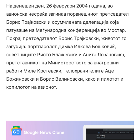
На денешен ден, 26 февруари 2004 година, во
авионска несреќа загинаа поранешниот претседател
Борис Трајковски и осумчлената делегација која
патуваше на Меѓународна конференција во Мостар.
Покрај претседателот Борис Трајковски, животот го
загубија: портпаролот Димка Илкова Бошковиќ,
советниците Ристо Блажевски и Анита Лозановска,
претставникот на Министерството за внатрешни
работи Миле Крстевски, телохранителите Аце
Божиновски и Борис Велиновски, како и пилотот и
копилотот на авионот.