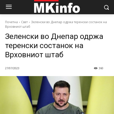
Почетна
Свет
Зеленски во Днепар одржа теренски состанок на
Врховниот штаб
Зеленски во Днепар одржа
теренски состанок на
Врховниот штаб
27/07/2023
360