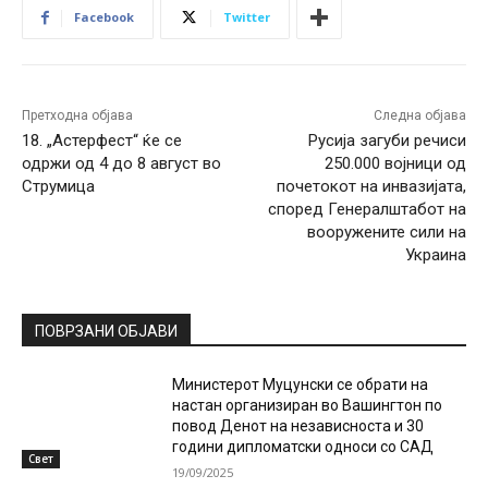
Facebook
Twitter
Претходна објава
Следна објава
18. „Астерфест“ ќе се
Русија загуби речиси
одржи од 4 до 8 август во
250.000 војници од
Струмица
почетокот на инвазијата,
според Генералштабот на
вооружените сили на
Украина
ПОВРЗАНИ ОБЈАВИ
Министерот Муцунски се обрати на
настан организиран во Вашингтон по
повод Денот на независноста и 30
години дипломатски односи со САД
Свет
19/09/2025