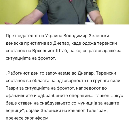
Претседателот на Украина Володимир Зеленски
денеска пристигна во Днепар, каде одржа теренски
состанок на Врховниот Штаб, на кој се разговараше за
ситуацијата на фронтот.
„Работниот ден го започнавме во Днепар. Теренски
состанок во областа на одговорноста на групата сили
Таври за ситуацијата на фронтот, напредокот во
офанзивните и одбранбените операции… Главен фокус
беше ставен на снабдувањето со муниција за нашите
војници“, објави Зеленски на каналот Телеграм,
пренесе Укринформ.