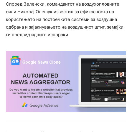
Според Зеленски, командантот на воздухопловните
сили Николај Олешук известил за ефикасноста на
користењето на постоечките системи за воздушна
одбрана и зајакнувањето на воздушниот штит, земајќи
ги предвид идните испораки