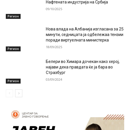
Нафтената индустрија на Србија
09/10/2025
Регион
Нова влада на Албанија изгласана за 25
минути, седницата ја одбележаа тензии
поради виртуелната министерка
18/09/2025
Регион
Белери во Химара дочекан како херој,
најави дека правдата ќе ја бара во
Стразбург
03/09/2024
Регион