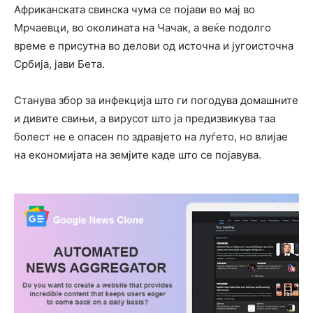
Африканската свинска чума се појави во мај во
Мрчаевци, во околината на Чачак, а веќе подолго
време е присутна во делови од источна и југоисточна
Србија, јави Бета.
Станува збор за инфекција што ги погодува домашните
и дивите свињи, а вирусот што ја предизвикува таа
болест не е опасен по здравјето на луѓето, но влијае
на економијата на земјите каде што се појавува.