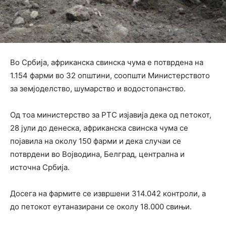
Во Србија, африканска свинска чума е потврдена на
1.154 фарми во 32 општини, соопшти Министерството
за земјоделство, шумарство и водостопанство.
Од тоа министерство за РТС изјавија дека од петокот,
28 јули до денеска, африканска свинска чума се
појавила на околу 150 фарми и дека случаи се
потврдени во Војводина, Белград, централна и
источна Србија.
Досега на фармите се извршени 314.042 контроли, а
до петокот еутаназирани се околу 18.000 свињи.