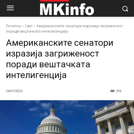
Почетна
Свет
Американските сенатори изразија загриженост
поради вештачката интелигенција
Американските сенатори
изразија загриженост
поради вештачката
интелигенција
26/07/2023
296