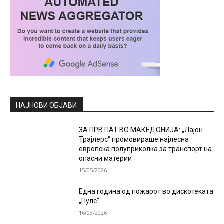
НАЈНОВИ ОБЈАВИ
ЗА ПРВ ПАТ ВО МАКЕДОНИЈА: „Лајон
Трајлерс“ промовираше најлесна
европска полуприколка за транспорт на
опасни материи
15/05/2026
Една година од пожарот во дискотеката
„Пулс“
16/03/2026