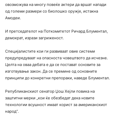
овозможува на многу повеќе актери да вршат напади
од големи размери со биолошко оружје, истакна
Амодеи.
И претседателот на Поткомитетот Ричард Блументал,
демократ, изрази загриженост.
Специјалистите кои ги развиваат овие системи
предупредуваат на опасноста човештвото да исчезне.
Целта на оваа дебата е да се постават основите за
изготвување закон. Да се ​​премине од основните
принципи до конкретни препораки, наведе Блументал.
Републиканскиот сенатор Џош Хејли повика на
заштитни мерки „кои ќе обезбедат дека новите
технологии всушност имаат корист за американскиот
народ“.