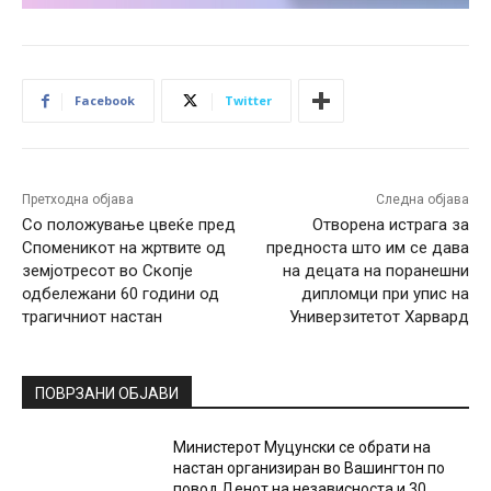
Facebook
Twitter
Претходна објава
Следна објава
Со положување цвеќе пред
Отворена истрага за
Споменикот на жртвите од
предноста што им се дава
земјотресот во Скопје
на децата на поранешни
одбележани 60 години од
дипломци при упис на
трагичниот настан
Универзитетот Харвард
ПОВРЗАНИ ОБЈАВИ
Министерот Муцунски се обрати на
настан организиран во Вашингтон по
повод Денот на независноста и 30