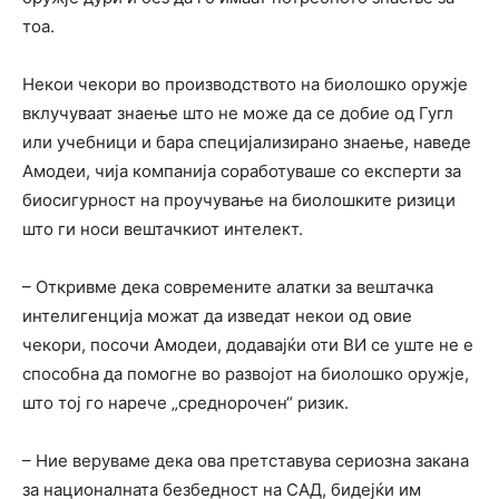
тоа.
Некои чекори во производството на биолошко оружје
вклучуваат знаење што не може да се добие од Гугл
или учебници и бара специјализирано знаење, наведе
Амодеи, чија компанија соработуваше со експерти за
биосигурност на проучување на биолошките ризици
што ги носи вештачкиот интелект.
– Откривме дека современите алатки за вештачка
интелигенција можат да изведат некои од овие
чекори, посочи Амодеи, додавајќи оти ВИ се уште не е
способна да помогне во развојот на биолошко оружје,
што тој го нарече „среднорочен“ ризик.
– Ние веруваме дека ова претставува сериозна закана
за националната безбедност на САД, бидејќи им