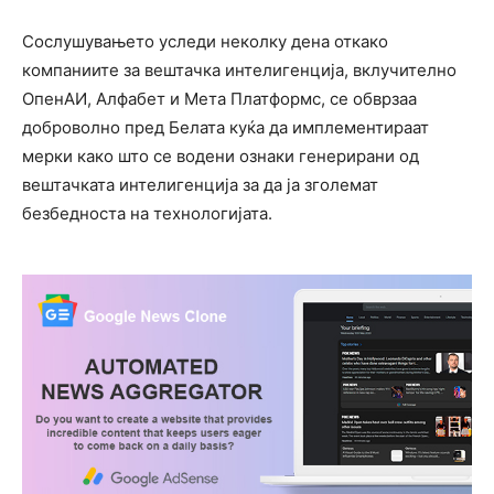
Сослушувањето уследи неколку дена откако
компаниите за вештачка интелигенција, вклучително
ОпенАИ, Алфабет и Мета Платформс, се обврзаа
доброволно пред Белата куќа да имплементираат
мерки како што се водени ознаки генерирани од
вештачката интелигенција за да ја зголемат
безбедноста на технологијата.