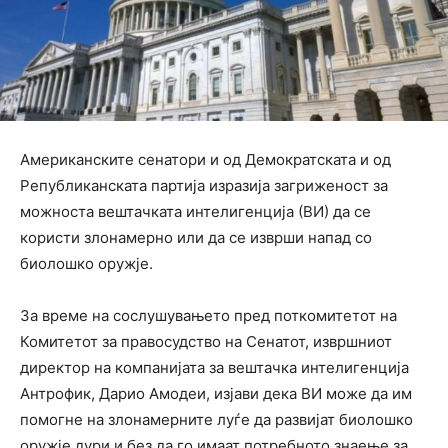
Американските сенатори и од Демократската и од
Републиканската партија изразија загриженост за
можноста вештачката интелигенција (ВИ) да се
користи злонамерно или да се изврши напад со
биолошко оружје.
За време на сослушувањето пред поткомитетот на
Комитетот за правосудство на Сенатот, извршниот
директор на компанијата за вештачка интелигенција
Антрофик, Дарио Амодеи, изјави дека ВИ може да им
помогне на злонамерните луѓе да развијат биолошко
оружје дури и без да го имаат потребното знаење за