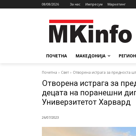
08/08/2026
За нас
Импресум
Маркетинг
ПОЧЕТНА
МАКЕДОНИЈА
РЕГИОН
Почетна
Свет
Отворена истрага за предноста шт
Отворена истрага за пре
децата на поранешни ди
Универзитетот Харвард
26/07/2023