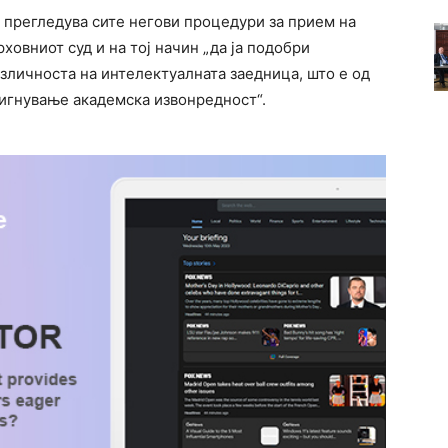
 прегледува сите негови процедури за прием на
рховниот суд и на тој начин „да ја подобри
зличноста на интелектуалната заедница, што е од
тигнување академска извонредност“.