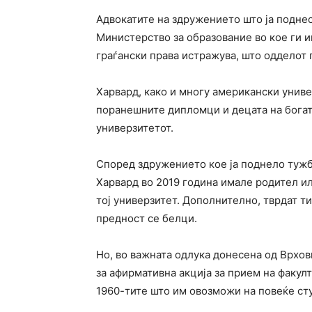
Адвокатите на здружението што ја подне
Министерство за образование во кое ги и
граѓански права истражува, што одделот г
Харвард, како и многу американски униве
поранешните дипломци и децата на богат
универзитетот.
Според здружението кое ја поднело тужб
Харвард во 2019 година имале родител ил
тој универзитет. Дополнително, тврдат ти
предност се белци.
Но, во важната одлука донесена од Врховн
за афирмативна акција за прием на факулт
1960-тите што им овозможи на повеќе сту