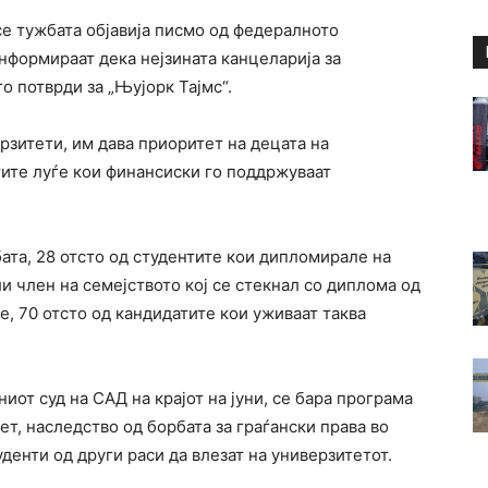
се тужбата објавија писмо од федералното
нформираат дека нејзината канцеларија за
о потврди за „Њујорк Тајмс“.
рзитети, им дава приоритет на децата на
ите луѓе кои финансиски го поддржуваат
ата, 28 отсто од студентите кои дипломирале на
и член на семејството кој се стекнал со диплома од
е, 70 отсто од кандидатите кои уживаат таква
иот суд на САД на крајот на јуни, се бара програма
ет, наследство од борбата за граѓански права во
денти од други раси да влезат на универзитетот.