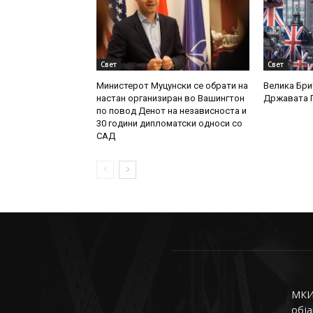
Свет
Свет
Министерот Муцунски се обрати на
Велика Брит
настан организиран во Вашингтон
Државата П
по повод Денот на независноста и
30 години дипломатски односи со
САД
МКИн
обја