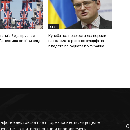
Свет
анија ќе ја признае
Кулеба поднесе оставка поради
алестина овој викенд
најголемата реконструкција на
владата по војната во Украина
фо е електонска платформа за вести, чија цел е
С
вување точни, релевантни и правовремени