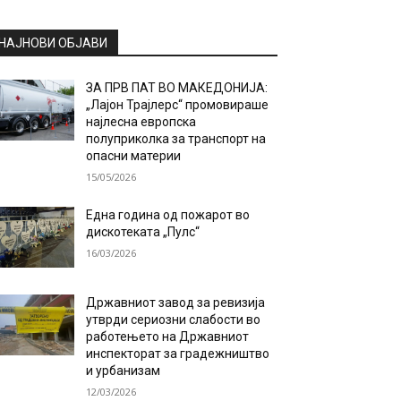
НАЈНОВИ ОБЈАВИ
ЗА ПРВ ПАТ ВО МАКЕДОНИЈА:
„Лајон Трајлерс“ промовираше
најлесна европска
полуприколка за транспорт на
опасни материи
15/05/2026
Една година од пожарот во
дискотеката „Пулс“
16/03/2026
Државниот завод за ревизија
утврди сериозни слабости во
работењето на Државниот
инспекторат за градежништво
и урбанизам
12/03/2026