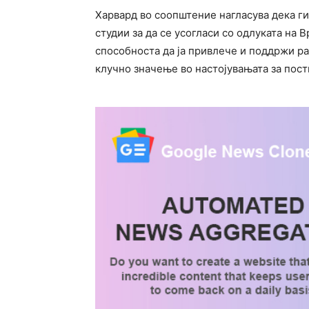
Харвард во соопштение нагласува дека ги
студии за да се усогласи со одлуката на В
способноста да ја привлече и поддржи ра
клучно значење во настојувањата за пос