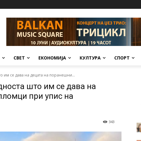
СВЕТ
ЕКОНОМИЈА
КУЛТУРА
СПОРТ
о им се дава на децата на поранешни...
дноста што им се дава на
пломци при упис на
343