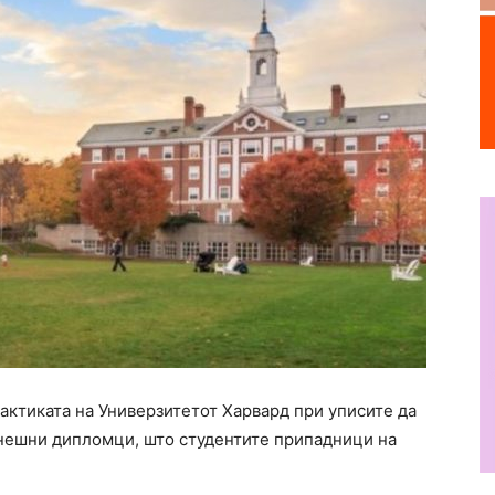
актиката на Универзитетот Харвард при уписите да
анешни дипломци, што студентите припадници на