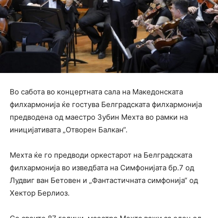
Во сабота во концертната сала на Македонската
филхармонија ќе гостува Белградската филхармонија
предводена од маестро Зубин Мехта во рамки на
иницијативата „Отворен Балкан“.
Мехта ќе го предводи оркестарот на Белградската
филхармонија во изведбата на Симфонијата бр.7 од
Лудвиг ван Бетовен и „Фантастичната симфонија“ од
Хектор Берлиоз.