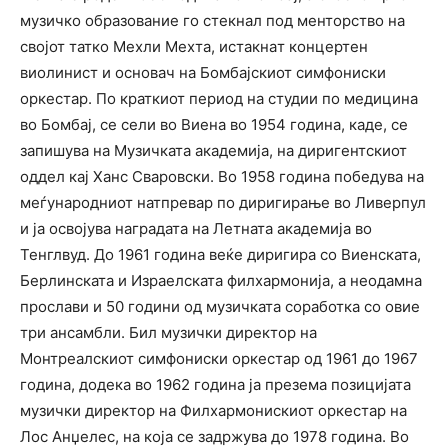
музичко образование го стекнал под менторство на
својот татко Мехли Мехтa, истакнaт концертен
виолинист и основач на Бомбајскиот симфониски
оркестар. По краткиот период на студии по медицина
во Бомбај, се сели во Виена во 1954 година, каде, се
запишува на Музичката академија, на диригентскиот
оддел кај Ханс Сваровски. Во 1958 година победува на
меѓународниот натпревар по диригирање во Ливерпул
и ја освојува наградата на Летната академија во
Тенглвуд. До 1961 година веќе диригира со Виенската,
Берлинската и Израелската филхармонија, а неодамна
прослави и 50 години од музичката соработка со овие
три ансамбли. Бил музички директор на
Монтреалскиот симфониски оркестар од 1961 до 1967
година, додека во 1962 година ја презема позицијата
музички директор на Филхармонискиот оркестар на
Лос Анџелес, на која се задржува до 1978 година. Во