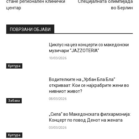
стане регионален клинички
Специјалната олимпијада
центар
во Берлин
ПОВРЗАНИ ОБЈАВИ
Циклус на џез концерти со македонски
музичари “JAZZOTERIA“
10/03/2026
Култура
Водителките на „Урбан Бла Бла“
откриваат: Кои се најхрабрите жени во
нивниот живот?
08/03/2026
Забава
„Сила“ во Македонската филхармонија:
Концерт по повод Денот на жената
03/03/2026
Култура