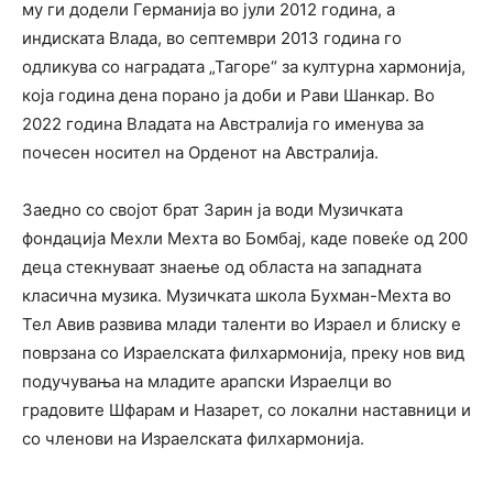
му ги додели Германија во јули 2012 година, а
индиската Влада, во септември 2013 година го
одликува со наградата „Тагоре“ за културна хармонија,
која година дена порано ја доби и Рави Шанкар. Во
2022 година Владата на Австралија го именува за
почесен носител на Орденот на Австралија.
Заедно со својот брат Зарин ја води Музичката
фондација Мехли Мехта во Бомбај, каде повеќе од 200
децa стекнуваат знаење од областа на западната
класична музика. Музичката школа Бухман-Мехта во
Тел Авив развива млади таленти во Израел и блиску е
поврзана со Израелската филхармонија, преку нов вид
подучувања на младите арапски Израелци во
градовите Шфарам и Назарет, со локални наставници и
со членови на Израелската филхармонија.