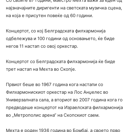
Со своите 87 години, маестро Мехта важи за еден од
најзначајните диригенти на светската музичка сцена,
на која е присутен повеќе од 60 години.
Концертот, со кој Белградската филхармонија
одбележува и 100 години од основањето, ќе биде
негов 11 настап со овој оркестар.
Концертот со Белградската филхармонија ќе биде
трет настап на Мехта во Скопје.
Првиот беше во 1967 година кога настапи со
Филхармонискиот оркестар на Лос Анџелес во
Универзалната сала, а вториот во 2007 година кога го
предводеше концертот на Израелската филхармонија
во „Метрополис арена“ на Скопскиот саем.
Мехта е роден 1936 година во Бомбај, а своето прво