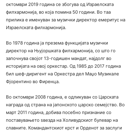
октомври 2019 година се збогува од Израелската
филхармонија, во која помина 50 години. Во таа
прилика е именуван за музички директор емеритус на
Израелската филхармонија.
Во 1978 година ја презема функцијата музички
директор на Њујоршката филхармонија, со што го
започнува својот 13-годишен мандат, најдолг во
историјата на овој оркестар. Од 1985 до 2017 година
бил шеф-диригент на Оркестра дел Маџо Музикале
Фјорентино во Фиренца.
Во октомври 2008 година, е одликуван со Царската
награда од страна на јапонското царско семејство. Во
март 2011 година, добива посебно признание со
поставувањето ѕвезда на Холивудскиот булевар на
славните. Командантскиот крст и Орденот за заслуги