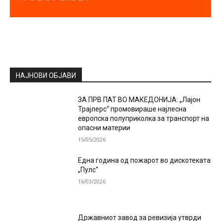
НАЈНОВИ ОБЈАВИ
ЗА ПРВ ПАТ ВО МАКЕДОНИЈА: „Лајон
Трајлерс“ промовираше најлесна
европска полуприколка за транспорт на
опасни материи
15/05/2026
Една година од пожарот во дискотеката
„Пулс“
16/03/2026
Државниот завод за ревизија утврди