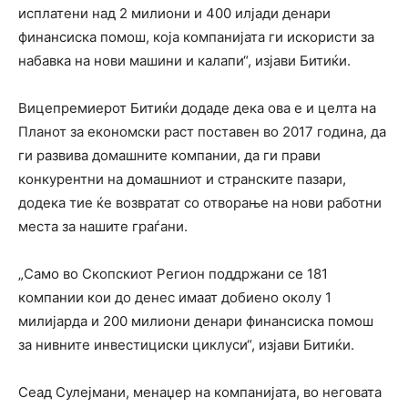
исплатени над 2 милиони и 400 илјади денари
финансиска помош, која компанијата ги искористи за
набавка на нови машини и калапи“, изјави Битиќи.
Вицепремиерот Битиќи додаде дека ова е и целта на
Планот за економски раст поставен во 2017 година, да
ги развива домашните компании, да ги прави
конкурентни на домашниот и странските пазари,
додека тие ќе возвратат со отворање на нови работни
места за нашите граѓани.
„Само во Скопскиот Регион поддржани се 181
компании кои до денес имаат добиено околу 1
милијарда и 200 милиони денари финансиска помош
за нивните инвестициски циклуси“, изјави Битиќи.
Сеад Сулејмани, менаџер на компанијата, во неговата