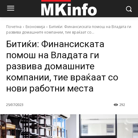
Почетна
Економија
Битиќи: Финансиската помош на Владата ги
развива домашните компании, тие враќаат со...
Битиќи: Финансиската
помош на Владата ги
развива домашните
компании, тие враќаат со
нови работни места
25/07/2023
292