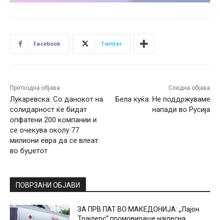
Facebook
Twitter
Претходна објава
Следна објава
Лукаревска: Со данокот на
Бела куќа: Не поддржуваме
солидарност ќе бидат
напади во Русија
опфатени 200 компании и
се очекува околу 77
милиони евра да се влеат
во буџетот
ПОВРЗАНИ ОБЈАВИ
ЗА ПРВ ПАТ ВО МАКЕДОНИЈА: „Лајон
Трајлерс“ промовираше најлесна