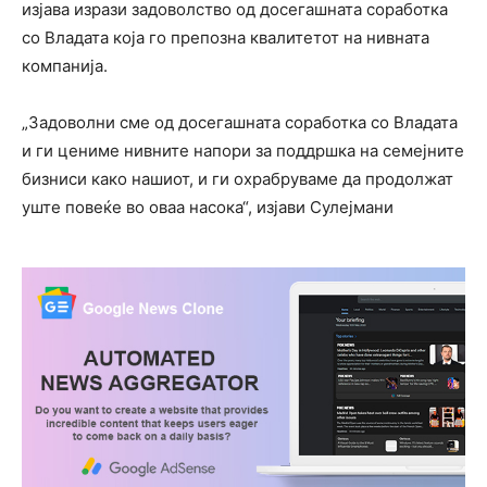
изјава изрази задоволство од досегашната соработка
со Владата која го препозна квалитетот на нивната
компанија.
„Задоволни сме од досегашната соработка со Владата
и ги цениме нивните напори за поддршка на семејните
бизниси како нашиот, и ги охрабруваме да продолжат
уште повеќе во оваа насока“, изјави Сулејмани