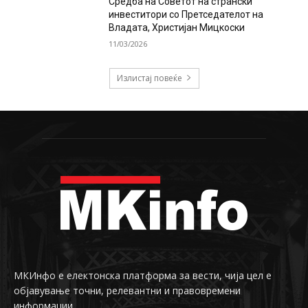
Средба на Советот на странски
инвеститори со Претседателот на
Владата, Христијан Мицкоски
11/03/2026
Излистај повеќе
МКИнфо е електонска платформа за вести, чија цел е
објавување точни, релевантни и правовремени
информации.