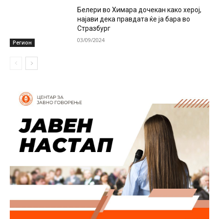
Белери во Химара дочекан како херој,
најави дека правдата ќе ја бара во
Стразбург
03/09/2024
Регион