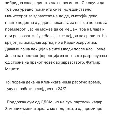
хибридна сала, единствена во регионот. Се случи да
тоа беа уредно поканети сите, но единствено
министерот за здравство не дојде, сметајќи дека
нешто подоцна е дадена поканата за него, а порано за
премиерот. Јас не можев да се мешам, тоа е Влада и
они решаваат меѓусебе, а јас се најдов на средина. На
крајот јас испаднав жртва, но и Кардиохирургија.
Даваме лоша лекција на сите млади после нас – рече
Јовев на прес-конференција за неговото разрешување
од страна на првиот човек во здравството, Фатмир
Меџити.
Тој порача дека на Клиниката нема работно време,
туку се работи секојдневно 24/7.
-Поддржан сум од СДСМ, но не сум партиски кадар.
Заменик-министерката ме поддржа, а од премиерот