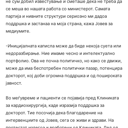
не сум добил известување и сметаше дека не треба да
се меша во нашата работа со министерот. Самата
партија и нивните структури сериозно ми дадоа
поддршка и застанаа на моја страна, кажа Јовев за
медиумите.
-Иницијалната каписла може да биде некоја суета или
недоразбирање. Ние имаме чесно и интелектуално
портфолио. Ова не почна политичко, но како се движи,
може да има беспотребен политички пазар, потенцира
докторот, кој доби огромна поддршка и од пошироката
јавност.
Во меѓувреме и пациенти се појавија пред Клиниката
за кардиохирургија, каде изразија поддршка за
докторот. Тие посочија дека благодарение на
интервенциите од Јовев, сега се живи и здрави. На
протестот излегоа и вработени од Клиниката. Дел од