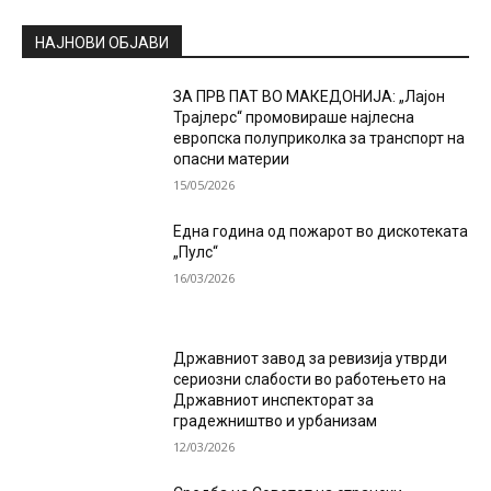
НАЈНОВИ ОБЈАВИ
ЗА ПРВ ПАТ ВО МАКЕДОНИЈА: „Лајон
Трајлерс“ промовираше најлесна
европска полуприколка за транспорт на
опасни материи
15/05/2026
Една година од пожарот во дискотеката
„Пулс“
16/03/2026
Државниот завод за ревизија утврди
сериозни слабости во работењето на
Државниот инспекторат за
градежништво и урбанизам
12/03/2026