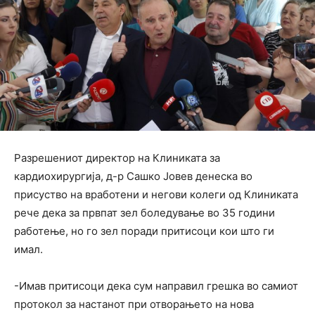
Разрешениот директор на Клиниката за
кардиохирургија, д-р Сашко Јовев денеска во
присуство на вработени и негови колеги од Клиниката
рече дека за првпат зел боледување во 35 години
работење, но го зел поради притисоци кои што ги
имал.
-Имав притисоци дека сум направил грешка во самиот
протокол за настанот при отворањето на нова