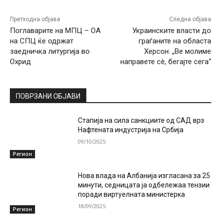
Претходна објава
Следна објава
Поглаварите на МПЦ – ОА
Украинските власти до
на СПЦ ќе одржат
граѓаните на областа
заедничка литургија во
Херсон: „Ве молиме
Охрид
направете сè, бегајте сега“
ПОВРЗАНИ ОБЈАВИ
Стапија на сила санкциите од САД врз
Нафтената индустрија на Србија
09/10/2025
Регион
Нова влада на Албанија изгласана за 25
минути, седницата ја одбележаа тензии
поради виртуелната министерка
18/09/2025
Регион