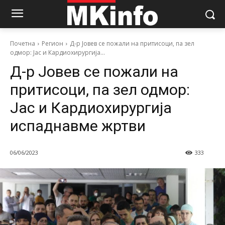
Почетна
Регион
Д-р Јовев се пожали на притисоци, па зел
одмор: Јас и Кардиохирургија...
Д-р Јовев се пожали на
притисоци, па зел одмор:
Јас и Кардиохирургија
испаднавме жртви
06/06/2023
333