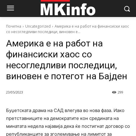
Почетна
Uncategorized
Америка е на работ на финансиски хаос
со несогледливи последици, виновен е...
Америка е на работ на
финансиски хаос со
несогледливи последици,
виновен е потегот на Бајден
23/05/2023
299
Буџетската драма на САД влегува во нова фаза. Иако
претставниците на демократите кон средината на
минатата недела најавија дека ќе постигнат договор со
републиканците за зголемување на лимитот за