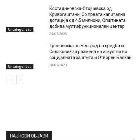
Костадиновска-Стојчевска од
Кривогаштани: Со првата капитална
дотација од 4,5 милиони, Општината
добива мултифункционален центар
Uncategorized
24/07/2023
Тренчевска во Белград на средба со
Селаковиќ за размена на искуства во
социјалната заштита и Отворен Балкан
20/07/2023
Uncategorized
НАЈНОВИ ОБЈАВИ