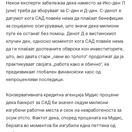
Некои експерти забележаа дека наместо за Икс-ден (1
јуни) треба да зборуваат за С-ден и Д-ден. С-денот е
датумот кога САД повеќе нема да плаќаат бенефиции
за социјално осигурување, што значи дека милиони
луѓе ќе останат без помош. Денот Д е вистинскиот
клучен ден, односно моментот кога САД повеќе нема
да ги плаќаат доспеаните обврски кон инвеститорите,
што, ако двата стари „овни во трлото“ продолжат да ја
практикуваат својата „работа како и обично“, ќе
предизвикаат глобален финансиски хаос од
непроценливи последици.
Конзервативната кредитна агенција Мудис процени
дека банкрот за САД би значел седум милиони
изгубени работни места и скок на невработеноста за
осум отсто. Фактот дека, според процената на Мудис,
берзата во моментов би изгубила една петтина од