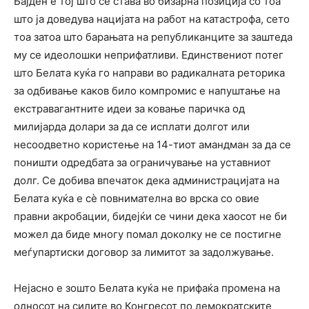
Бајден е тој што се става во бизарна позиција со тоа
што ја доведува нацијата на работ на катастрофа, сето
тоа затоа што барањата на републиканците за заштеда
му се идеолошки неприфатливи. Единствениот потег
што Белата куќа го направи во радикалната реторика
за одбивање каков било компромис е напуштање на
екстравагантните идеи за ковање паричка од
милијарда долари за да се исплати долгот или
несоодветно користење на 14-тиот амандман за да се
поништи одредбата за ограничување на уставниот
долг. Се добива впечаток дека администрацијата на
Белата куќа е сè повнимателна во врска со овие
правни акробации, бидејќи се чини дека хаосот не би
можел да биде многу помал доколку не се постигне
меѓупартиски договор за лимитот за задолжување.
Нејасно е зошто Белата куќа не прифаќа промена на
односот на силите во Конгресот по демократските