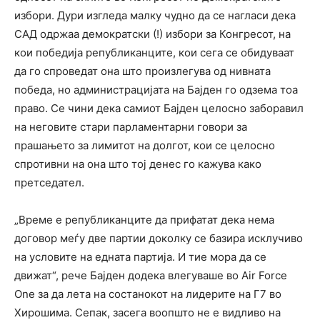
избори. Дури изгледа малку чудно да се нагласи дека
САД одржаа демократски (!) избори за Конгресот, на
кои победија републиканците, кои сега се обидуваат
да го спроведат она што произлегува од нивната
победа, но администрацијата на Бајден го одзема тоа
право. Се чини дека самиот Бајден целосно заборавил
на неговите стари парламентарни говори за
прашањето за лимитот на долгот, кои се целосно
спротивни на она што тој денес го кажува како
претседател.
„Време е републиканците да прифатат дека нема
договор меѓу две партии доколку се базира исклучиво
на условите на едната партија. И тие мора да се
движат“, рече Бајден додека влегуваше во Air Force
One за да лета на состанокот на лидерите на Г7 во
Хирошима. Сепак, засега воопшто не е видливо на