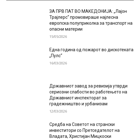
ЗА ПРВ ПАТ ВО МАКЕДОНИЈА: „Лајон
Трајлерс“ промовираше најлесна
европска полуприколка за транспорт на
опасни материи
15/05/2026
Една година од пожарот во дискотеката
„Пулс“
16/03/2026
Државниот завод за ревизија утврди
сериозни слабости во работењето на
Државниот инспекторат за
градежништво и урбанизам
12/03/2026
Средба на Советот на странски
инвеститори со Претседателот на
Владата, Христијан Мицкоски