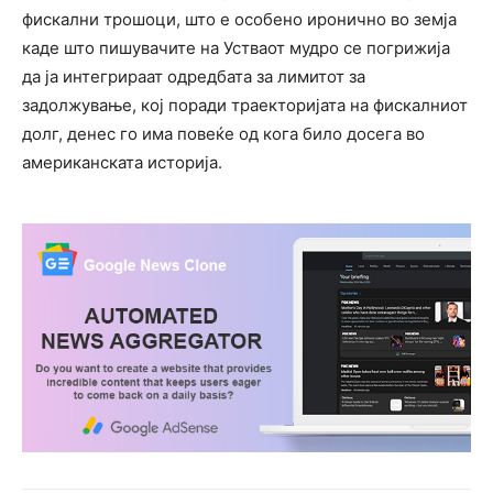
фискални трошоци, што е особено иронично во земја
каде што пишувачите на Устваот мудро се погрижија
да ја интегрираат одредбата за лимитот за
задолжување, кој поради траекторијата на фискалниот
долг, денес го има повеќе од кога било досега во
американската историја.