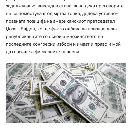
задолжување, викендов стана јасно дека преговорите
не се поместуваат од мртва точка, додека уставно-
правната позиција на американскиот претседател
Џозеф Бајден, кој де факто одбива да признае дека
републиканците го освоија мнозинството на
последните конгресни избори и имаат и право и моќ
да гласаат за фискалните планови.