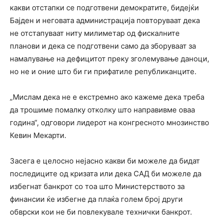
какви отстапки се подготвени демократите, бидејќи
Бајден и неговата администрација повторуваат дека
не отстапуваат ниту милиметар од фискалните
планови и дека се подготвени само да зборуваат за
намалување на дефицитот преку зголемување даноци,
но не и оние што би ги прифатиле републиканците.
„Мислам дека не е екстремно ако кажеме дека треба
да трошиме помалку отколку што направивме оваа
година“, одговори лидерот на конгресното мнозинство
Кевин Мекарти.
Засега е целосно нејасно какви би можеле да бидат
последиците од кризата или дека САД би можеле да
избегнат банкрот со тоа што Министерството за
финансии ќе избегне да плаќа голем број други
обврски кои не би повлекувале технички банкрот.