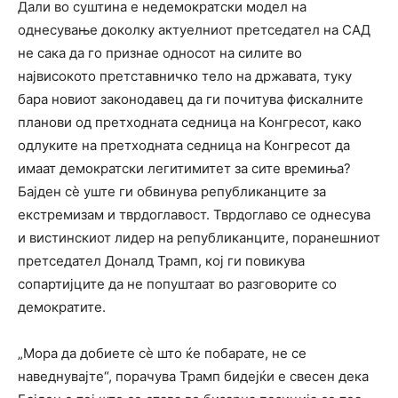
Дали во суштина е недемократски модел на
однесување доколку актуелниот претседател на САД
не сака да го признае односот на силите во
највисокото претставничко тело на државата, туку
бара новиот законодавец да ги почитува фискалните
планови од претходната седница на Конгресот, како
одлуките на претходната седница на Конгресот да
имаат демократски легитимитет за сите времиња?
Бајден сè уште ги обвинува републиканците за
екстремизам и тврдоглавост. Тврдоглаво се однесува
и вистинскиот лидер на републиканците, поранешниот
претседател Доналд Трамп, кој ги повикува
сопартијците да не попуштаат во разговорите со
демократите.
„Мора да добиете сè што ќе побарате, не се
наведнувајте“, порачува Трамп бидејќи е свесен дека