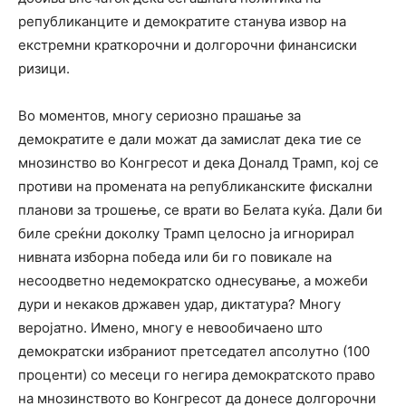
републиканците и демократите станува извор на
екстремни краткорочни и долгорочни финансиски
ризици.
Во моментов, многу сериозно прашање за
демократите е дали можат да замислат дека тие се
мнозинство во Конгресот и дека Доналд Трамп, кој се
противи на промената на републиканските фискални
планови за трошење, се врати во Белата куќа. Дали би
биле среќни доколку Трамп целосно ја игнорирал
нивната изборна победа или би го повикале на
несоодветно недемократско однесување, а можеби
дури и некаков државен удар, диктатура? Многу
веројатно. Имено, многу е невообичаено што
демократски избраниот претседател апсолутно (100
проценти) со месеци го негира демократското право
на мнозинството во Конгресот да донесе долгорочни