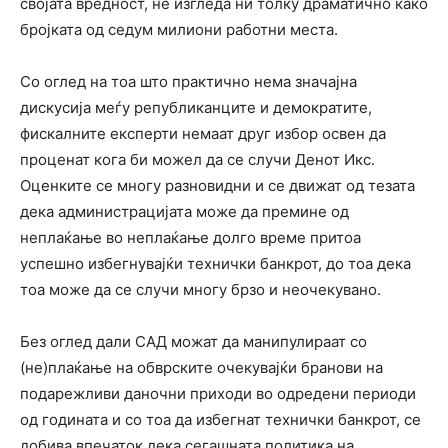
својата вредност, не изгледа ни толку драматично како
бројката од седум милиони работни места.
Со оглед на тоа што практично нема значајна
дискусија меѓу републиканците и демократите,
фискалните експерти немаат друг избор освен да
проценат кога би можел да се случи Денот Икс.
Оценките се многу разновидни и се движат од тезата
дека администрацијата може да премине од
неплаќање во неплаќање долго време притоа
успешно избегнувајќи технички банкрот, до тоа дека
тоа може да се случи многу брзо и неочекувано.
Без оглед дали САД можат да манипулираат со
(не)плаќање на обврските очекувајќи бранови на
подарежливи даночни приходи во одредени периоди
од годината и со тоа да избегнат технички банкрот, се
добива впечаток дека сегашната политика на