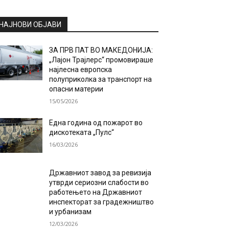
НАЈНОВИ ОБЈАВИ
ЗА ПРВ ПАТ ВО МАКЕДОНИЈА:
„Лајон Трајлерс“ промовираше
најлесна европска
полуприколка за транспорт на
опасни материи
15/05/2026
Една година од пожарот во
дискотеката „Пулс“
16/03/2026
Државниот завод за ревизија
утврди сериозни слабости во
работењето на Државниот
инспекторат за градежништво
и урбанизам
12/03/2026