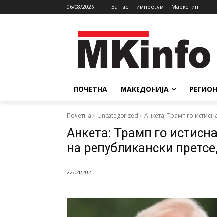
06/08/2026
За нас
Импресум
Маркетинг
ПОЧЕТНА
МАКЕДОНИЈА
РЕГИОН
Почетна
Uncategorized
Анкета: Трамп го истисн
Анкета: Трамп го истисна
на републикански претс
22/04/2023