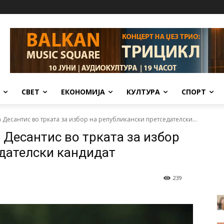
СВЕТ
ЕКОНОМИЈА
КУЛТУРА
СПОРТ
а Десантис во трката за избор на републикански претседателски...
 Десантис во трката за избор
едателски кандидат
239