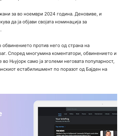
жани за во ноември 2024 година. Деновиве, и
ува да ја објави својата номинација за
.
о обвинението против него од страна на
раг. Според многумина коментатори, обвинението и
во Њујорк само ја зголеми неговата популарност,
анскиот естабилишмент по поразот од Бајден на