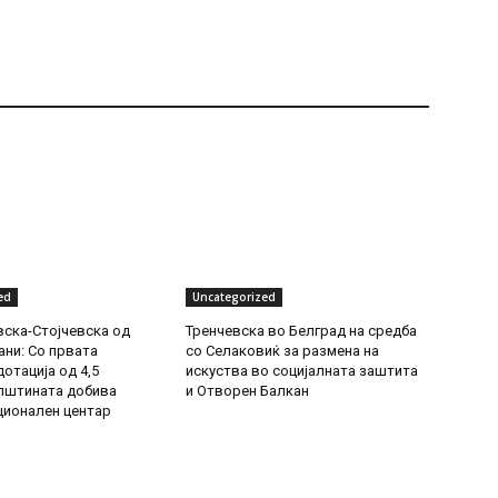
ed
Uncategorized
ска-Стојчевска од
Тренчевска во Белград на средба
ни: Со првата
со Селаковиќ за размена на
отација од 4,5
искуства во социјалната заштита
пштината добива
и Отворен Балкан
ионален центар