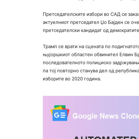
Претседателските избори во САД се зака
актуелниот претседател Џо Бајден се очек
претседателски кандидат од демократите
Трамп се врати на сцената по подигнатот
њујоршкиот областен обвинител Елвин Б
последователното полициско задржување 
па тој повторно станува дел од републик
изборите во 2020 година.