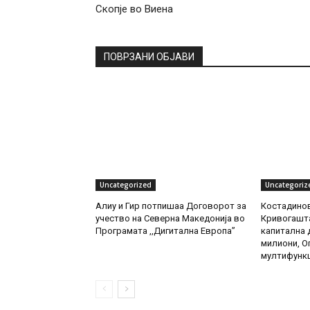
Скопје во Виена
ПОВРЗАНИ ОБЈАВИ
Uncategorized
Uncategoriz
Алиу и Гир потпишаа Договорот за
Костадинов
учество на Северна Македонија во
Кривогашта
Програмата ,,Дигитална Европа”
капитална д
милиони, О
мултифункц