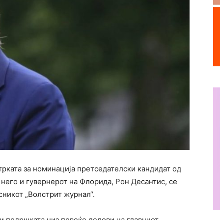
трката за номинација претседателски кандидат од
 него и гувернерот на Флорида, Рон Десантис, се
сникот „Волстрит журнал“.
и подршката низ повеќе делови на главниот