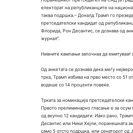
електорат на републиканците на национа
таква подршка.– Доналд Трамп го презеде
претседателски кандидат од републиканци
Флорида, Рон Десантис, се дознава од ан
журнал“.
Нивните кампањи започнаа да емитуваат 
Од анкетата се дознава дека меѓу нејверо
трка, Трамп избива на прво место со 51 о
водеше со 14 проценти повеќе.
Трката за номинација претседателски кан
Првото прелиминарно гласање е за осум 
од вкупно 12 кандидати. Иако рано, Трамп
Десантис или Ники Хејли, поранешната ам
само 5 отсто подршка, или сенаторот од 