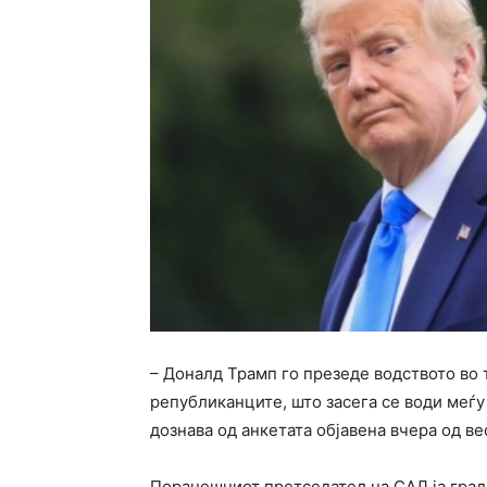
– Доналд Трамп го презеде водството во 
републиканците, што засега се води меѓу
дознава од анкетата објавена вчера од ве
Поранешниот претседател на САД ја град