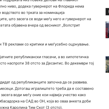
лно ниво, додека гувернерот на Флорида нема
 водството во трката за номинација
те, што засега се води меѓу него и гувернерот на
кетата објавена вчера од весникот „Волстрит
и ТВ реклами со критики и меѓусебно оцрнување.
јатните републикански гласачи, а во хипотетичка
тсто наспроти 38 отсто за Десантис. Во декември тој
дидат од републиканците започна да се развива.
месеци. Дотогаш игралиштето треба да е составено
 засега води меѓу оние кои највија учество како
басадорка на САД во ОН, која во оваа анкета доби
Јужна Каролина Тим Скот (3 отсто).