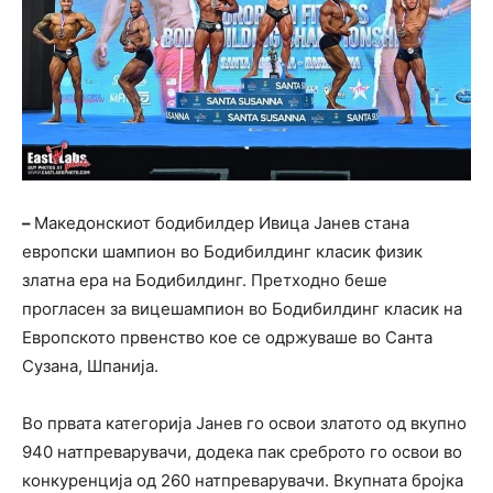
–
Македонскиот бодибилдер Ивица Јанев стана
европски шампион во Бодибилдинг класик физик
златна ера на Бодибилдинг. Претходно беше
прогласен за вицешампион во Бодибилдинг класик на
Европското првенство кое се одржуваше во Санта
Сузана, Шпанија.
Во првата категорија Јанев го освои златото од вкупно
940 натпреварувачи, додека пак среброто го освои во
конкуренција од 260 натпреварувачи. Вкупната бројка