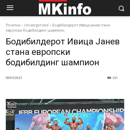
Почетна
Uncategorized
Бодибилдерот Ивица Јанев стана
европски бодибилдинг шампион
Бодибилдерот Ивица Јанев
стана европски
бодибилдинг шампион
08/05/2023
261