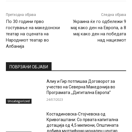
Претходна објава
Следна објава
По 30 години прво
Украина ќе го одбележи 9
гостување на македонски
мај како ден на Европа, а 8
театар на сцената на
мај како ден на победата
Народниот театар во
над нацизмот
Албанијa
ПОВРЗАНИ ОБЈАВИ
Алиу и Гир потпишаа Договорот за
учество на Северна Македонија во
Програмата ,,Дигитална Европа”
24/07/2023
Uncategorized
Костадиновска-Стојчевска од
Кривогаштани: Со првата капитална
дотација од 4,5 милиони, Општината
добива мултифункционален центар