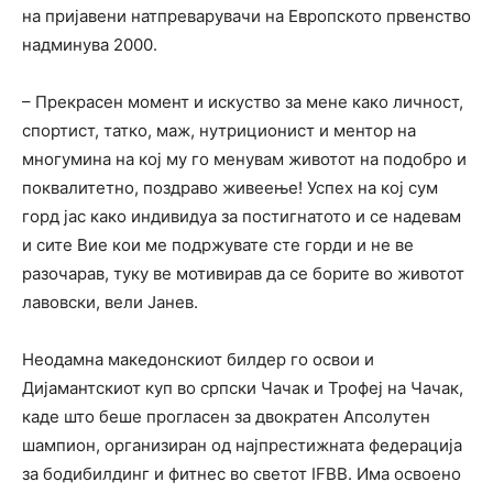
на пријавени натпреварувачи на Европското првенство
надминува 2000.
– Прекрасен момент и искуство за мене како личност,
спортист, татко, маж, нутриционист и ментор на
многумина на кој му го менувам животот на подобро и
поквалитетно, поздраво живеење! Успех на кој сум
горд јас како индивидуа за постигнатото и се надевам
и сите Вие кои ме подржувате сте горди и не ве
разочарав, туку ве мотивирав да се борите во животот
лавовски, вели Јанев.
Неодамна македонскиот билдер го освои и
Дијамантскиот куп во српски Чачак и Трофеј на Чачак,
каде што беше прогласен за двократен Апсолутен
шампион, организиран од најпрестижната федерација
за бодибилдинг и фитнес во светот IFBB. Има освоено