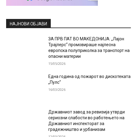
НАЈНОВИ ОБЈАВИ
ЗА ПРВ ПАТ ВО МАКЕДОНИЈА: „Лајон
Трајлерс“ промовираше најлесна
европска полуприколка за транспорт на
опасни материи
15/05/2026
Една година од пожарот во дискотеката
„Пулс“
16/03/2026
Државниот завод за ревизија утврди
сериозни слабости во работењето на
Државниот инспекторат за
градежништво и урбанизам
12/03/2026