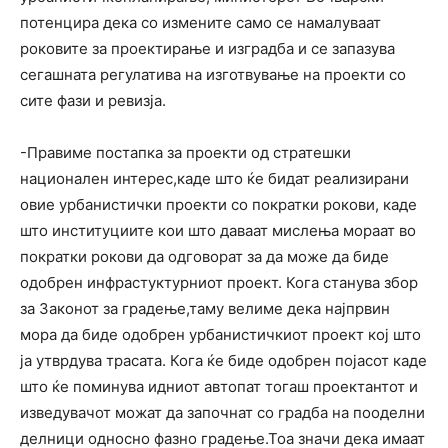
потенцира дека со измените само се намалуваат
роковите за проектирање и изградба и се запазува
сегашната регулатива на изготвување на проекти со
сите фази и ревизја.
-Правиме постапка за проекти од стратешки
национален интерес,каде што ќе бидат реализирани
овие урбанистички проекти со пократки рокови, каде
што институциите кои што даваат мислења мораат во
пократки рокови да одговорат за да може да биде
одобрен инфрастуктурниот проект. Кога станува збор
за Законот за градење,таму велиме дека најпрвин
мора да биде одобрен урбанистичкиот проект кој што
ја утврдува трасата. Кога ќе биде одобрен појасот каде
што ќе поминува идниот автопат тогаш проектантот и
изведувачот можат да започнат со градба на пооделни
делници односно фазно градење.Тоа значи дека имаат