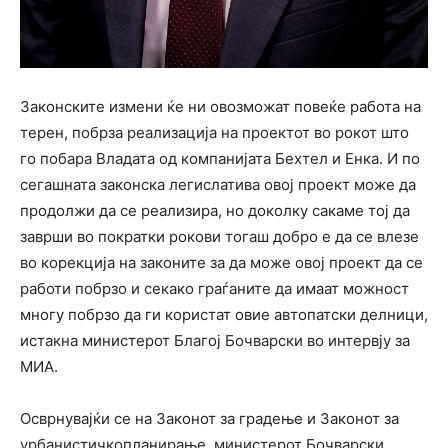
Законските измени ќе ни овозможат повеќе работа на
терен, побрза реализација на проектот во рокот што
го побара Владата од компанијата Бехтел и Енка. И по
сегашната законска легислатива овој проект може да
продолжи да се реализира, но доколку сакаме тој да
заврши во пократки рокови тогаш добро е да се влезе
во корекција на законите за да може овој проект да се
работи побрзо и секако граѓаните да имаат можност
многу побрзо да ги користат овие автопатски делници,
истакна министерот Благој Бочварски во интервју за
МИА.
Осврнувајќи се на Законот за градење и Законот за
урбанистичкопланирање, министерот Бочварски