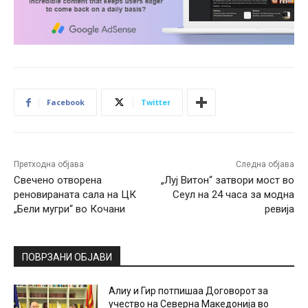
Facebook
Twitter
Претходна објава
Следна објава
Свечено отворена
„Луј Витон“ затвори мост во
реновираната сала на ЦК
Сеул на 24 часа за модна
„Бели мугри“ во Кочани
ревија
ПОВРЗАНИ ОБЈАВИ
Алиу и Гир потпишаа Договорот за
учество на Северна Македонија во