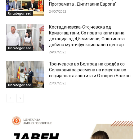
Програмата ,,Дигитална Европа”
24/07/2023
Uncategorized
Костадиновска-Стојчевска од
Кривогаштани: Со првата капитална
дотација од 4,5 милиони, Општината
добива мултифункционален центар
Uncategorized
24/07/2023
Тренчевска во Белград на средба со
Селаковиќ за размена на искуства во
социјалната заштита и Отворен Балкан
20/07/2023
Uncategorized