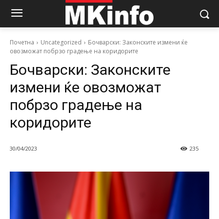
Почетна
Uncategorized
Бочварски: Законските измени ќе
овозможат побрзо градење на коридорите
Бочварски: Законските
измени ќе овозможат
побрзо градење на
коридорите
30/04/2023
235