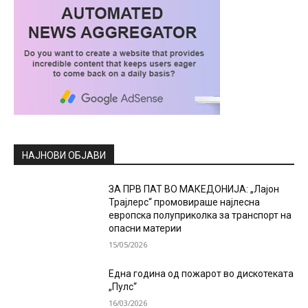
НАЈНОВИ ОБЈАВИ
ЗА ПРВ ПАТ ВО МАКЕДОНИЈА: „Лајон
Трајлерс“ промовираше најлесна
европска полуприколка за транспорт на
опасни материи
15/05/2026
Една година од пожарот во дискотеката
„Пулс“
16/03/2026