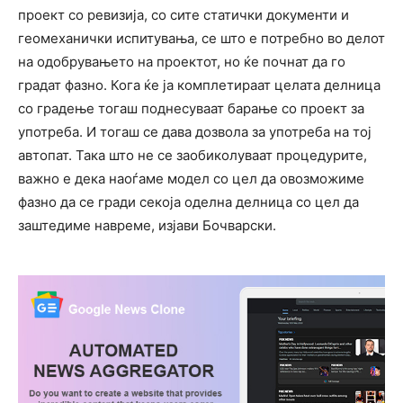
проект со ревизија, со сите статички документи и
геомеханички испитувања, се што е потребно во делот
на одобрувањето на проектот, но ќе почнат да го
градат фазно. Кога ќе ја комплетираат целата делница
со градење тогаш поднесуваат барање со проект за
употреба. И тогаш се дава дозвола за употреба на тој
автопат. Така што не се заобиколуваат процедурите,
важно е дека наоѓаме модел со цел да овозможиме
фазно да се гради секоја оделна делница со цел да
заштедиме навреме, изјави Бочварски.