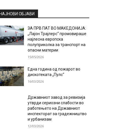
НАЈНОВИ ОБЈАВИ
ЗА ПРВ ПАТ ВО МАКЕДОНИЈА:
„Лајон Трајлерс“ промовираше
најлесна европска
полуприколка за транспорт на
опасни материи
15/05/2026
Една година од пожарот во
дискотеката „Пулс“
16/03/2026
Државниот завод за ревизија
утврди сериозни слабости во
работењето на Државниот
инспекторат за градежништво
и урбанизам
12/03/2026