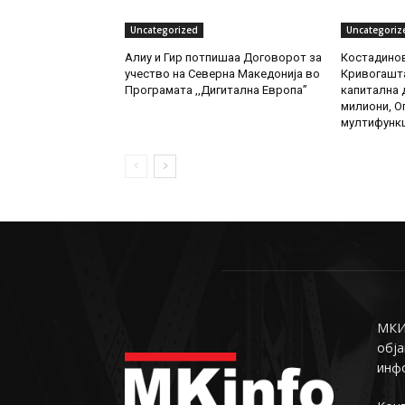
Uncategorized
Uncategoriz
Алиу и Гир потпишаа Договорот за
Костадинов
учество на Северна Македонија во
Кривогашта
Програмата ,,Дигитална Европа”
капитална д
милиони, О
мултифункц
МКИн
обја
инф