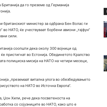
а Британија да го преземе од Германија
онија.
ои британскиот министер за одбрана Бен Волас ги
“ во НАТО, ќе учествуваат борбени авиони „тајфун“
овни сили.
итанија соопшти дека околу 300 војници од
 ќе пристигнат во Естонија. Обединетото Кралство
ната полициска мисија на НАТО на четири месеци,
онија „преземаат витална улога во обезбедувањето
присуството на НАТО во Источна Европа“.
а, Џон Хили, рече дека посветеноста на
работка со сојузниците во НАТО, како што е