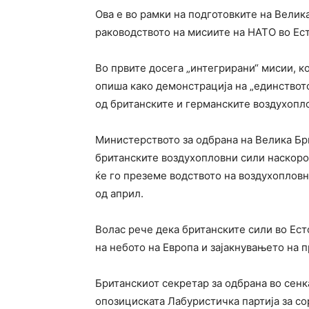
Ова е во рамки на подготовките на Велик
раководството на мисиите на НАТО во Ест
Во првите досега „интегрирани“ мисии, к
опиша како демонстрација на „единството
од британските и германските воздухопл
Министерството за одбрана на Велика Бр
британските воздухопловни сили наскоро
ќе го преземе водството на воздухоплов
од април.
Волас рече дека британските сили во Ест
на небото на Европа и зајакнувањето на 
Британскиот секретар за одбрана во сенк
опозициската Лабуристичка партија за со