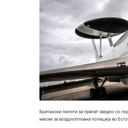
Британски пилоти за првпат заедно со ге
мисии за воздухопловна полиција во Естон