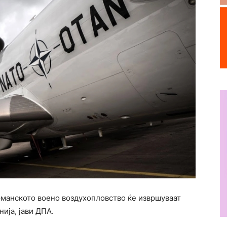
рманското воено воздухопловство ќе извршуваат
ија, јави ДПА.