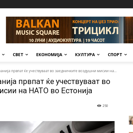
СВЕТ
ЕКОНОМИЈА
КУЛТУРА
СПОРТ
анија првпат ќе учествуваат во заедничките воздушни мисии на...
нија првпат ќе учествуваат во
исии на НАТО во Естонија
250