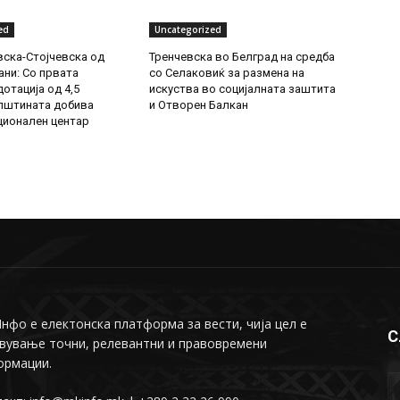
ed
Uncategorized
ска-Стојчевска од
Тренчевска во Белград на средба
ни: Со првата
со Селаковиќ за размена на
отација од 4,5
искуства во социјалната заштита
пштината добива
и Отворен Балкан
ионален центар
фо е електонска платформа за вести, чија цел е
С
вување точни, релевантни и правовремени
ормации.