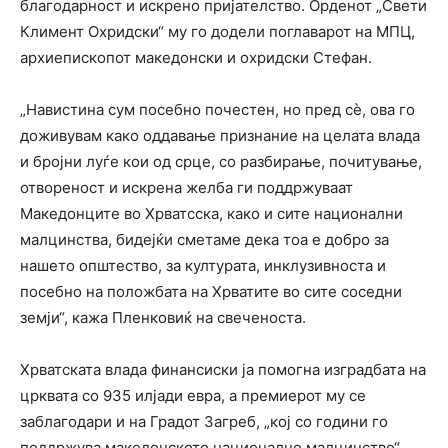
благодарност и искрено пријателство. Орденот „Свети
Климент Охридски“ му го додели поглаварот на МПЦ,
архиепископот македонски и охридски Стефан.
„Навистина сум посебно почестен, но пред сè, ова го
доживувам како оддавање признание на целата влада
и бројни луѓе кои од срце, со разбирање, почитување,
отвореност и искрена желба ги поддржуваат
Македонците во Хрватсска, како и сите национални
малцинства, бидејќи сметаме дека тоа е добро за
нашето општество, за културата, инклузивноста и
посебно на положбата на Хрватите во сите соседни
земји“, кажа Пленковиќ на свеченоста.
Хрватската влада финансиски ја помогна изградбата на
црквата со 935 илјади евра, а премиерот му се
заблагодари и на Градот Загреб, „кој со години го
поддржува македонското национално малцинство“.