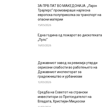
ЗА ПРВ ПАТ ВО МАКЕДОНИЈА: „Лајон
Трајлерс“ промовираше најлесна
европска полуприколка за транспорт на
опасни материи
15/05/2026
Една година од пожарот во дискотеката
„Пулс“
16/03/2026
Државниот завод за ревизија утврди
сериозни слабости во работењето на
Државниот инспекторат за
градежништво и урбанизам
12/03/2026
Средба на Советот на странски
инвеститори со Претседателот на
Владата, Христијан Мицкоски
11/03/2026