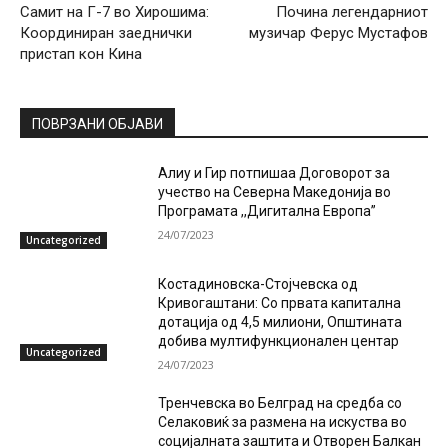
Самит на Г-7 во Хирошима:
Почина легендарниот
Координиран заеднички
музичар Ферус Мустафов
пристап кон Кина
ПОВРЗАНИ ОБЈАВИ
Алиу и Гир потпишаа Договорот за
учество на Северна Македонија во
Програмата ,,Дигитална Европа”
24/07/2023
Uncategorized
Костадиновска-Стојчевска од
Кривогаштани: Со првата капитална
дотација од 4,5 милиони, Општината
добива мултифункционален центар
Uncategorized
24/07/2023
Тренчевска во Белград на средба со
Селаковиќ за размена на искуства во
социјалната заштита и Отворен Балкан