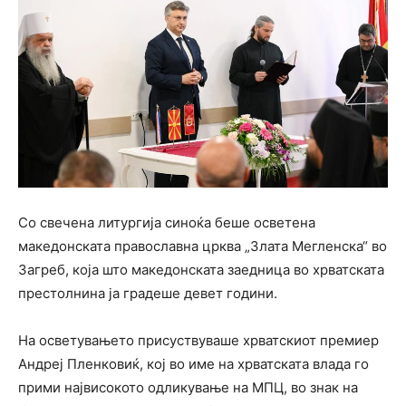
Со свечена литургија синоќа беше осветена
македонската православна црква „Злата Мегленска“ во
Загреб, која што македонската заедница во хрватската
престолнина ја градеше девет години.
На осветувањето присуствуваше хрватскиот премиер
Андреј Пленковиќ, кој во име на хрватската влада го
прими највисокото одликување на МПЦ, во знак на